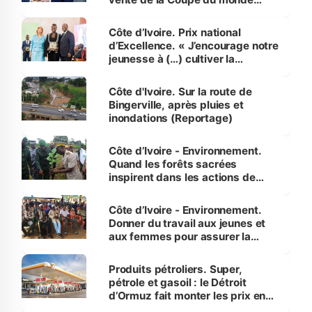
révélé
Côte d’Ivoire. Prix national
d’Excellence. « J’encourage notre
jeunesse à (…) cultiver la
compétence et l’intégrité »
(Alassane Ouattara
Côte d'Ivoire. Sur la route de
Bingerville, après pluies et
inondations (Reportage)
Côte d’Ivoire - Environnement.
Quand les forêts sacrées
inspirent dans les actions de
reboisement
Côte d’Ivoire - Environnement.
Donner du travail aux jeunes et
aux femmes pour assurer la
protection des espèces
menacées
Produits pétroliers. Super,
pétrole et gasoil : le Détroit
d’Ormuz fait monter les prix en
Côte d’Ivoire