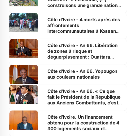
construisons une grande nation
pour nous-mêmes et pour les
générations futures »
Côte d’Ivoire - 4 morts après des
affrontements
intercommunautaires à Kossandji
(Alepé) - Notre correspondant au
milieu des sinistrés
Côte d’Ivoire - An 66. Libération
de zones à risque et
déguerpissement : Ouattara
assure du « strict respect de
l'Etat de droit pour préserver les
Côte d'Ivoire - An 66. Yopougon
vies humaines »
aux couleurs nationales
Côte d’Ivoire - An 66. « Ce que
fait le Président de la République
aux Anciens Combattants, c'est
inédit » (Cne Yassoungo Koné ®)
Côte d’Ivoire. Un financement
obtenu pour la construction de 4
300 logements sociaux et
économiques à Abidjan, Bouaké