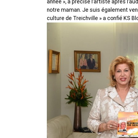
année », a précisé l’artiste après 
notre maman. Je suis également venu 
culture de Treichville » a confié KS B