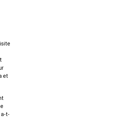
isite
t
ur
a et
nt
ue
 a-t-