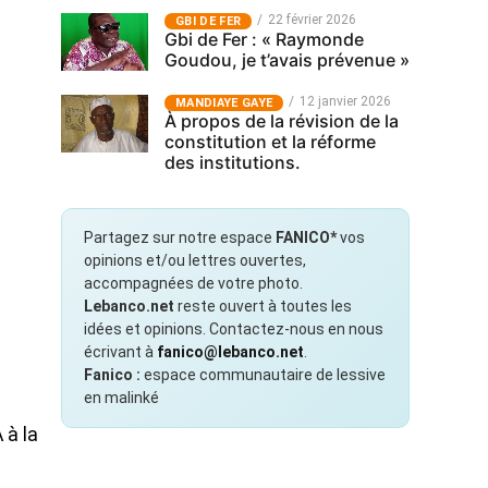
22 février 2026
GBI DE FER
Gbi de Fer : « Raymonde
Goudou, je t’avais prévenue »
12 janvier 2026
MANDIAYE GAYE
À propos de la révision de la
constitution et la réforme
des institutions.
Partagez sur notre espace
FANICO*
vos
opinions et/ou lettres ouvertes,
accompagnées de votre photo.
Lebanco.net
reste ouvert à toutes les
idées et opinions. Contactez-nous en nous
écrivant à
fanico@lebanco.net
.
Fanico :
espace communautaire de lessive
en malinké
 à la