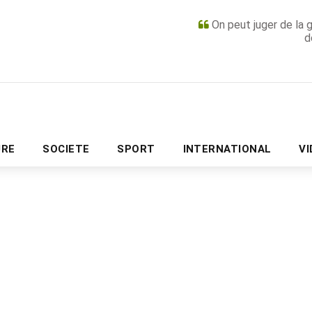
On peut juger de la 
d
PUBLICITÉ
URE
SOCIETE
SPORT
INTERNATIONAL
V