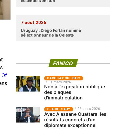
essentiels en Ituri
7 août 2026
Uruguay : Diego Forlán nommé
sélectionneur de la Celeste
nt
FANICO
es
 Of
‎DAOUDA COULIBALY
31 mars 2026
dans
Non à l'exposition publique
des plaques
d'immatriculation
26 mars 2026
CLAUDE SAHY
Avec Alassane Ouattara, les
résultats concrets d’un
diplomate exceptionnel