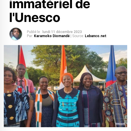
immatériel de
l'Unesco
Publié le :
lundi 11 décembre 2023
Par:
Karamoko Diomandé
| Source:
Lebanco.net