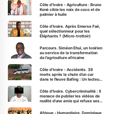
Côte d’Ivoire - Agriculture : Bruno
Koné cible les noix de coco et de
palmier à huile
Côte d’Ivoire. Après Emerse Faé,
quel sélectionneur pour les
Éléphants ? (Micro-trottoir)
Parcours. Siméon Ehui, un Ivoirien
au service de la transformation
de l’agriculture africaine
Côte d’Ivoire - Accidents. 39
morts après la chute d’un car
dans le fleuve Bafing : Un lecteur
dénonce la légèreté du ministère
des Transports
Côte d'Ivoire. Cybercriminalité : Il
menace de publier les vidéos de
nudité d’une amie qui refuse ses
avances
Afrique - Humanitaire. Dominique