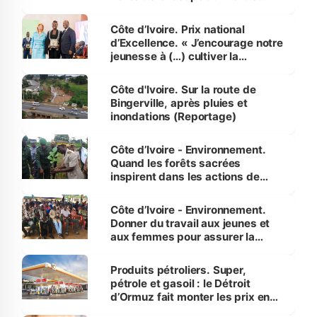
révélé
Côte d’Ivoire. Prix national
d’Excellence. « J’encourage notre
jeunesse à (…) cultiver la
compétence et l’intégrité »
(Alassane Ouattara
Côte d'Ivoire. Sur la route de
Bingerville, après pluies et
inondations (Reportage)
Côte d’Ivoire - Environnement.
Quand les forêts sacrées
inspirent dans les actions de
reboisement
Côte d’Ivoire - Environnement.
Donner du travail aux jeunes et
aux femmes pour assurer la
protection des espèces
menacées
Produits pétroliers. Super,
pétrole et gasoil : le Détroit
d’Ormuz fait monter les prix en
Côte d’Ivoire