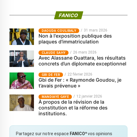
FANICO
31 mars 2026
‎DAOUDA COULIBALY
Non à l'exposition publique des
plaques d'immatriculation
26 mars 2026
CLAUDE SAHY
Avec Alassane Ouattara, les résultats
concrets d’un diplomate exceptionnel
22 février 2026
GBI DE FER
Gbi de Fer : « Raymonde Goudou, je
t’avais prévenue »
12 janvier 2026
MANDIAYE GAYE
À propos de la révision de la
constitution et la réforme des
institutions.
Partagez sur notre espace
FANICO*
vos opinions