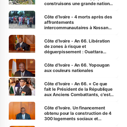
construisons une grande nation
pour nous-mêmes et pour les
générations futures »
Côte d’Ivoire - 4 morts après des
affrontements
intercommunautaires à Kossandji
(Alepé) - Notre correspondant au
milieu des sinistrés
Côte d’Ivoire - An 66. Libération
de zones à risque et
déguerpissement : Ouattara
assure du « strict respect de
l'Etat de droit pour préserver les
Côte d'Ivoire - An 66. Yopougon
vies humaines »
aux couleurs nationales
Côte d’Ivoire - An 66. « Ce que
fait le Président de la République
aux Anciens Combattants, c'est
inédit » (Cne Yassoungo Koné ®)
Côte d’Ivoire. Un financement
obtenu pour la construction de 4
300 logements sociaux et
économiques à Abidjan, Bouaké