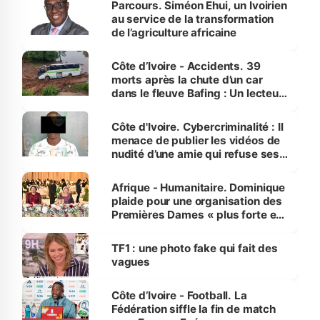
Parcours. Siméon Ehui, un Ivoirien
au service de la transformation
de l’agriculture africaine
Côte d’Ivoire - Accidents. 39
morts après la chute d’un car
dans le fleuve Bafing : Un lecteur
dénonce la légèreté du ministère
des Transports
Côte d'Ivoire. Cybercriminalité : Il
menace de publier les vidéos de
nudité d’une amie qui refuse ses
avances
Afrique - Humanitaire. Dominique
plaide pour une organisation des
Premières Dames « plus forte et
influente, dont l'impact s'affirme
sur la scène internationale »
TF1 : une photo fake qui fait des
vagues
Côte d’Ivoire - Football. La
Fédération siffle la fin de match