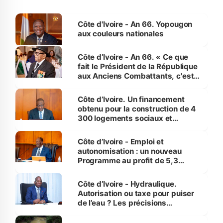
Côte d'Ivoire - An 66. Yopougon
aux couleurs nationales
Côte d’Ivoire - An 66. « Ce que
fait le Président de la République
aux Anciens Combattants, c'est
inédit » (Cne Yassoungo Koné ®)
Côte d’Ivoire. Un financement
obtenu pour la construction de 4
300 logements sociaux et
économiques à Abidjan, Bouaké
et Yamoussoukro
Côte d’Ivoire - Emploi et
autonomisation : un nouveau
Programme au profit de 5,3
millions de jeunes
Côte d’Ivoire - Hydraulique.
Autorisation ou taxe pour puiser
de l’eau ? Les précisions
d’Assahoré