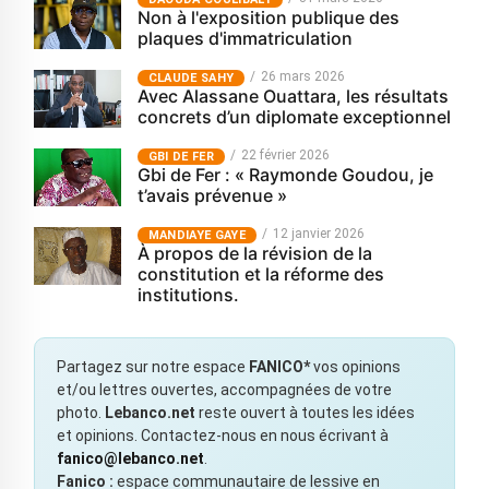
Non à l'exposition publique des
plaques d'immatriculation
26 mars 2026
CLAUDE SAHY
Avec Alassane Ouattara, les résultats
concrets d’un diplomate exceptionnel
22 février 2026
GBI DE FER
Gbi de Fer : « Raymonde Goudou, je
t’avais prévenue »
12 janvier 2026
MANDIAYE GAYE
À propos de la révision de la
constitution et la réforme des
institutions.
Partagez sur notre espace
FANICO*
vos opinions
et/ou lettres ouvertes, accompagnées de votre
photo.
Lebanco.net
reste ouvert à toutes les idées
et opinions. Contactez-nous en nous écrivant à
fanico@lebanco.net
.
Fanico :
espace communautaire de lessive en