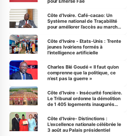
pour Emerse Faé
Côte d’Ivoire. Café-cacao: Un
Système national de Traçabilité
pour améliorer l’accès au marché
international
Côte d'Ivoire - Etats-Unis : Trente
jeunes Ivoiriens formés à
l'intelligence artificielle
Charles Blé Goudé « Il faut qu’on
comprenne que la politique, ce
n’est pas la guerre »
Côte d’Ivoire - Insécurité foncière.
Le Tribunal ordonne la démolition
de 1 405 logements inaugurés
par le Premier ministre à Grand-
Bassam
Côte d'Ivoire- Distinctions :
L’excellence nationale célébrée le
3 août au Palais présidentiel