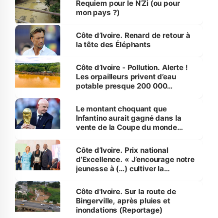
Requiem pour le N’Zi (ou pour
mon pays ?)
Côte d’Ivoire. Renard de retour à
la tête des Éléphants
Côte d’Ivoire - Pollution. Alerte !
Les orpailleurs privent d’eau
potable presque 200 000
habitants autour d’Agboville
Le montant choquant que
Infantino aurait gagné dans la
vente de la Coupe du monde
révélé
Côte d’Ivoire. Prix national
d’Excellence. « J’encourage notre
jeunesse à (…) cultiver la
compétence et l’intégrité »
(Alassane Ouattara
Côte d'Ivoire. Sur la route de
Bingerville, après pluies et
inondations (Reportage)