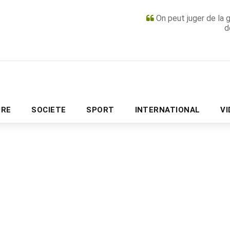
On peut juger de la 
d
PUBLICITÉ
URE
SOCIETE
SPORT
INTERNATIONAL
V