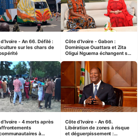
d’Ivoire - An 66. Défilé :
Côte d’Ivoire - Gabon :
iculture sur les chars de
Dominique Ouattara et Zita
ospérité
Oligui Nguema échangent sur
leurs initiatives en faveur des
femmes et des enfants
d’Ivoire - 4 morts après
Côte d’Ivoire - An 66.
affrontements
Libération de zones à risque
rcommunautaires à
et déguerpissement :