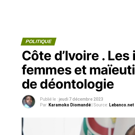
POLITIQUE
Côte d’Ivoire . Les
femmes et maïeuti
de déontologie
Publié le :
jeudi 7 décembre 2023
Par:
Karamoko Diomandé
| Source:
Lebanco.net