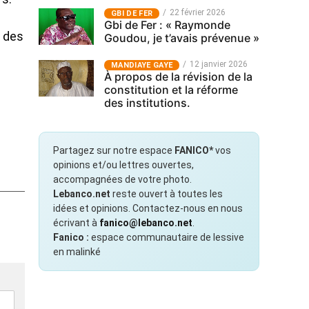
22 février 2026
GBI DE FER
Gbi de Fer : « Raymonde
e des
Goudou, je t’avais prévenue »
12 janvier 2026
MANDIAYE GAYE
À propos de la révision de la
constitution et la réforme
des institutions.
Partagez sur notre espace
FANICO*
vos
opinions et/ou lettres ouvertes,
accompagnées de votre photo.
Lebanco.net
reste ouvert à toutes les
idées et opinions. Contactez-nous en nous
écrivant à
fanico@lebanco.net
.
Fanico :
espace communautaire de lessive
en malinké