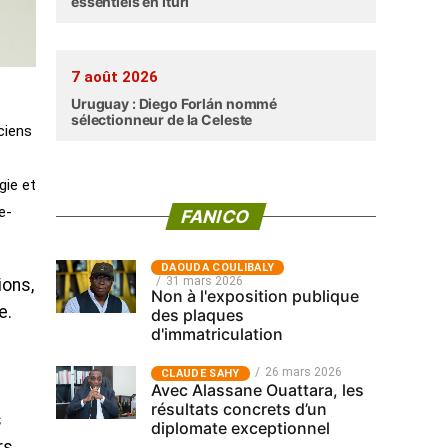
essentiels en Ituri
7 août 2026
Uruguay : Diego Forlán nommé
sélectionneur de la Celeste
ciens
gie et
e-
FANICO
‎DAOUDA COULIBALY
31 mars 2026
ions,
Non à l'exposition publique
e.
des plaques
d'immatriculation
26 mars 2026
CLAUDE SAHY
Avec Alassane Ouattara, les
résultats concrets d’un
s
diplomate exceptionnel
rs.