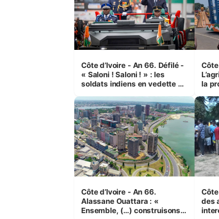
Côte d’Ivoire - An 66. Défilé -
Côte 
« Saloni ! Saloni ! » : les
L’agr
soldats indiens en vedette à
la pr
Yop’ City
Côte d’Ivoire - An 66.
Côte 
Alassane Ouattara : «
des 
Ensemble, (…) construisons
inte