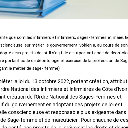
anté que sont les infirmiers et infirmiers, sages-femmes et maïeuti
sciencieuse leur métier, le gouvernement ivoirien a, au cours de son
pté deux projets de loi. Il s’agit de celui portant code de déontolo
utre portant code de déontologie et exercice de la profession de Sag
çant le métier de sage- femme)
éter la loi du 13 octobre 2022, portant création, attribut
dre National des Infirmiers et Infirmières de Côte d’Ivoir
rtant création de l’Ordre National des Sages-Femmes et
ctif du gouvernement en adoptant ces projets de loi est
nelle consciencieuse et responsable plus exigeante dans
er, de Sage-femme et de maïeuticien. Pour chacune de ce
e santé, ces projets de loi prévoient les droits et devoi