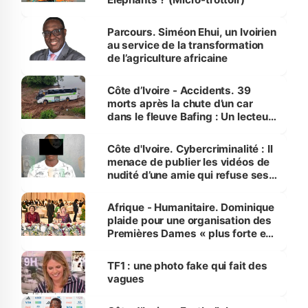
Parcours. Siméon Ehui, un Ivoirien
au service de la transformation
de l’agriculture africaine
Côte d’Ivoire - Accidents. 39
morts après la chute d’un car
dans le fleuve Bafing : Un lecteur
dénonce la légèreté du ministère
des Transports
Côte d'Ivoire. Cybercriminalité : Il
menace de publier les vidéos de
nudité d’une amie qui refuse ses
avances
Afrique - Humanitaire. Dominique
plaide pour une organisation des
Premières Dames « plus forte et
influente, dont l'impact s'affirme
sur la scène internationale »
TF1 : une photo fake qui fait des
vagues