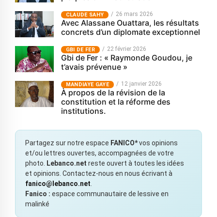
26 mars 2026
CLAUDE SAHY
Avec Alassane Ouattara, les résultats
concrets d’un diplomate exceptionnel
22 février 2026
GBI DE FER
Gbi de Fer : « Raymonde Goudou, je
t’avais prévenue »
12 janvier 2026
MANDIAYE GAYE
À propos de la révision de la
constitution et la réforme des
institutions.
Partagez sur notre espace
FANICO*
vos opinions
et/ou lettres ouvertes, accompagnées de votre
photo.
Lebanco.net
reste ouvert à toutes les idées
et opinions. Contactez-nous en nous écrivant à
fanico@lebanco.net
.
Fanico :
espace communautaire de lessive en
malinké