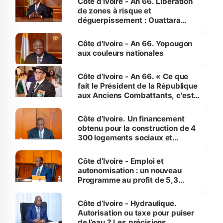
Côte d’Ivoire - An 66. Libération
de zones à risque et
déguerpissement : Ouattara
assure du « strict respect de
l'Etat de droit pour préserver les
Côte d'Ivoire - An 66. Yopougon
vies humaines »
aux couleurs nationales
Côte d’Ivoire - An 66. « Ce que
fait le Président de la République
aux Anciens Combattants, c'est
inédit » (Cne Yassoungo Koné ®)
Côte d’Ivoire. Un financement
obtenu pour la construction de 4
300 logements sociaux et
économiques à Abidjan, Bouaké
et Yamoussoukro
Côte d’Ivoire - Emploi et
autonomisation : un nouveau
Programme au profit de 5,3
millions de jeunes
Côte d’Ivoire - Hydraulique.
Autorisation ou taxe pour puiser
de l’eau ? Les précisions