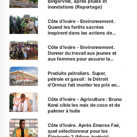
Bingerville, après pluies et
inondations (Reportage)
Côte d’Ivoire - Environnement.
Quand les forêts sacrées
inspirent dans les actions de
reboisement
Côte d’Ivoire - Environnement.
Donner du travail aux jeunes et
aux femmes pour assurer la
protection des espèces
menacées
Produits pétroliers. Super,
pétrole et gasoil : le Détroit
d’Ormuz fait monter les prix en
Côte d’Ivoire
Côte d’Ivoire - Agriculture : Bruno
Koné cible les noix de coco et de
palmier à huile
Côte d’Ivoire. Après Emerse Faé,
quel sélectionneur pour les
Éléphants ? (Micro-trottoir)