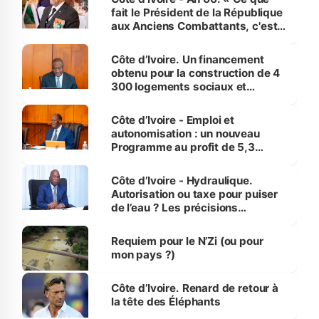
fait le Président de la République
aux Anciens Combattants, c'est
inédit » (Cne Yassoungo Koné ®)
Côte d’Ivoire. Un financement
obtenu pour la construction de 4
300 logements sociaux et
économiques à Abidjan, Bouaké
et Yamoussoukro
Côte d’Ivoire - Emploi et
autonomisation : un nouveau
Programme au profit de 5,3
millions de jeunes
Côte d’Ivoire - Hydraulique.
Autorisation ou taxe pour puiser
de l’eau ? Les précisions
d’Assahoré
Requiem pour le N’Zi (ou pour
mon pays ?)
Côte d’Ivoire. Renard de retour à
la tête des Éléphants