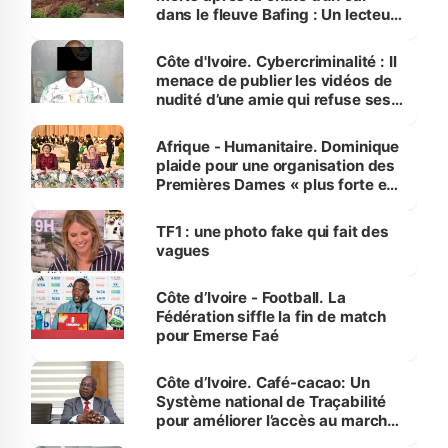
dans le fleuve Bafing : Un lecteur
dénonce la légèreté du ministère
des Transports
Côte d'Ivoire. Cybercriminalité : Il
menace de publier les vidéos de
nudité d’une amie qui refuse ses
avances
Afrique - Humanitaire. Dominique
plaide pour une organisation des
Premières Dames « plus forte et
influente, dont l'impact s'affirme
sur la scène internationale »
TF1 : une photo fake qui fait des
vagues
Côte d’Ivoire - Football. La
Fédération siffle la fin de match
pour Emerse Faé
Côte d’Ivoire. Café-cacao: Un
Système national de Traçabilité
pour améliorer l’accès au marché
international