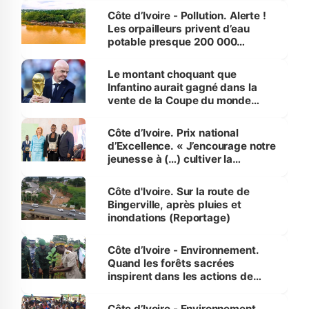
Côte d’Ivoire - Pollution. Alerte !
Les orpailleurs privent d’eau
potable presque 200 000
habitants autour d’Agboville
Le montant choquant que
Infantino aurait gagné dans la
vente de la Coupe du monde
révélé
Côte d’Ivoire. Prix national
d’Excellence. « J’encourage notre
jeunesse à (…) cultiver la
compétence et l’intégrité »
(Alassane Ouattara
Côte d'Ivoire. Sur la route de
Bingerville, après pluies et
inondations (Reportage)
Côte d’Ivoire - Environnement.
Quand les forêts sacrées
inspirent dans les actions de
reboisement
Côte d’Ivoire - Environnement.