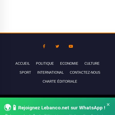
ACCUEIL
POLITIQUE
ECONOMIE
CULTURE
SPORT
INTERNATIONAL
CONTACTEZ-NOUS
CHARTE ÉDITORIALE
Copyright © 2010-2026 lebanco.net - Tous droits de reproduction
×
🌍📱
réservés - All rights reserved.
Rejoignez Lebanco.net sur WhatsApp !