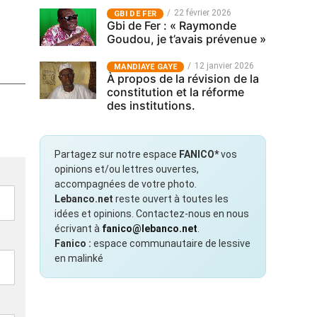
22 février 2026
GBI DE FER
Gbi de Fer : « Raymonde
Goudou, je t’avais prévenue »
12 janvier 2026
MANDIAYE GAYE
À propos de la révision de la
constitution et la réforme
des institutions.
Partagez sur notre espace
FANICO*
vos
opinions et/ou lettres ouvertes,
accompagnées de votre photo.
Lebanco.net
reste ouvert à toutes les
idées et opinions. Contactez-nous en nous
écrivant à
fanico@lebanco.net
.
Fanico :
espace communautaire de lessive
en malinké