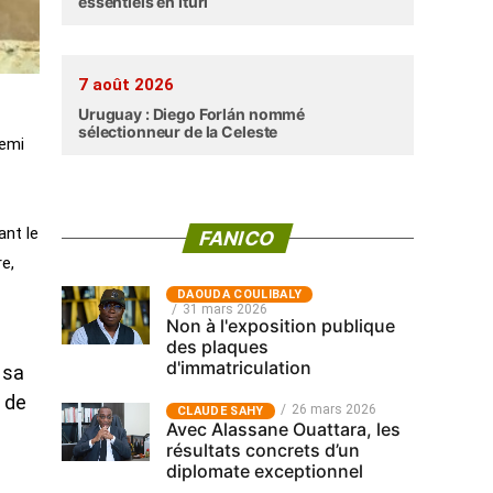
essentiels en Ituri
7 août 2026
Uruguay : Diego Forlán nommé
sélectionneur de la Celeste
demi
ant le
FANICO
e,
‎DAOUDA COULIBALY
31 mars 2026
Non à l'exposition publique
des plaques
d'immatriculation
 sa
 de
26 mars 2026
CLAUDE SAHY
Avec Alassane Ouattara, les
résultats concrets d’un
diplomate exceptionnel