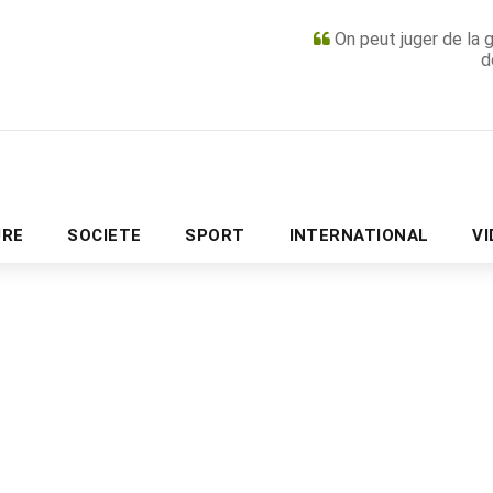
On peut juger de la 
d
PUBLICITÉ
URE
SOCIETE
SPORT
INTERNATIONAL
V