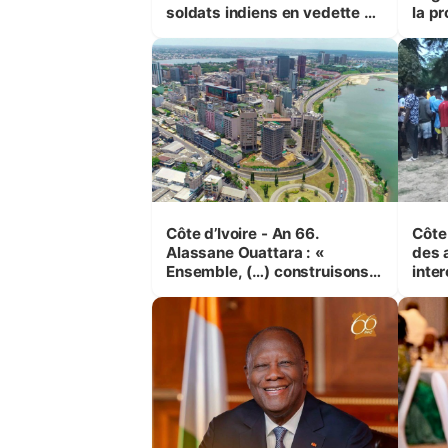
soldats indiens en vedette à
la pr
Yop’ City
Côte d’Ivoire - An 66.
Côte 
Alassane Ouattara : «
des 
Ensemble, (…) construisons
inte
une grande nation pour nous-
Koss
mêmes et pour les
corr
générations futures »
sinis