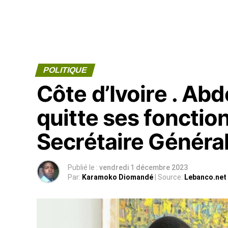
POLITIQUE
Côte d’Ivoire . A
quitte ses fonctio
Secrétaire Général
Publié le :
vendredi 1 décembre 2023
Par:
Karamoko Diomandé
| Source:
Lebanco.net