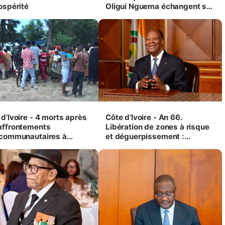
ospérité
Oligui Nguema échangent sur
leurs initiatives en faveur des
femmes et des enfants
d’Ivoire - 4 morts après
Côte d’Ivoire - An 66.
affrontements
Libération de zones à risque
rcommunautaires à
et déguerpissement :
andji (Alepé) - Notre
Ouattara assure du « strict
espondant au milieu des
respect de l'Etat de droit pour
trés
préserver les vies humaines
»