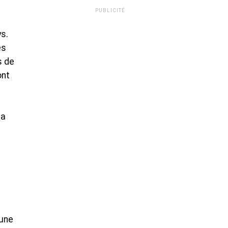
PUBLICITÉ
ys.
es
s de
ont
la
 une