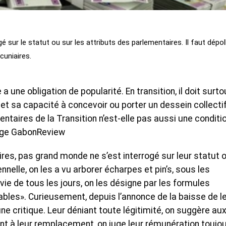
 sur le statut ou sur les attributs des parlementaires. Il faut dépol
cuniaires.
 une obligation de popularité. En transition, il doit surto
t sa capacité à concevoir ou porter un dessein collectif
ntaires de la Transition n’est-elle pas aussi une conditi
tage GabonReview
res, pas grand monde ne s’est interrogé sur leur statut 
ennelle, on les a vu arborer écharpes et pin’s, sous les
vie de tous les jours, on les désigne par les formules
ables». Curieusement, depuis l’annonce de la baisse de l
e critique. Leur déniant toute légitimité, on suggère au
t à leur remplacement, on juge leur rémunération toujo