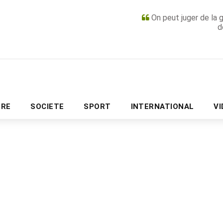
On peut juger de la 
d
PUBLICITÉ
URE
SOCIETE
SPORT
INTERNATIONAL
V