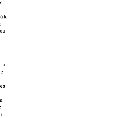
x
à la
a
 au
 la
de
pes
es
t
u