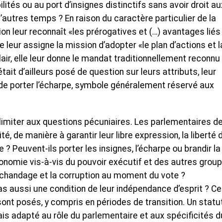
ités ou au port d’insignes distinctifs sans avoir droit au
autres temps ? En raison du caractère particulier de la
ion leur reconnaît «les prérogatives et (…) avantages liés 
e leur assigne la mission d’adopter «le plan d’actions et l
clair, elle leur donne le mandat traditionnellement reconnu
ait d’ailleurs posé de question sur leurs attributs, leur
 de porter l’écharpe, symbole généralement réservé aux
e limiter aux questions pécuniaires. Les parlementaires de
ité, de manière à garantir leur libre expression, la liberté 
? Peuvent-ils porter les insignes, l’écharpe ou brandir la
nomie vis-à-vis du pouvoir exécutif et des autres grou
rchandage et la corruption au moment du vote ?
pas aussi une condition de leur indépendance d’esprit ? C
ont posés, y compris en périodes de transition. Un statu
s adapté au rôle du parlementaire et aux spécificités d