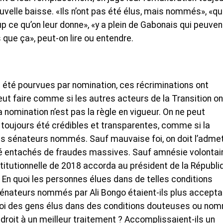
velle baisse. «Ils n’ont pas été élus, mais nommés», «qu
ce qu’on leur donne», «y a plein de Gabonais qui peuven
s que ça», peut-on lire ou entendre.
 été pourvues par nomination, ces récriminations ont
t faire comme si les autres acteurs de la Transition on
 nomination n’est pas la règle en vigueur. On ne peut
 toujours été crédibles et transparentes, comme si la
s sénateurs nommés. Sauf mauvaise foi, on doit l’admet
té entachés de fraudes massives. Sauf amnésie volontair
nstitutionnelle de 2018 accorda au président de la Républi
En quoi les personnes élues dans de telles conditions
s sénateurs nommés par Ali Bongo étaient-ils plus accept
uoi des gens élus dans des conditions douteuses ou no
 droit à un meilleur traitement ? Accomplissaient-ils un