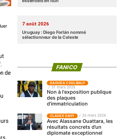
essentiels en Ituri
7 août 2026
luer
Uruguay : Diego Forlán nommé
sélectionneur de la Celeste
ut
.
FANICO
on de
‎DAOUDA COULIBALY
31 mars 2026
Non à l'exposition publique
ou
des plaques
d'immatriculation
26 mars 2026
CLAUDE SAHY
Avec Alassane Ouattara, les
eurs
résultats concrets d’un
x
diplomate exceptionnel
urs