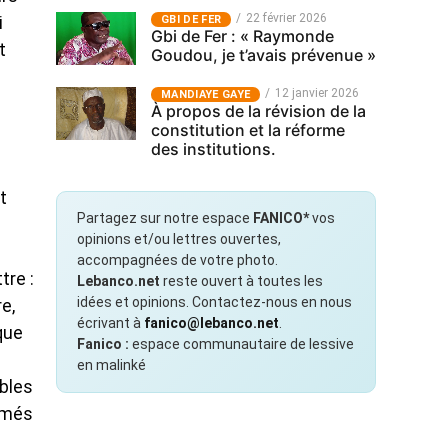
22 février 2026
GBI DE FER
i
Gbi de Fer : « Raymonde
t
Goudou, je t’avais prévenue »
12 janvier 2026
MANDIAYE GAYE
À propos de la révision de la
constitution et la réforme
des institutions.
t
Partagez sur notre espace
FANICO*
vos
opinions et/ou lettres ouvertes,
accompagnées de votre photo.
tre :
Lebanco.net
reste ouvert à toutes les
idées et opinions. Contactez-nous en nous
e,
écrivant à
fanico@lebanco.net
.
que
Fanico :
espace communautaire de lessive
en malinké
ables
mmés