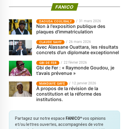
FANICO
31 mars 2026
‎DAOUDA COULIBALY
Non à l'exposition publique des
plaques d'immatriculation
26 mars 2026
CLAUDE SAHY
Avec Alassane Ouattara, les résultats
concrets d’un diplomate exceptionnel
22 février 2026
GBI DE FER
Gbi de Fer : « Raymonde Goudou, je
t’avais prévenue »
12 janvier 2026
MANDIAYE GAYE
À propos de la révision de la
constitution et la réforme des
institutions.
Partagez sur notre espace
FANICO*
vos opinions
et/ou lettres ouvertes, accompagnées de votre