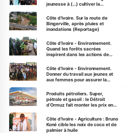
jeunesse à (…) cultiver la
compétence et l’intégrité »
(Alassane Ouattara
Côte d'Ivoire. Sur la route de
Bingerville, après pluies et
inondations (Reportage)
Côte d’Ivoire - Environnement.
Quand les forêts sacrées
inspirent dans les actions de
reboisement
Côte d’Ivoire - Environnement.
Donner du travail aux jeunes et
aux femmes pour assurer la
protection des espèces
menacées
Produits pétroliers. Super,
pétrole et gasoil : le Détroit
d’Ormuz fait monter les prix en
Côte d’Ivoire
Côte d’Ivoire - Agriculture : Bruno
Koné cible les noix de coco et de
palmier à huile