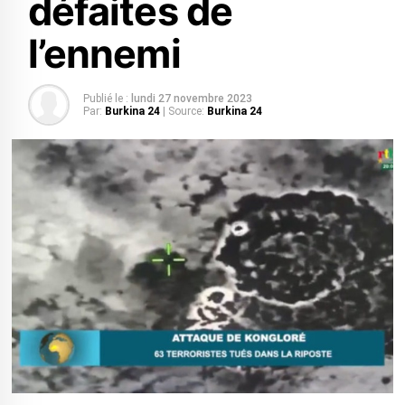
défaites de
l’ennemi
Publié le :
lundi 27 novembre 2023
Par:
Burkina 24
| Source:
Burkina 24