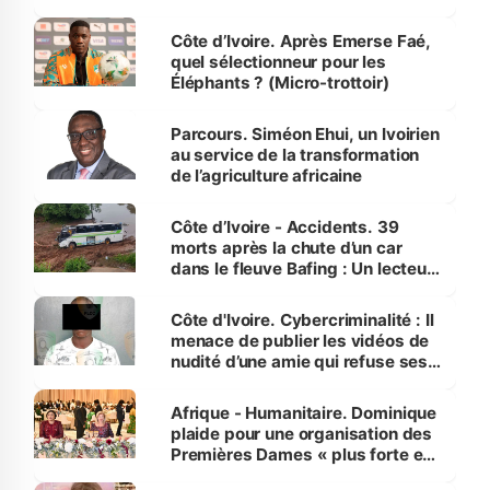
Côte d’Ivoire. Après Emerse Faé,
quel sélectionneur pour les
Éléphants ? (Micro-trottoir)
Parcours. Siméon Ehui, un Ivoirien
au service de la transformation
de l’agriculture africaine
Côte d’Ivoire - Accidents. 39
morts après la chute d’un car
dans le fleuve Bafing : Un lecteur
dénonce la légèreté du ministère
des Transports
Côte d'Ivoire. Cybercriminalité : Il
menace de publier les vidéos de
nudité d’une amie qui refuse ses
avances
Afrique - Humanitaire. Dominique
plaide pour une organisation des
Premières Dames « plus forte et
influente, dont l'impact s'affirme