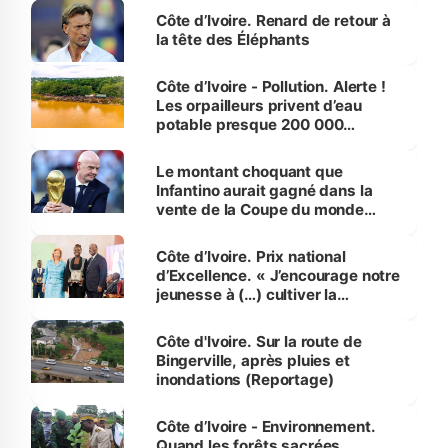
Côte d’Ivoire. Renard de retour à
la tête des Éléphants
Côte d’Ivoire - Pollution. Alerte !
Les orpailleurs privent d’eau
potable presque 200 000
habitants autour d’Agboville
Le montant choquant que
Infantino aurait gagné dans la
vente de la Coupe du monde
révélé
Côte d’Ivoire. Prix national
d’Excellence. « J’encourage notre
jeunesse à (…) cultiver la
compétence et l’intégrité »
(Alassane Ouattara
Côte d'Ivoire. Sur la route de
Bingerville, après pluies et
inondations (Reportage)
Côte d’Ivoire - Environnement.
Quand les forêts sacrées