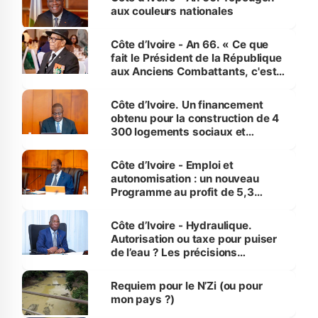
vies humaines »
aux couleurs nationales
Côte d’Ivoire - An 66. « Ce que
fait le Président de la République
aux Anciens Combattants, c'est
inédit » (Cne Yassoungo Koné ®)
Côte d’Ivoire. Un financement
obtenu pour la construction de 4
300 logements sociaux et
économiques à Abidjan, Bouaké
et Yamoussoukro
Côte d’Ivoire - Emploi et
autonomisation : un nouveau
Programme au profit de 5,3
millions de jeunes
Côte d’Ivoire - Hydraulique.
Autorisation ou taxe pour puiser
de l’eau ? Les précisions
d’Assahoré
Requiem pour le N’Zi (ou pour
mon pays ?)