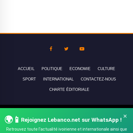
ACCUEIL
POLITIQUE
ECONOMIE
CULTURE
SPORT
INTERNATIONAL
CONTACTEZ-NOUS
CHARTE ÉDITORIALE
Copyright © 2010-2026 lebanco.net - Tous droits de reproduction
×
🌍📱
Rejoignez Lebanco.net sur WhatsApp !
réservés - All rights reserved.
Retrouvez toute l'actualité ivoirienne et internationale ainsi que