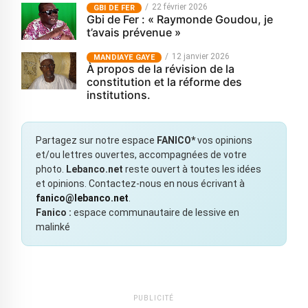
22 février 2026
GBI DE FER
Gbi de Fer : « Raymonde Goudou, je
t’avais prévenue »
12 janvier 2026
MANDIAYE GAYE
À propos de la révision de la
constitution et la réforme des
institutions.
Partagez sur notre espace
FANICO*
vos opinions
et/ou lettres ouvertes, accompagnées de votre
photo.
Lebanco.net
reste ouvert à toutes les idées
et opinions. Contactez-nous en nous écrivant à
fanico@lebanco.net
.
Fanico :
espace communautaire de lessive en
malinké
PUBLICITÉ