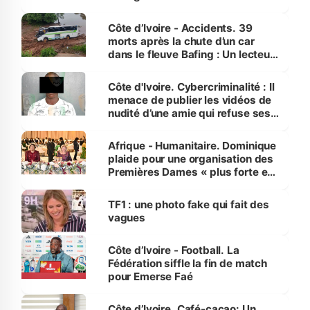
Côte d’Ivoire - Accidents. 39
morts après la chute d’un car
dans le fleuve Bafing : Un lecteur
dénonce la légèreté du ministère
des Transports
Côte d'Ivoire. Cybercriminalité : Il
menace de publier les vidéos de
nudité d’une amie qui refuse ses
avances
Afrique - Humanitaire. Dominique
plaide pour une organisation des
Premières Dames « plus forte et
influente, dont l'impact s'affirme
sur la scène internationale »
TF1 : une photo fake qui fait des
vagues
Côte d’Ivoire - Football. La
Fédération siffle la fin de match
pour Emerse Faé
Côte d’Ivoire. Café-cacao: Un