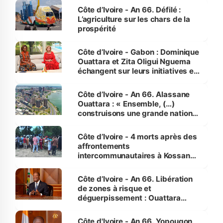
Côte d’Ivoire - An 66. Défilé :
L’agriculture sur les chars de la
prospérité
Côte d’Ivoire - Gabon : Dominique
Ouattara et Zita Oligui Nguema
échangent sur leurs initiatives en
faveur des femmes et des
enfants
Côte d’Ivoire - An 66. Alassane
Ouattara : « Ensemble, (…)
construisons une grande nation
pour nous-mêmes et pour les
générations futures »
Côte d’Ivoire - 4 morts après des
affrontements
intercommunautaires à Kossandji
(Alepé) - Notre correspondant au
milieu des sinistrés
Côte d’Ivoire - An 66. Libération
de zones à risque et
déguerpissement : Ouattara
assure du « strict respect de
l'Etat de droit pour préserver les
Côte d'Ivoire - An 66. Yopougon