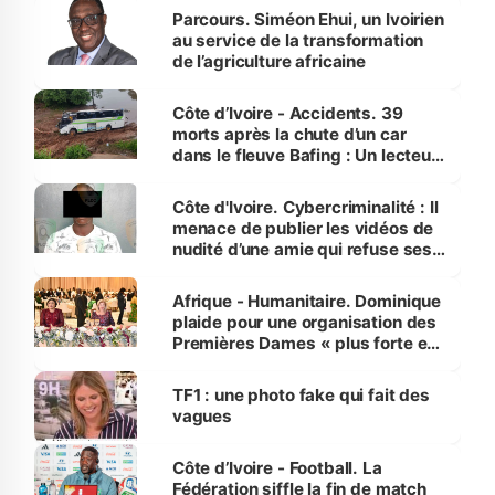
Parcours. Siméon Ehui, un Ivoirien
au service de la transformation
de l’agriculture africaine
Côte d’Ivoire - Accidents. 39
morts après la chute d’un car
dans le fleuve Bafing : Un lecteur
dénonce la légèreté du ministère
des Transports
Côte d'Ivoire. Cybercriminalité : Il
menace de publier les vidéos de
nudité d’une amie qui refuse ses
avances
Afrique - Humanitaire. Dominique
plaide pour une organisation des
Premières Dames « plus forte et
influente, dont l'impact s'affirme
sur la scène internationale »
TF1 : une photo fake qui fait des
vagues
Côte d’Ivoire - Football. La
Fédération siffle la fin de match