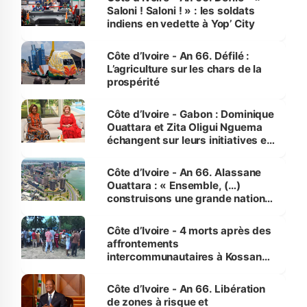
Saloni ! Saloni ! » : les soldats
indiens en vedette à Yop’ City
Côte d’Ivoire - An 66. Défilé :
L’agriculture sur les chars de la
prospérité
Côte d’Ivoire - Gabon : Dominique
Ouattara et Zita Oligui Nguema
échangent sur leurs initiatives en
faveur des femmes et des
enfants
Côte d’Ivoire - An 66. Alassane
Ouattara : « Ensemble, (…)
construisons une grande nation
pour nous-mêmes et pour les
générations futures »
Côte d’Ivoire - 4 morts après des
affrontements
intercommunautaires à Kossandji
(Alepé) - Notre correspondant au
milieu des sinistrés
Côte d’Ivoire - An 66. Libération
de zones à risque et