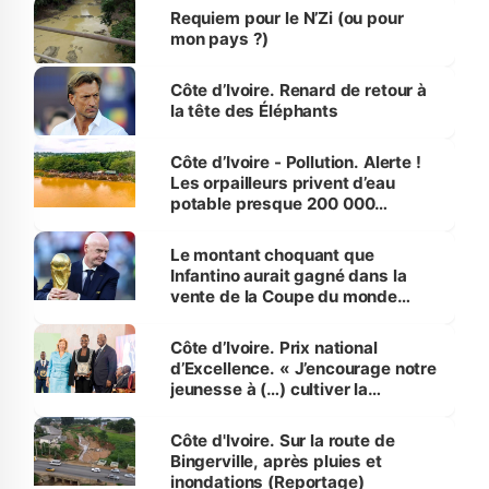
Requiem pour le N’Zi (ou pour
mon pays ?)
Côte d’Ivoire. Renard de retour à
la tête des Éléphants
Côte d’Ivoire - Pollution. Alerte !
Les orpailleurs privent d’eau
potable presque 200 000
habitants autour d’Agboville
Le montant choquant que
Infantino aurait gagné dans la
vente de la Coupe du monde
révélé
Côte d’Ivoire. Prix national
d’Excellence. « J’encourage notre
jeunesse à (…) cultiver la
compétence et l’intégrité »
(Alassane Ouattara
Côte d'Ivoire. Sur la route de
Bingerville, après pluies et
inondations (Reportage)