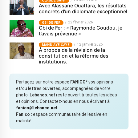
26 mars 2026
CLAUDE SAHY
Avec Alassane Ouattara, les résultats
concrets d’un diplomate exceptionnel
22 février 2026
GBI DE FER
Gbi de Fer : « Raymonde Goudou, je
t’avais prévenue »
12 janvier 2026
MANDIAYE GAYE
À propos de la révision de la
constitution et la réforme des
institutions.
Partagez sur notre espace
FANICO*
vos opinions
et/ou lettres ouvertes, accompagnées de votre
photo.
Lebanco.net
reste ouvert à toutes les idées
et opinions. Contactez-nous en nous écrivant à
fanico@lebanco.net
.
Fanico :
espace communautaire de lessive en
malinké