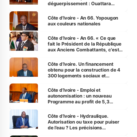
déguerpissement : Ouattara
assure du « strict respect de
l'Etat de droit pour préserver les
Côte d'Ivoire - An 66. Yopougon
vies humaines »
aux couleurs nationales
Côte d’Ivoire - An 66. « Ce que
fait le Président de la République
aux Anciens Combattants, c'est
inédit » (Cne Yassoungo Koné ®)
Côte d’Ivoire. Un financement
obtenu pour la construction de 4
300 logements sociaux et
économiques à Abidjan, Bouaké
et Yamoussoukro
Côte d’Ivoire - Emploi et
autonomisation : un nouveau
Programme au profit de 5,3
millions de jeunes
Côte d’Ivoire - Hydraulique.
Autorisation ou taxe pour puiser
de l’eau ? Les précisions
d’Assahoré