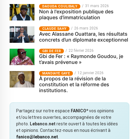
31 mars 2026
‎DAOUDA COULIBALY
Non à l'exposition publique des
plaques d'immatriculation
26 mars 2026
CLAUDE SAHY
Avec Alassane Ouattara, les résultats
concrets d’un diplomate exceptionnel
22 février 2026
GBI DE FER
Gbi de Fer : « Raymonde Goudou, je
t’avais prévenue »
12 janvier 2026
MANDIAYE GAYE
À propos de la révision de la
constitution et la réforme des
institutions.
Partagez sur notre espace
FANICO*
vos opinions
et/ou lettres ouvertes, accompagnées de votre
photo.
Lebanco.net
reste ouvert à toutes les idées
et opinions. Contactez-nous en nous écrivant à
fanico@lebanco.net
.