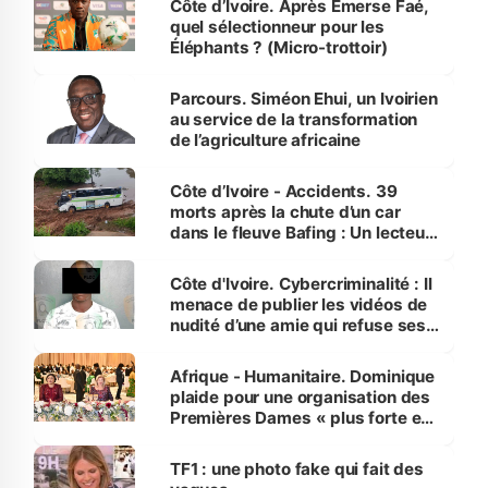
Côte d’Ivoire. Après Emerse Faé,
quel sélectionneur pour les
Éléphants ? (Micro-trottoir)
Parcours. Siméon Ehui, un Ivoirien
au service de la transformation
de l’agriculture africaine
Côte d’Ivoire - Accidents. 39
morts après la chute d’un car
dans le fleuve Bafing : Un lecteur
dénonce la légèreté du ministère
des Transports
Côte d'Ivoire. Cybercriminalité : Il
menace de publier les vidéos de
nudité d’une amie qui refuse ses
avances
Afrique - Humanitaire. Dominique
plaide pour une organisation des
Premières Dames « plus forte et
influente, dont l'impact s'affirme
sur la scène internationale »
TF1 : une photo fake qui fait des