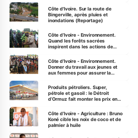
compétence et l’intégrité »
(Alassane Ouattara
Côte d'Ivoire. Sur la route de
Bingerville, après pluies et
inondations (Reportage)
Côte d’Ivoire - Environnement.
Quand les forêts sacrées
inspirent dans les actions de
reboisement
Côte d’Ivoire - Environnement.
Donner du travail aux jeunes et
aux femmes pour assurer la
protection des espèces
menacées
Produits pétroliers. Super,
pétrole et gasoil : le Détroit
d’Ormuz fait monter les prix en
Côte d’Ivoire
Côte d’Ivoire - Agriculture : Bruno
Koné cible les noix de coco et de
palmier à huile