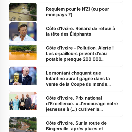
d’Assahoré
Requiem pour le N’Zi (ou pour
mon pays ?)
Côte d’Ivoire. Renard de retour à
la tête des Éléphants
Côte d’Ivoire - Pollution. Alerte !
Les orpailleurs privent d’eau
potable presque 200 000
habitants autour d’Agboville
Le montant choquant que
Infantino aurait gagné dans la
vente de la Coupe du monde
révélé
Côte d’Ivoire. Prix national
d’Excellence. « J’encourage notre
jeunesse à (…) cultiver la
compétence et l’intégrité »
(Alassane Ouattara
Côte d'Ivoire. Sur la route de
Bingerville, après pluies et