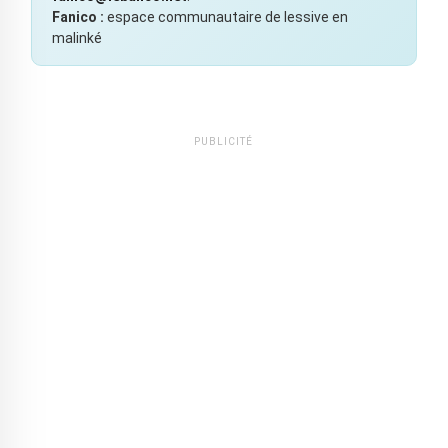
Fanico :
espace communautaire de lessive en
malinké
PUBLICITÉ