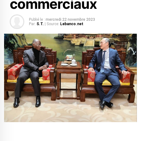
commerciaux
Publié le :
mercredi 22 novembre 2023
Par:
S.T.
| Source:
Lebanco.net