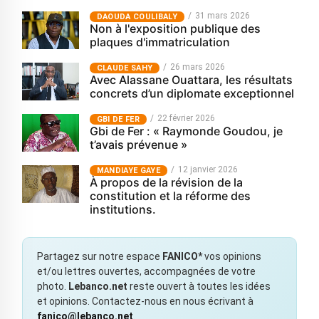
31 mars 2026
‎DAOUDA COULIBALY
Non à l'exposition publique des
plaques d'immatriculation
26 mars 2026
CLAUDE SAHY
Avec Alassane Ouattara, les résultats
concrets d’un diplomate exceptionnel
22 février 2026
GBI DE FER
Gbi de Fer : « Raymonde Goudou, je
t’avais prévenue »
12 janvier 2026
MANDIAYE GAYE
À propos de la révision de la
constitution et la réforme des
institutions.
Partagez sur notre espace
FANICO*
vos opinions
et/ou lettres ouvertes, accompagnées de votre
photo.
Lebanco.net
reste ouvert à toutes les idées
et opinions. Contactez-nous en nous écrivant à
fanico@lebanco.net
.