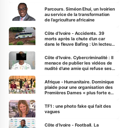
Parcours. Siméon Ehui, un Ivoirien
au service de la transformation
de l’agriculture africaine
Côte d’Ivoire - Accidents. 39
morts après la chute d’un car
dans le fleuve Bafing : Un lecteur
dénonce la légèreté du ministère
des Transports
Côte d'Ivoire. Cybercriminalité : Il
menace de publier les vidéos de
nudité d’une amie qui refuse ses
avances
Afrique - Humanitaire. Dominique
plaide pour une organisation des
Premières Dames « plus forte et
influente, dont l'impact s'affirme
sur la scène internationale »
TF1 : une photo fake qui fait des
vagues
Côte d’Ivoire - Football. La