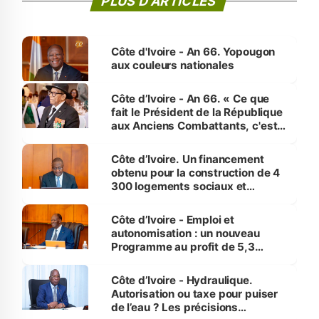
PLUS D'ARTICLES
Côte d'Ivoire - An 66. Yopougon
aux couleurs nationales
Côte d’Ivoire - An 66. « Ce que
fait le Président de la République
aux Anciens Combattants, c'est
inédit » (Cne Yassoungo Koné ®)
Côte d’Ivoire. Un financement
obtenu pour la construction de 4
300 logements sociaux et
économiques à Abidjan, Bouaké
et Yamoussoukro
Côte d’Ivoire - Emploi et
autonomisation : un nouveau
Programme au profit de 5,3
millions de jeunes
Côte d’Ivoire - Hydraulique.
Autorisation ou taxe pour puiser
de l’eau ? Les précisions