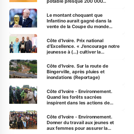
potable presque 200 000
habitants autour d’Agboville
Le montant choquant que
Infantino aurait gagné dans la
vente de la Coupe du monde
révélé
Côte d’Ivoire. Prix national
d’Excellence. « J’encourage notre
jeunesse à (…) cultiver la
compétence et l’intégrité »
(Alassane Ouattara
Côte d'Ivoire. Sur la route de
Bingerville, après pluies et
inondations (Reportage)
Côte d’Ivoire - Environnement.
Quand les forêts sacrées
inspirent dans les actions de
reboisement
Côte d’Ivoire - Environnement.
Donner du travail aux jeunes et
aux femmes pour assurer la
protection des espèces