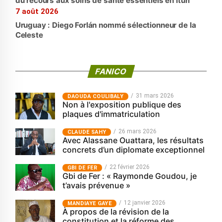
du recours aux soins de santé essentiels en Ituri
7 août 2026
Uruguay : Diego Forlán nommé sélectionneur de la
Celeste
FANICO
31 mars 2026
‎DAOUDA COULIBALY
Non à l'exposition publique des
plaques d'immatriculation
26 mars 2026
CLAUDE SAHY
Avec Alassane Ouattara, les résultats
concrets d’un diplomate exceptionnel
22 février 2026
GBI DE FER
Gbi de Fer : « Raymonde Goudou, je
t’avais prévenue »
12 janvier 2026
MANDIAYE GAYE
À propos de la révision de la
constitution et la réforme des