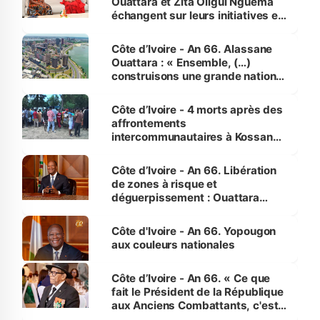
Ouattara et Zita Oligui Nguema
échangent sur leurs initiatives en
faveur des femmes et des
enfants
Côte d’Ivoire - An 66. Alassane
Ouattara : « Ensemble, (…)
construisons une grande nation
pour nous-mêmes et pour les
générations futures »
Côte d’Ivoire - 4 morts après des
affrontements
intercommunautaires à Kossandji
(Alepé) - Notre correspondant au
milieu des sinistrés
Côte d’Ivoire - An 66. Libération
de zones à risque et
déguerpissement : Ouattara
assure du « strict respect de
l'Etat de droit pour préserver les
Côte d'Ivoire - An 66. Yopougon
vies humaines »
aux couleurs nationales
Côte d’Ivoire - An 66. « Ce que
fait le Président de la République
aux Anciens Combattants, c'est
inédit » (Cne Yassoungo Koné ®)