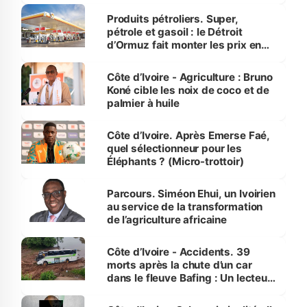
menacées
Produits pétroliers. Super,
pétrole et gasoil : le Détroit
d’Ormuz fait monter les prix en
Côte d’Ivoire
Côte d’Ivoire - Agriculture : Bruno
Koné cible les noix de coco et de
palmier à huile
Côte d’Ivoire. Après Emerse Faé,
quel sélectionneur pour les
Éléphants ? (Micro-trottoir)
Parcours. Siméon Ehui, un Ivoirien
au service de la transformation
de l’agriculture africaine
Côte d’Ivoire - Accidents. 39
morts après la chute d’un car
dans le fleuve Bafing : Un lecteur
dénonce la légèreté du ministère
des Transports