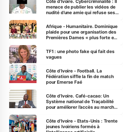
Côte d'Ivoire. Cybercriminalité : Il
menace de publier les vidéos de
nudité d’une amie qui refuse ses
avances
Afrique - Humanitaire. Dominique
plaide pour une organisation des
Premières Dames « plus forte et
influente, dont l'impact s'affirme
sur la scène internationale »
TF1 : une photo fake qui fait des
vagues
Côte d’Ivoire - Football. La
Fédération siffle la fin de match
pour Emerse Faé
Côte d’Ivoire. Café-cacao: Un
Système national de Traçabilité
pour améliorer l’accès au marché
international
Côte d'Ivoire - Etats-Unis : Trente
jeunes Ivoiriens formés à