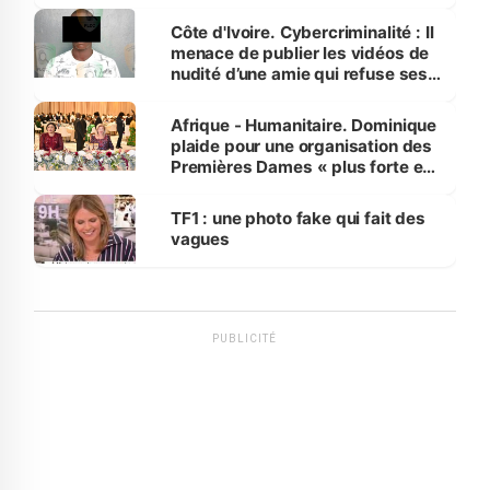
dénonce la légèreté du ministère
des Transports
Côte d'Ivoire. Cybercriminalité : Il
menace de publier les vidéos de
nudité d’une amie qui refuse ses
avances
Afrique - Humanitaire. Dominique
plaide pour une organisation des
Premières Dames « plus forte et
influente, dont l'impact s'affirme
sur la scène internationale »
TF1 : une photo fake qui fait des
vagues
PUBLICITÉ