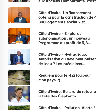
aux Anciens Combattants, c'est
inédit » (Cne Yassoungo Koné ®)
Côte d’Ivoire. Un financement
obtenu pour la construction de 4
300 logements sociaux et
économiques à Abidjan, Bouaké
et Yamoussoukro
Côte d’Ivoire - Emploi et
autonomisation : un nouveau
Programme au profit de 5,3
millions de jeunes
Côte d’Ivoire - Hydraulique.
Autorisation ou taxe pour puiser
de l’eau ? Les précisions
d’Assahoré
Requiem pour le N’Zi (ou pour
mon pays ?)
Côte d’Ivoire. Renard de retour à
la tête des Éléphants
Côte d’Ivoire - Pollution. Alerte !