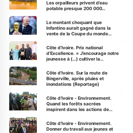
Les orpailleurs privent d’eau
potable presque 200 000
habitants autour d’Agboville
Le montant choquant que
Infantino aurait gagné dans la
vente de la Coupe du monde
révélé
Côte d’Ivoire. Prix national
d’Excellence. « J’encourage notre
jeunesse à (…) cultiver la
compétence et l’intégrité »
(Alassane Ouattara
Côte d'Ivoire. Sur la route de
Bingerville, après pluies et
inondations (Reportage)
Côte d’Ivoire - Environnement.
Quand les forêts sacrées
inspirent dans les actions de
reboisement
Côte d’Ivoire - Environnement.
Donner du travail aux jeunes et