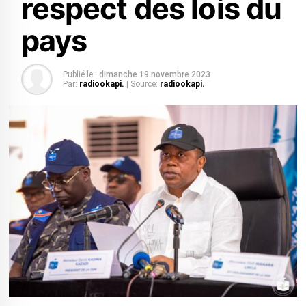
respect des lois du
pays
Publié le :
dimanche 19 novembre 2023
Par:
radiookapi.
| Source:
radiookapi.