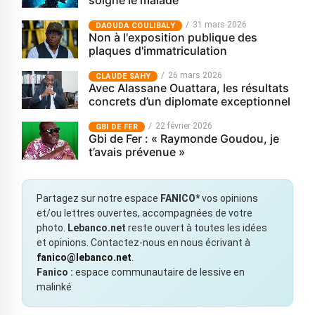
soigne le malade
31 mars 2026
‎DAOUDA COULIBALY
Non à l'exposition publique des
plaques d'immatriculation
26 mars 2026
CLAUDE SAHY
Avec Alassane Ouattara, les résultats
concrets d’un diplomate exceptionnel
22 février 2026
GBI DE FER
Gbi de Fer : « Raymonde Goudou, je
t’avais prévenue »
Partagez sur notre espace
FANICO*
vos opinions
et/ou lettres ouvertes, accompagnées de votre
photo.
Lebanco.net
reste ouvert à toutes les idées
et opinions. Contactez-nous en nous écrivant à
fanico@lebanco.net
.
Fanico :
espace communautaire de lessive en
malinké