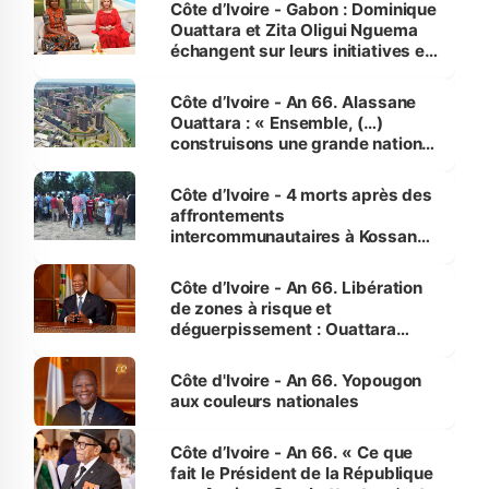
Côte d’Ivoire - Gabon : Dominique
Ouattara et Zita Oligui Nguema
échangent sur leurs initiatives en
faveur des femmes et des
enfants
Côte d’Ivoire - An 66. Alassane
Ouattara : « Ensemble, (…)
construisons une grande nation
pour nous-mêmes et pour les
générations futures »
Côte d’Ivoire - 4 morts après des
affrontements
intercommunautaires à Kossandji
(Alepé) - Notre correspondant au
milieu des sinistrés
Côte d’Ivoire - An 66. Libération
de zones à risque et
déguerpissement : Ouattara
assure du « strict respect de
l'Etat de droit pour préserver les
Côte d'Ivoire - An 66. Yopougon
vies humaines »
aux couleurs nationales
Côte d’Ivoire - An 66. « Ce que
fait le Président de la République