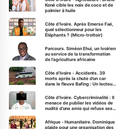
Koné cible les noix de coco et de
palmier à huile
Côte d’Ivoire. Après Emerse Faé,
quel sélectionneur pour les
Éléphants ? (Micro-trottoir)
Parcours. Siméon Ehui, un Ivoirien
au service de la transformation
de l’agriculture africaine
Côte d’Ivoire - Accidents. 39
morts après la chute d’un car
dans le fleuve Bafing : Un lecteur
dénonce la légèreté du ministère
des Transports
Côte d'Ivoire. Cybercriminalité : Il
menace de publier les vidéos de
nudité d’une amie qui refuse ses
avances
Afrique - Humanitaire. Dominique
plaide pour une organisation des