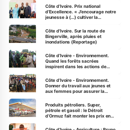
Côte d’Ivoire. Prix national
d’Excellence. « J’encourage notre
jeunesse à (…) cultiver la
compétence et l’intégrité »
(Alassane Ouattara
Côte d'Ivoire. Sur la route de
Bingerville, après pluies et
inondations (Reportage)
Côte d’Ivoire - Environnement.
Quand les forêts sacrées
inspirent dans les actions de
reboisement
Côte d’Ivoire - Environnement.
Donner du travail aux jeunes et
aux femmes pour assurer la
protection des espèces
menacées
Produits pétroliers. Super,
pétrole et gasoil : le Détroit
d’Ormuz fait monter les prix en
Côte d’Ivoire
Côte d’Ivoire - Agriculture : Bruno