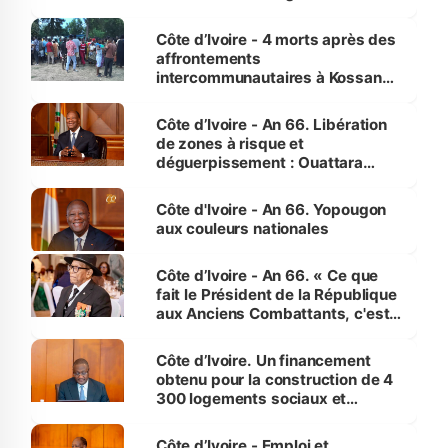
pour nous-mêmes et pour les
générations futures »
Côte d’Ivoire - 4 morts après des
affrontements
intercommunautaires à Kossandji
(Alepé) - Notre correspondant au
milieu des sinistrés
Côte d’Ivoire - An 66. Libération
de zones à risque et
déguerpissement : Ouattara
assure du « strict respect de
l'Etat de droit pour préserver les
Côte d'Ivoire - An 66. Yopougon
vies humaines »
aux couleurs nationales
Côte d’Ivoire - An 66. « Ce que
fait le Président de la République
aux Anciens Combattants, c'est
inédit » (Cne Yassoungo Koné ®)
Côte d’Ivoire. Un financement
obtenu pour la construction de 4
300 logements sociaux et
économiques à Abidjan, Bouaké
et Yamoussoukro
Côte d’Ivoire - Emploi et