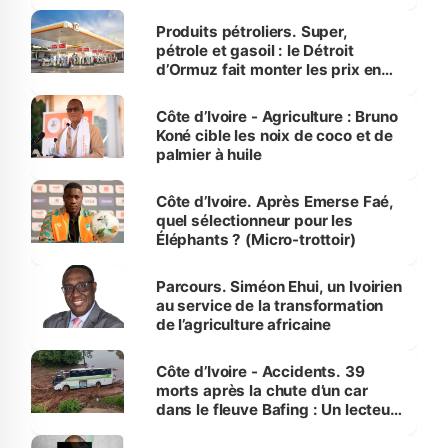
protection des espèces
menacées
Produits pétroliers. Super,
pétrole et gasoil : le Détroit
d’Ormuz fait monter les prix en
Côte d’Ivoire
Côte d’Ivoire - Agriculture : Bruno
Koné cible les noix de coco et de
palmier à huile
Côte d’Ivoire. Après Emerse Faé,
quel sélectionneur pour les
Éléphants ? (Micro-trottoir)
Parcours. Siméon Ehui, un Ivoirien
au service de la transformation
de l’agriculture africaine
Côte d’Ivoire - Accidents. 39
morts après la chute d’un car
dans le fleuve Bafing : Un lecteur
dénonce la légèreté du ministère
des Transports