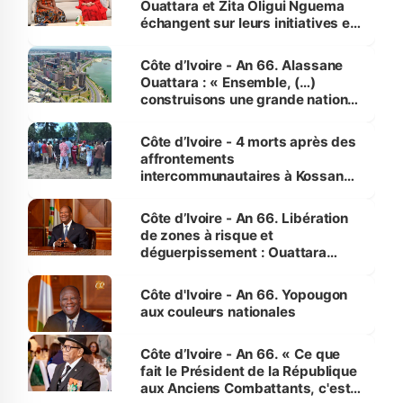
Ouattara et Zita Oligui Nguema
échangent sur leurs initiatives en
faveur des femmes et des
enfants
Côte d’Ivoire - An 66. Alassane
Ouattara : « Ensemble, (…)
construisons une grande nation
pour nous-mêmes et pour les
générations futures »
Côte d’Ivoire - 4 morts après des
affrontements
intercommunautaires à Kossandji
(Alepé) - Notre correspondant au
milieu des sinistrés
Côte d’Ivoire - An 66. Libération
de zones à risque et
déguerpissement : Ouattara
assure du « strict respect de
l'Etat de droit pour préserver les
Côte d'Ivoire - An 66. Yopougon
vies humaines »
aux couleurs nationales
Côte d’Ivoire - An 66. « Ce que
fait le Président de la République
aux Anciens Combattants, c'est