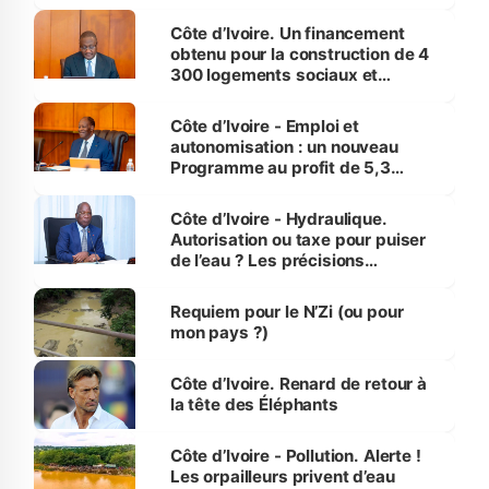
inédit » (Cne Yassoungo Koné ®)
Côte d’Ivoire. Un financement
obtenu pour la construction de 4
300 logements sociaux et
économiques à Abidjan, Bouaké
et Yamoussoukro
Côte d’Ivoire - Emploi et
autonomisation : un nouveau
Programme au profit de 5,3
millions de jeunes
Côte d’Ivoire - Hydraulique.
Autorisation ou taxe pour puiser
de l’eau ? Les précisions
d’Assahoré
Requiem pour le N’Zi (ou pour
mon pays ?)
Côte d’Ivoire. Renard de retour à
la tête des Éléphants
Côte d’Ivoire - Pollution. Alerte !
Les orpailleurs privent d’eau