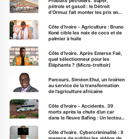
Produits pétroliers. Super,
pétrole et gasoil : le Détroit
d’Ormuz fait monter les prix en
Côte d’Ivoire
Côte d’Ivoire - Agriculture : Bruno
Koné cible les noix de coco et de
palmier à huile
Côte d’Ivoire. Après Emerse Faé,
quel sélectionneur pour les
Éléphants ? (Micro-trottoir)
Parcours. Siméon Ehui, un Ivoirien
au service de la transformation
de l’agriculture africaine
Côte d’Ivoire - Accidents. 39
morts après la chute d’un car
dans le fleuve Bafing : Un lecteur
dénonce la légèreté du ministère
des Transports
Côte d'Ivoire. Cybercriminalité : Il
menace de publier les vidéos de