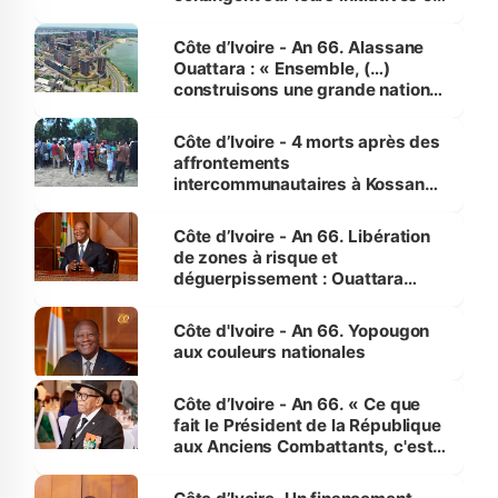
faveur des femmes et des
enfants
Côte d’Ivoire - An 66. Alassane
Ouattara : « Ensemble, (…)
construisons une grande nation
pour nous-mêmes et pour les
générations futures »
Côte d’Ivoire - 4 morts après des
affrontements
intercommunautaires à Kossandji
(Alepé) - Notre correspondant au
milieu des sinistrés
Côte d’Ivoire - An 66. Libération
de zones à risque et
déguerpissement : Ouattara
assure du « strict respect de
l'Etat de droit pour préserver les
Côte d'Ivoire - An 66. Yopougon
vies humaines »
aux couleurs nationales
Côte d’Ivoire - An 66. « Ce que
fait le Président de la République
aux Anciens Combattants, c'est
inédit » (Cne Yassoungo Koné ®)