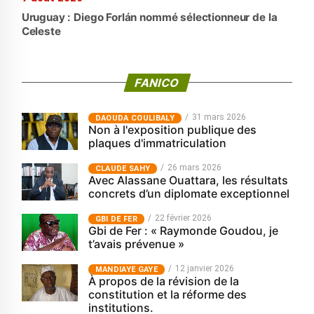
Uruguay : Diego Forlán nommé sélectionneur de la
Celeste
FANICO
31 mars 2026
‎DAOUDA COULIBALY
Non à l'exposition publique des
plaques d'immatriculation
26 mars 2026
CLAUDE SAHY
Avec Alassane Ouattara, les résultats
concrets d’un diplomate exceptionnel
22 février 2026
GBI DE FER
Gbi de Fer : « Raymonde Goudou, je
t’avais prévenue »
12 janvier 2026
MANDIAYE GAYE
À propos de la révision de la
constitution et la réforme des
institutions.