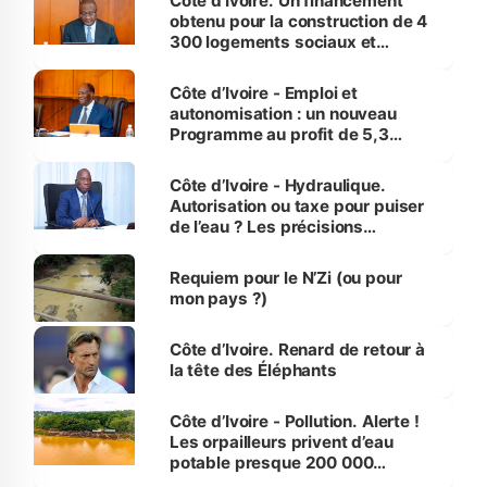
Côte d’Ivoire. Un financement
obtenu pour la construction de 4
300 logements sociaux et
économiques à Abidjan, Bouaké
et Yamoussoukro
Côte d’Ivoire - Emploi et
autonomisation : un nouveau
Programme au profit de 5,3
millions de jeunes
Côte d’Ivoire - Hydraulique.
Autorisation ou taxe pour puiser
de l’eau ? Les précisions
d’Assahoré
Requiem pour le N’Zi (ou pour
mon pays ?)
Côte d’Ivoire. Renard de retour à
la tête des Éléphants
Côte d’Ivoire - Pollution. Alerte !
Les orpailleurs privent d’eau
potable presque 200 000
habitants autour d’Agboville