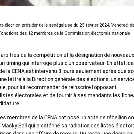
-élection présidentielle sénégalaise du 25 février 2024. Vendredi de
x fonctions des 12 membres de la Commission électorale nationale
 arbitres de la compétition et la désignation de nouveau
n timing qui interroge plus d’un observateur. En effet, ce
de la CENA est intervenu 3 jours seulement après que so
ne lettre à la Direction générale des élections, un servic
iale, pour lui recommander de réinscrire l’opposant
istes électorales et de fournir à ses mandants les fiche
didature.
tres membres de la CENA ont posé un acte de rébellion co
 Macky Sall qui a entériné sa radiation des listes élector
rison dans une affaire de mœurs. Du reste, une décision 