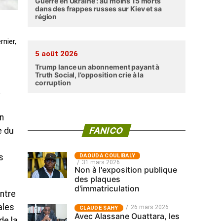
Guerre en Ukraine : au moins 15 morts
dans des frappes russes sur Kiev et sa
région
rnier,
5 août 2026
Trump lance un abonnement payant à
Truth Social, l’opposition crie à la
corruption
x
n
FANICO
e du
‎DAOUDA COULIBALY
s
31 mars 2026
Non à l'exposition publique
des plaques
d'immatriculation
ntre
ales
26 mars 2026
CLAUDE SAHY
Avec Alassane Ouattara, les
de la