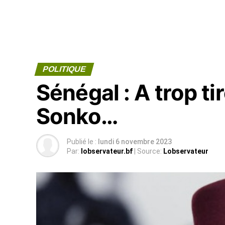
POLITIQUE
Sénégal : A trop ti
Sonko…
Publié le :
lundi 6 novembre 2023
Par:
lobservateur.bf
| Source:
Lobservateur