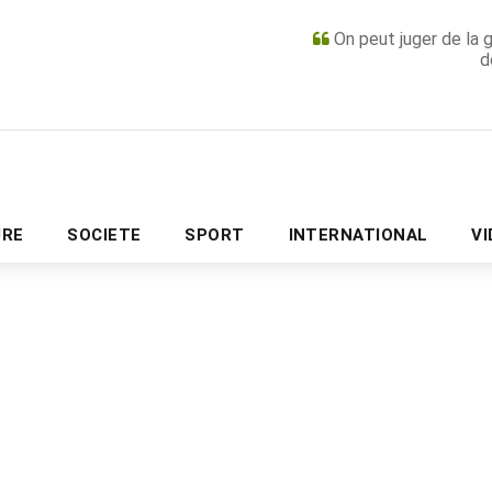
On peut juger de la 
d
PUBLICITÉ
URE
SOCIETE
SPORT
INTERNATIONAL
V