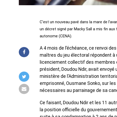
C’est un nouveau pavé dans la mare de l’avant
un décret signé par Macky Sall a mis fin au
autonome (CENA).
A 4 mois de l’échéance, ce renvoi des
maîtres du jeu électoral répondent à u
licenciement collectif des membres 
président, Doudou Ndir, avait envoyé u
ministère de l’Administration territor
emprisonné, Ousmane Sonko, sur les l
nécessaires au parrainage de sa can
Ce faisant, Doudou Ndir et les 11 au
la position officielle du gouvernement
suite à sa condamnation à 2 ans de p