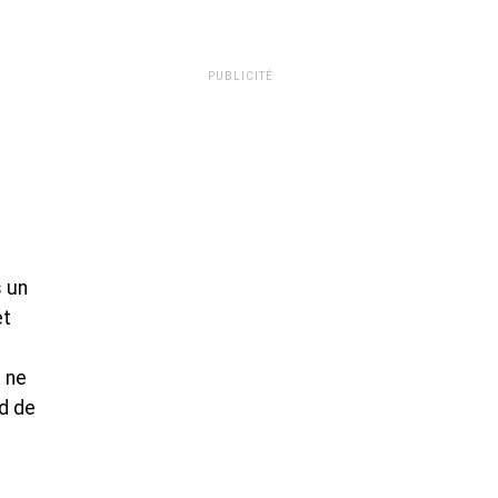
PUBLICITÉ
s un
et
e ne
nd de