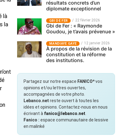
résultats concrets d’un
diplomate exceptionnel
 là
22 février 2026
GBI DE FER
s la
Gbi de Fer : « Raymonde
Goudou, je t’avais prévenue »
12 janvier 2026
MANDIAYE GAYE
À propos de la révision de la
constitution et la réforme
des institutions.
n’ont
dé
Partagez sur notre espace
FANICO*
vos
opinions et/ou lettres ouvertes,
r
accompagnées de votre photo.
Lebanco.net
reste ouvert à toutes les
ion
idées et opinions. Contactez-nous en nous
écrivant à
fanico@lebanco.net
.
Fanico :
espace communautaire de lessive
en malinké