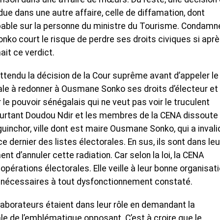
e dans une autre affaire, celle de diffamation, dont
ble sur la personne du ministre du Tourisme. Condamné
ko court le risque de perdre ses droits civiques si aprè
it ce verdict.
attendu la décision de la Cour suprême avant d’appeler le
riale à redonner à Ousmane Sonko ses droits d’électeur et
ur le pouvoir sénégalais qui ne veut pas voir le truculent
urtant Doudou Ndir et les membres de la CENA dissoute 
Ziguinchor, ville dont est maire Ousmane Sonko, qui a invali
e dernier des listes électorales. En sus, ils sont dans leu
d’annuler cette radiation. Car selon la loi, la CENA
pérations électorales. Elle veille à leur bonne organisat
s nécessaires à tout dysfonctionnement constaté.
laborateurs étaient dans leur rôle en demandant la
ale de l’emblématique opposant. C’est à croire que le