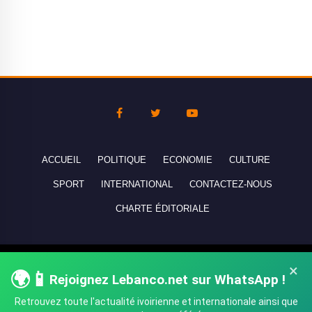
ACCUEIL
POLITIQUE
ECONOMIE
CULTURE
SPORT
INTERNATIONAL
CONTACTEZ-NOUS
CHARTE ÉDITORIALE
Copyright © 2010-2026 lebanco.net - Tous droits de reproduction
×
🌍📱
réservés - All rights reserved.
Rejoignez Lebanco.net sur WhatsApp !
Retrouvez toute l'actualité ivoirienne et internationale ainsi que