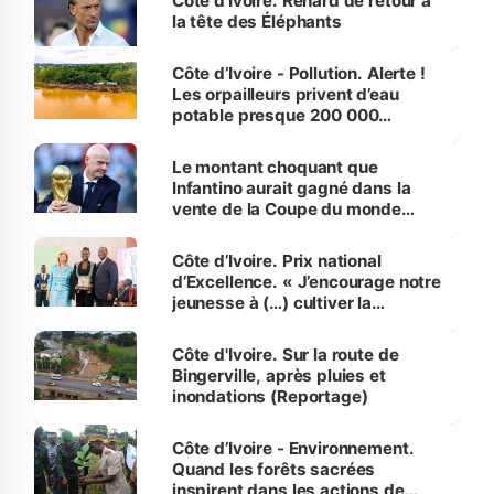
Côte d’Ivoire. Renard de retour à
la tête des Éléphants
Côte d’Ivoire - Pollution. Alerte !
Les orpailleurs privent d’eau
potable presque 200 000
habitants autour d’Agboville
Le montant choquant que
Infantino aurait gagné dans la
vente de la Coupe du monde
révélé
Côte d’Ivoire. Prix national
d’Excellence. « J’encourage notre
jeunesse à (…) cultiver la
compétence et l’intégrité »
(Alassane Ouattara
Côte d'Ivoire. Sur la route de
Bingerville, après pluies et
inondations (Reportage)
Côte d’Ivoire - Environnement.
Quand les forêts sacrées
inspirent dans les actions de