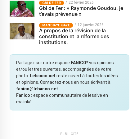
22 février 2026
GBI DE FER
Gbi de Fer : « Raymonde Goudou, je
t’avais prévenue »
12 janvier 2026
MANDIAYE GAYE
À propos de la révision de la
constitution et la réforme des
institutions.
Partagez sur notre espace
FANICO*
vos opinions
et/ou lettres ouvertes, accompagnées de votre
photo.
Lebanco.net
reste ouvert à toutes les idées
et opinions. Contactez-nous en nous écrivant à
fanico@lebanco.net
.
Fanico :
espace communautaire de lessive en
malinké
PUBLICITÉ