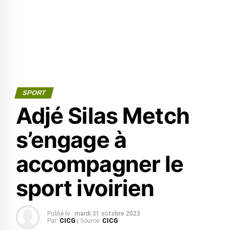
SPORT
Adjé Silas Metch
s’engage à
accompagner le
sport ivoirien
Publié le :
mardi 31 octobre 2023
Par:
CICG
| Source:
CICG