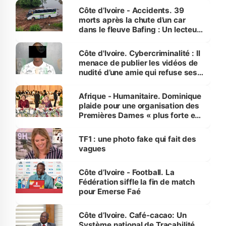
Côte d’Ivoire - Accidents. 39
morts après la chute d’un car
dans le fleuve Bafing : Un lecteur
dénonce la légèreté du ministère
des Transports
Côte d'Ivoire. Cybercriminalité : Il
menace de publier les vidéos de
nudité d’une amie qui refuse ses
avances
Afrique - Humanitaire. Dominique
plaide pour une organisation des
Premières Dames « plus forte et
influente, dont l'impact s'affirme
sur la scène internationale »
TF1 : une photo fake qui fait des
vagues
Côte d’Ivoire - Football. La
Fédération siffle la fin de match
pour Emerse Faé
Côte d’Ivoire. Café-cacao: Un
Système national de Traçabilité