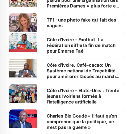
plaide pour une organisation des
Premières Dames « plus forte et
influente, dont l'impact s'affirme
sur la scène internationale »
TF1 : une photo fake qui fait des
vagues
Côte d’Ivoire - Football. La
Fédération siffle la fin de match
pour Emerse Faé
Côte d’Ivoire. Café-cacao: Un
Système national de Traçabilité
pour améliorer l’accès au marché
international
Côte d'Ivoire - Etats-Unis : Trente
jeunes Ivoiriens formés à
l'intelligence artificielle
Charles Blé Goudé « Il faut qu’on
comprenne que la politique, ce
n’est pas la guerre »