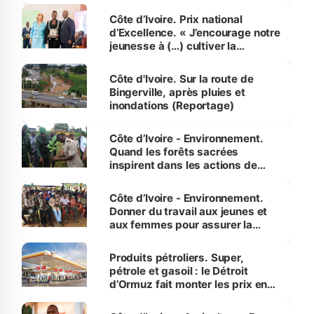
Côte d’Ivoire. Prix national
d’Excellence. « J’encourage notre
jeunesse à (…) cultiver la
compétence et l’intégrité »
(Alassane Ouattara
Côte d'Ivoire. Sur la route de
Bingerville, après pluies et
inondations (Reportage)
Côte d’Ivoire - Environnement.
Quand les forêts sacrées
inspirent dans les actions de
reboisement
Côte d’Ivoire - Environnement.
Donner du travail aux jeunes et
aux femmes pour assurer la
protection des espèces
menacées
Produits pétroliers. Super,
pétrole et gasoil : le Détroit
d’Ormuz fait monter les prix en
Côte d’Ivoire