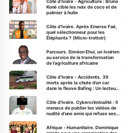
Côte d’Ivoire - Agriculture : Bruno
Koné cible les noix de coco et de
palmier à huile
Côte d’Ivoire. Après Emerse Faé,
quel sélectionneur pour les
Éléphants ? (Micro-trottoir)
Parcours. Siméon Ehui, un Ivoirien
au service de la transformation
de l’agriculture africaine
Côte d’Ivoire - Accidents. 39
morts après la chute d’un car
dans le fleuve Bafing : Un lecteur
dénonce la légèreté du ministère
des Transports
Côte d'Ivoire. Cybercriminalité : Il
menace de publier les vidéos de
nudité d’une amie qui refuse ses
avances
Afrique - Humanitaire. Dominique