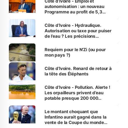
Côte d’Ivoire - Emploi et
autonomisation : un nouveau
Programme au profit de 5,3
millions de jeunes
Côte d’Ivoire - Hydraulique.
Autorisation ou taxe pour puiser
de l’eau ? Les précisions
d’Assahoré
Requiem pour le N’Zi (ou pour
mon pays ?)
Côte d’Ivoire. Renard de retour à
la tête des Éléphants
Côte d’Ivoire - Pollution. Alerte !
Les orpailleurs privent d’eau
potable presque 200 000
habitants autour d’Agboville
Le montant choquant que
Infantino aurait gagné dans la
vente de la Coupe du monde
révélé