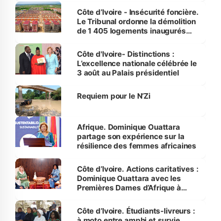
Côte d’Ivoire - Insécurité foncière.
Le Tribunal ordonne la démolition
de 1 405 logements inaugurés
par le Premier ministre à Grand-
Bassam
Côte d'Ivoire- Distinctions :
L’excellence nationale célébrée le
3 août au Palais présidentiel
Requiem pour le N’Zi
Afrique. Dominique Ouattara
partage son expérience sur la
résilience des femmes africaines
Côte d’Ivoire. Actions caritatives :
Dominique Ouattara avec les
Premières Dames d’Afrique à
Luanda
Côte d’Ivoire. Étudiants-livreurs :
à moto entre amphi et survie