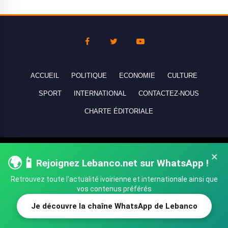
ACCUEIL
POLITIQUE
ECONOMIE
CULTURE
SPORT
INTERNATIONAL
CONTACTEZ-NOUS
CHARTE ÉDITORIALE
Copyright © 2010-2026 lebanco.net - Tous droits de reproduction
×
🌍📱
réservés - All rights reserved.
Rejoignez Lebanco.net sur WhatsApp !
Retrouvez toute l'actualité ivoirienne et internationale ainsi que
vos contenus préférés
Je découvre la chaîne WhatsApp de Lebanco
SHARE
TWEET