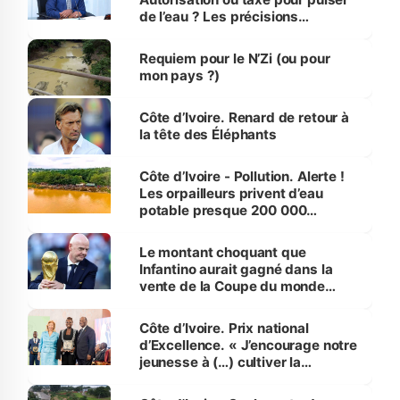
de l’eau ? Les précisions
d’Assahoré
Requiem pour le N’Zi (ou pour
mon pays ?)
Côte d’Ivoire. Renard de retour à
la tête des Éléphants
Côte d’Ivoire - Pollution. Alerte !
Les orpailleurs privent d’eau
potable presque 200 000
habitants autour d’Agboville
Le montant choquant que
Infantino aurait gagné dans la
vente de la Coupe du monde
révélé
Côte d’Ivoire. Prix national
d’Excellence. « J’encourage notre
jeunesse à (…) cultiver la
compétence et l’intégrité »
(Alassane Ouattara