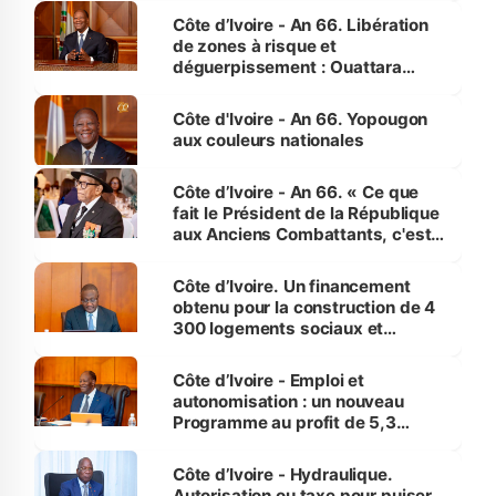
milieu des sinistrés
Côte d’Ivoire - An 66. Libération
de zones à risque et
déguerpissement : Ouattara
assure du « strict respect de
l'Etat de droit pour préserver les
Côte d'Ivoire - An 66. Yopougon
vies humaines »
aux couleurs nationales
Côte d’Ivoire - An 66. « Ce que
fait le Président de la République
aux Anciens Combattants, c'est
inédit » (Cne Yassoungo Koné ®)
Côte d’Ivoire. Un financement
obtenu pour la construction de 4
300 logements sociaux et
économiques à Abidjan, Bouaké
et Yamoussoukro
Côte d’Ivoire - Emploi et
autonomisation : un nouveau
Programme au profit de 5,3
millions de jeunes
Côte d’Ivoire - Hydraulique.
Autorisation ou taxe pour puiser