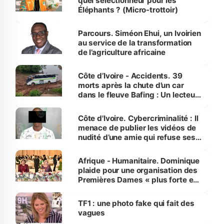
quel sélectionneur pour les
Éléphants ? (Micro-trottoir)
Parcours. Siméon Ehui, un Ivoirien
au service de la transformation
de l’agriculture africaine
Côte d’Ivoire - Accidents. 39
morts après la chute d’un car
dans le fleuve Bafing : Un lecteur
dénonce la légèreté du ministère
des Transports
Côte d'Ivoire. Cybercriminalité : Il
menace de publier les vidéos de
nudité d’une amie qui refuse ses
avances
Afrique - Humanitaire. Dominique
plaide pour une organisation des
Premières Dames « plus forte et
influente, dont l'impact s'affirme
sur la scène internationale »
TF1 : une photo fake qui fait des
vagues