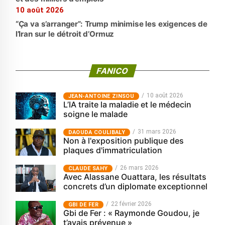
10 août 2026
“Ça va s’arranger”: Trump minimise les exigences de
l’Iran sur le détroit d’Ormuz
FANICO
10 août 2026
JEAN-ANTOINE ZINSOU
L’IA traite la maladie et le médecin
soigne le malade
31 mars 2026
‎DAOUDA COULIBALY
Non à l'exposition publique des
plaques d'immatriculation
26 mars 2026
CLAUDE SAHY
Avec Alassane Ouattara, les résultats
concrets d’un diplomate exceptionnel
22 février 2026
GBI DE FER
Gbi de Fer : « Raymonde Goudou, je
t’avais prévenue »