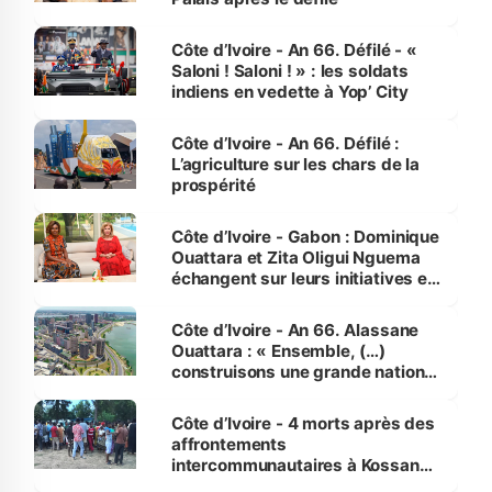
Côte d’Ivoire - An 66. Défilé - «
Saloni ! Saloni ! » : les soldats
indiens en vedette à Yop’ City
Côte d’Ivoire - An 66. Défilé :
L’agriculture sur les chars de la
prospérité
Côte d’Ivoire - Gabon : Dominique
Ouattara et Zita Oligui Nguema
échangent sur leurs initiatives en
faveur des femmes et des
enfants
Côte d’Ivoire - An 66. Alassane
Ouattara : « Ensemble, (…)
construisons une grande nation
pour nous-mêmes et pour les
générations futures »
Côte d’Ivoire - 4 morts après des
affrontements
intercommunautaires à Kossandji
(Alepé) - Notre correspondant au