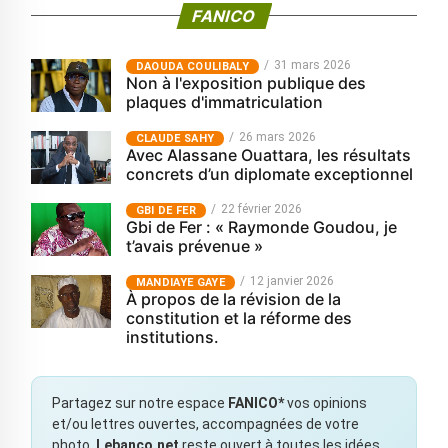
FANICO
31 mars 2026
‎DAOUDA COULIBALY
Non à l'exposition publique des
plaques d'immatriculation
26 mars 2026
CLAUDE SAHY
Avec Alassane Ouattara, les résultats
concrets d’un diplomate exceptionnel
22 février 2026
GBI DE FER
Gbi de Fer : « Raymonde Goudou, je
t’avais prévenue »
12 janvier 2026
MANDIAYE GAYE
À propos de la révision de la
constitution et la réforme des
institutions.
Partagez sur notre espace
FANICO*
vos opinions
et/ou lettres ouvertes, accompagnées de votre
photo.
Lebanco.net
reste ouvert à toutes les idées