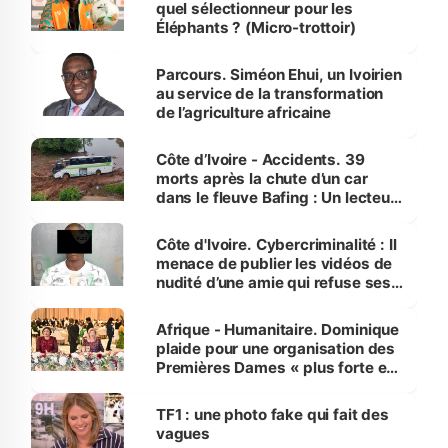
quel sélectionneur pour les
Éléphants ? (Micro-trottoir)
Parcours. Siméon Ehui, un Ivoirien
au service de la transformation
de l’agriculture africaine
Côte d’Ivoire - Accidents. 39
morts après la chute d’un car
dans le fleuve Bafing : Un lecteur
dénonce la légèreté du ministère
des Transports
Côte d'Ivoire. Cybercriminalité : Il
menace de publier les vidéos de
nudité d’une amie qui refuse ses
avances
Afrique - Humanitaire. Dominique
plaide pour une organisation des
Premières Dames « plus forte et
influente, dont l'impact s'affirme
sur la scène internationale »
TF1 : une photo fake qui fait des
vagues