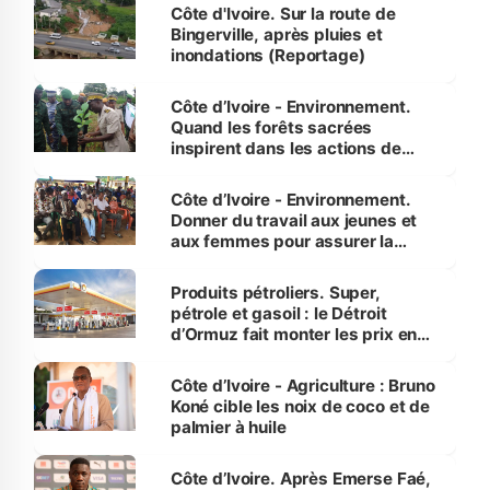
(Alassane Ouattara
Côte d'Ivoire. Sur la route de
Bingerville, après pluies et
inondations (Reportage)
Côte d’Ivoire - Environnement.
Quand les forêts sacrées
inspirent dans les actions de
reboisement
Côte d’Ivoire - Environnement.
Donner du travail aux jeunes et
aux femmes pour assurer la
protection des espèces
menacées
Produits pétroliers. Super,
pétrole et gasoil : le Détroit
d’Ormuz fait monter les prix en
Côte d’Ivoire
Côte d’Ivoire - Agriculture : Bruno
Koné cible les noix de coco et de
palmier à huile
Côte d’Ivoire. Après Emerse Faé,