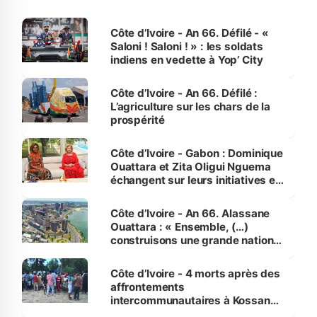
Côte d’Ivoire - An 66. Défilé - «
Saloni ! Saloni ! » : les soldats
indiens en vedette à Yop’ City
Côte d’Ivoire - An 66. Défilé :
L’agriculture sur les chars de la
prospérité
Côte d’Ivoire - Gabon : Dominique
Ouattara et Zita Oligui Nguema
échangent sur leurs initiatives en
faveur des femmes et des
enfants
Côte d’Ivoire - An 66. Alassane
Ouattara : « Ensemble, (…)
construisons une grande nation
pour nous-mêmes et pour les
générations futures »
Côte d’Ivoire - 4 morts après des
affrontements
intercommunautaires à Kossandji
(Alepé) - Notre correspondant au