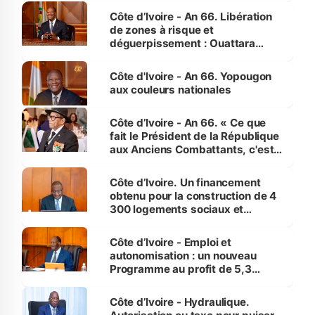
milieu des sinistrés
Côte d’Ivoire - An 66. Libération
de zones à risque et
déguerpissement : Ouattara
assure du « strict respect de
l'Etat de droit pour préserver les
Côte d'Ivoire - An 66. Yopougon
vies humaines »
aux couleurs nationales
Côte d’Ivoire - An 66. « Ce que
fait le Président de la République
aux Anciens Combattants, c'est
inédit » (Cne Yassoungo Koné ®)
Côte d’Ivoire. Un financement
obtenu pour la construction de 4
300 logements sociaux et
économiques à Abidjan, Bouaké
et Yamoussoukro
Côte d’Ivoire - Emploi et
autonomisation : un nouveau
Programme au profit de 5,3
millions de jeunes
Côte d’Ivoire - Hydraulique.