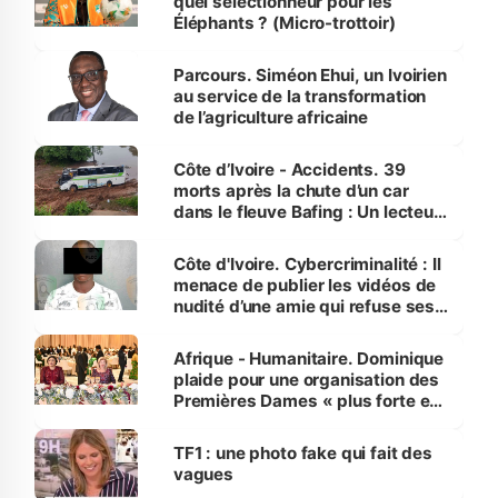
quel sélectionneur pour les
Éléphants ? (Micro-trottoir)
Parcours. Siméon Ehui, un Ivoirien
au service de la transformation
de l’agriculture africaine
Côte d’Ivoire - Accidents. 39
morts après la chute d’un car
dans le fleuve Bafing : Un lecteur
dénonce la légèreté du ministère
des Transports
Côte d'Ivoire. Cybercriminalité : Il
menace de publier les vidéos de
nudité d’une amie qui refuse ses
avances
Afrique - Humanitaire. Dominique
plaide pour une organisation des
Premières Dames « plus forte et
influente, dont l'impact s'affirme
sur la scène internationale »
TF1 : une photo fake qui fait des
vagues