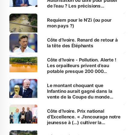
Autorisation ou taxe pour puiser
de l’eau ? Les précisions
d’Assahoré
Requiem pour le N’Zi (ou pour
mon pays ?)
Côte d’Ivoire. Renard de retour à
la tête des Éléphants
Côte d’Ivoire - Pollution. Alerte !
Les orpailleurs privent d’eau
potable presque 200 000
habitants autour d’Agboville
Le montant choquant que
Infantino aurait gagné dans la
vente de la Coupe du monde
révélé
Côte d’Ivoire. Prix national
d’Excellence. « J’encourage notre
jeunesse à (…) cultiver la
compétence et l’intégrité »
(Alassane Ouattara