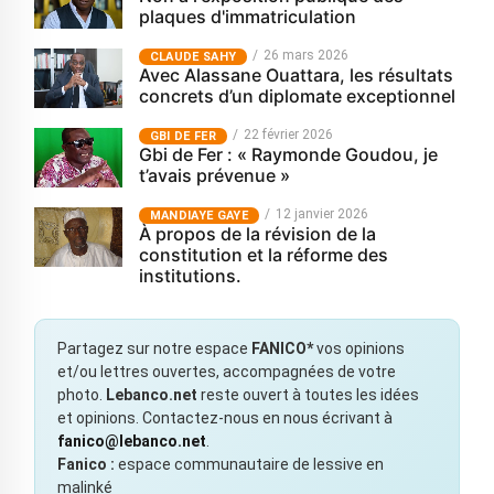
plaques d'immatriculation
26 mars 2026
CLAUDE SAHY
Avec Alassane Ouattara, les résultats
concrets d’un diplomate exceptionnel
22 février 2026
GBI DE FER
Gbi de Fer : « Raymonde Goudou, je
t’avais prévenue »
12 janvier 2026
MANDIAYE GAYE
À propos de la révision de la
constitution et la réforme des
institutions.
Partagez sur notre espace
FANICO*
vos opinions
et/ou lettres ouvertes, accompagnées de votre
photo.
Lebanco.net
reste ouvert à toutes les idées
et opinions. Contactez-nous en nous écrivant à
fanico@lebanco.net
.
Fanico :
espace communautaire de lessive en
malinké