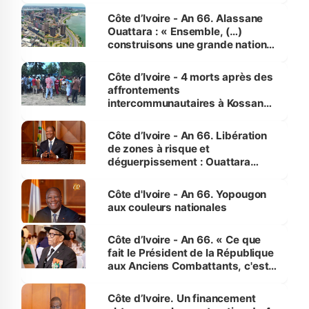
enfants
Côte d’Ivoire - An 66. Alassane
Ouattara : « Ensemble, (…)
construisons une grande nation
pour nous-mêmes et pour les
générations futures »
Côte d’Ivoire - 4 morts après des
affrontements
intercommunautaires à Kossandji
(Alepé) - Notre correspondant au
milieu des sinistrés
Côte d’Ivoire - An 66. Libération
de zones à risque et
déguerpissement : Ouattara
assure du « strict respect de
l'Etat de droit pour préserver les
Côte d'Ivoire - An 66. Yopougon
vies humaines »
aux couleurs nationales
Côte d’Ivoire - An 66. « Ce que
fait le Président de la République
aux Anciens Combattants, c'est
inédit » (Cne Yassoungo Koné ®)
Côte d’Ivoire. Un financement