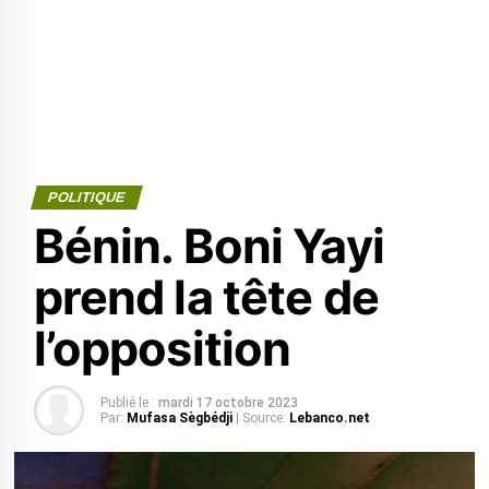
POLITIQUE
Bénin. Boni Yayi
prend la tête de
l’opposition
Publié le :
mardi 17 octobre 2023
Par:
Mufasa Sègbédji
| Source:
Lebanco.net