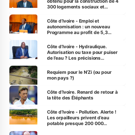
obtenu pour la construction de 4
300 logements sociaux et
économiques à Abidjan, Bouaké
et Yamoussoukro
Côte d’Ivoire - Emploi et
autonomisation : un nouveau
Programme au profit de 5,3
millions de jeunes
Côte d’Ivoire - Hydraulique.
Autorisation ou taxe pour puiser
de l’eau ? Les précisions
d’Assahoré
Requiem pour le N’Zi (ou pour
mon pays ?)
Côte d’Ivoire. Renard de retour à
la tête des Éléphants
Côte d’Ivoire - Pollution. Alerte !
Les orpailleurs privent d’eau
potable presque 200 000
habitants autour d’Agboville