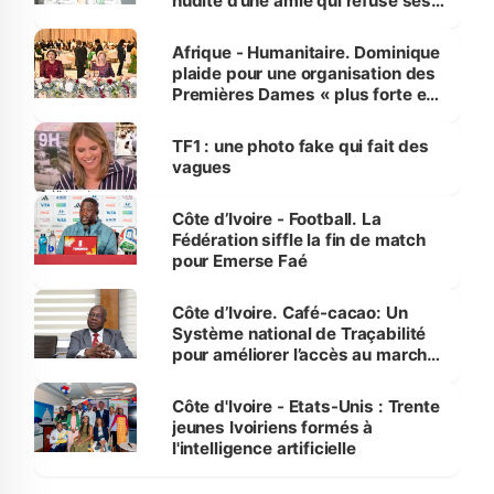
nudité d’une amie qui refuse ses
avances
Afrique - Humanitaire. Dominique
plaide pour une organisation des
Premières Dames « plus forte et
influente, dont l'impact s'affirme
sur la scène internationale »
TF1 : une photo fake qui fait des
vagues
Côte d’Ivoire - Football. La
Fédération siffle la fin de match
pour Emerse Faé
Côte d’Ivoire. Café-cacao: Un
Système national de Traçabilité
pour améliorer l’accès au marché
international
Côte d'Ivoire - Etats-Unis : Trente
jeunes Ivoiriens formés à
l'intelligence artificielle