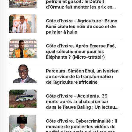
pétrole et gasoil : le Détroit
d’Ormuz fait monter les prix en
Côte d’Ivoire
Côte d’Ivoire - Agriculture : Bruno
Koné cible les noix de coco et de
palmier à huile
Côte d’Ivoire. Après Emerse Faé,
quel sélectionneur pour les
Éléphants ? (Micro-trottoir)
Parcours. Siméon Ehui, un Ivoirien
au service de la transformation
de l’agriculture africaine
Côte d’Ivoire - Accidents. 39
morts après la chute d’un car
dans le fleuve Bafing : Un lecteur
dénonce la légèreté du ministère
des Transports
Côte d'Ivoire. Cybercriminalité : Il
menace de publier les vidéos de