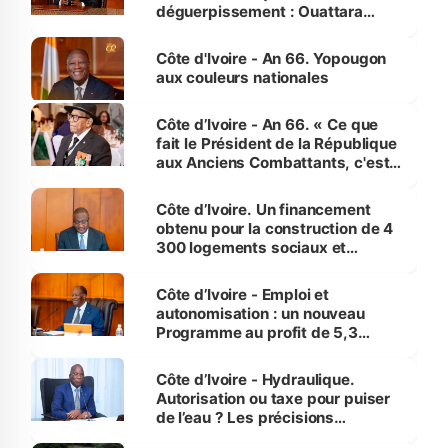
déguerpissement : Ouattara
assure du « strict respect de
l'Etat de droit pour préserver les
Côte d'Ivoire - An 66. Yopougon
vies humaines »
aux couleurs nationales
Côte d’Ivoire - An 66. « Ce que
fait le Président de la République
aux Anciens Combattants, c'est
inédit » (Cne Yassoungo Koné ®)
Côte d’Ivoire. Un financement
obtenu pour la construction de 4
300 logements sociaux et
économiques à Abidjan, Bouaké
et Yamoussoukro
Côte d’Ivoire - Emploi et
autonomisation : un nouveau
Programme au profit de 5,3
millions de jeunes
Côte d’Ivoire - Hydraulique.
Autorisation ou taxe pour puiser
de l’eau ? Les précisions
d’Assahoré