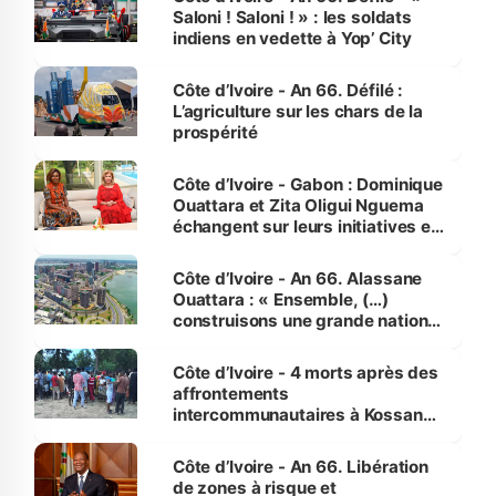
Saloni ! Saloni ! » : les soldats
indiens en vedette à Yop’ City
Côte d’Ivoire - An 66. Défilé :
L’agriculture sur les chars de la
prospérité
Côte d’Ivoire - Gabon : Dominique
Ouattara et Zita Oligui Nguema
échangent sur leurs initiatives en
faveur des femmes et des
enfants
Côte d’Ivoire - An 66. Alassane
Ouattara : « Ensemble, (…)
construisons une grande nation
pour nous-mêmes et pour les
générations futures »
Côte d’Ivoire - 4 morts après des
affrontements
intercommunautaires à Kossandji
(Alepé) - Notre correspondant au
milieu des sinistrés
Côte d’Ivoire - An 66. Libération
de zones à risque et