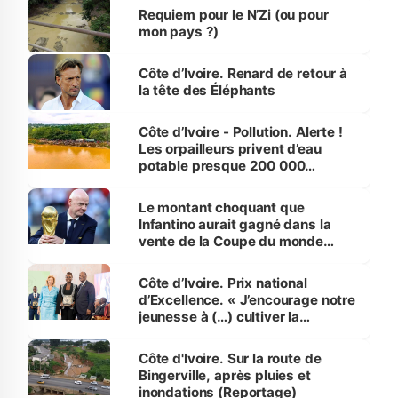
Requiem pour le N’Zi (ou pour
mon pays ?)
Côte d’Ivoire. Renard de retour à
la tête des Éléphants
Côte d’Ivoire - Pollution. Alerte !
Les orpailleurs privent d’eau
potable presque 200 000
habitants autour d’Agboville
Le montant choquant que
Infantino aurait gagné dans la
vente de la Coupe du monde
révélé
Côte d’Ivoire. Prix national
d’Excellence. « J’encourage notre
jeunesse à (…) cultiver la
compétence et l’intégrité »
(Alassane Ouattara
Côte d'Ivoire. Sur la route de
Bingerville, après pluies et
inondations (Reportage)