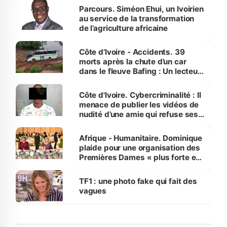
Parcours. Siméon Ehui, un Ivoirien
au service de la transformation
de l’agriculture africaine
Côte d’Ivoire - Accidents. 39
morts après la chute d’un car
dans le fleuve Bafing : Un lecteur
dénonce la légèreté du ministère
des Transports
Côte d'Ivoire. Cybercriminalité : Il
menace de publier les vidéos de
nudité d’une amie qui refuse ses
avances
Afrique - Humanitaire. Dominique
plaide pour une organisation des
Premières Dames « plus forte et
influente, dont l'impact s'affirme
sur la scène internationale »
TF1 : une photo fake qui fait des
vagues