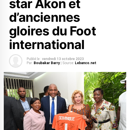
star Akon et
d’anciennes
gloires du Foot
international
Publié le :
vendredi 13 octobre 2023
Par:
Boubakar Barry
| Source:
Lebanco.net