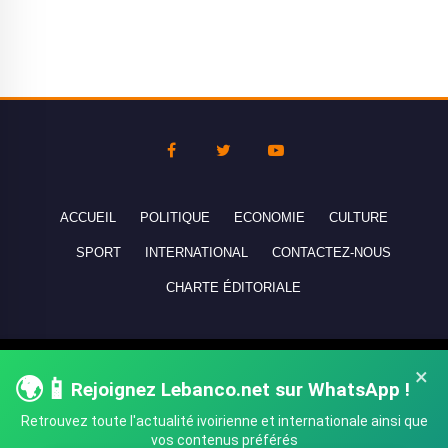
ACCUEIL
POLITIQUE
ECONOMIE
CULTURE
SPORT
INTERNATIONAL
CONTACTEZ-NOUS
CHARTE ÉDITORIALE
Copyright © 2010-2026 lebanco.net - Tous droits de reproduction
×
🌍📱
Rejoignez Lebanco.net sur WhatsApp !
réservés - All rights reserved.
Retrouvez toute l'actualité ivoirienne et internationale ainsi que
vos contenus préférés