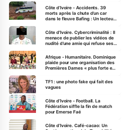
Côte d’Ivoire - Accidents. 39
morts après la chute d’un car
dans le fleuve Bafing : Un lecteur
dénonce la légèreté du ministère
des Transports
Côte d'Ivoire. Cybercriminalité : Il
menace de publier les vidéos de
nudité d’une amie qui refuse ses
avances
Afrique - Humanitaire. Dominique
plaide pour une organisation des
Premières Dames « plus forte et
influente, dont l'impact s'affirme
sur la scène internationale »
TF1 : une photo fake qui fait des
vagues
Côte d’Ivoire - Football. La
Fédération siffle la fin de match
pour Emerse Faé
Côte d’Ivoire. Café-cacao: Un