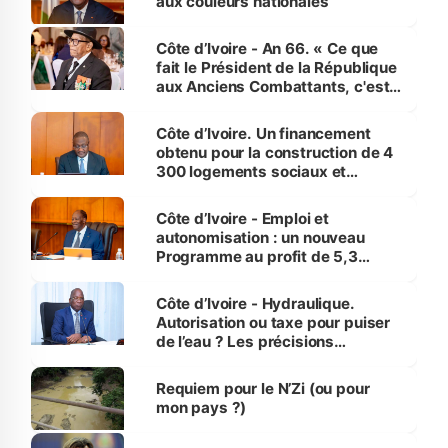
aux couleurs nationales
Côte d’Ivoire - An 66. « Ce que
fait le Président de la République
aux Anciens Combattants, c'est
inédit » (Cne Yassoungo Koné ®)
Côte d’Ivoire. Un financement
obtenu pour la construction de 4
300 logements sociaux et
économiques à Abidjan, Bouaké
et Yamoussoukro
Côte d’Ivoire - Emploi et
autonomisation : un nouveau
Programme au profit de 5,3
millions de jeunes
Côte d’Ivoire - Hydraulique.
Autorisation ou taxe pour puiser
de l’eau ? Les précisions
d’Assahoré
Requiem pour le N’Zi (ou pour
mon pays ?)