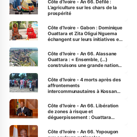
Côte d’Ivoire - An 66. Défilé :
L’agriculture sur les chars de la
prospérité
Côte d’Ivoire - Gabon : Dominique
Ouattara et Zita Oligui Nguema
échangent sur leurs initiatives en
faveur des femmes et des
enfants
Côte d’Ivoire - An 66. Alassane
Ouattara : « Ensemble, (…)
construisons une grande nation
pour nous-mêmes et pour les
générations futures »
Côte d’Ivoire - 4 morts après des
affrontements
intercommunautaires à Kossandji
(Alepé) - Notre correspondant au
milieu des sinistrés
Côte d’Ivoire - An 66. Libération
de zones à risque et
déguerpissement : Ouattara
assure du « strict respect de
l'Etat de droit pour préserver les
Côte d'Ivoire - An 66. Yopougon
vies humaines »