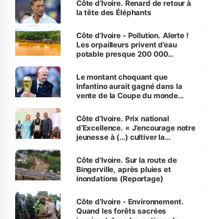
Côte d’Ivoire. Renard de retour à
la tête des Éléphants
Côte d’Ivoire - Pollution. Alerte !
Les orpailleurs privent d’eau
potable presque 200 000
habitants autour d’Agboville
Le montant choquant que
Infantino aurait gagné dans la
vente de la Coupe du monde
révélé
Côte d’Ivoire. Prix national
d’Excellence. « J’encourage notre
jeunesse à (…) cultiver la
compétence et l’intégrité »
(Alassane Ouattara
Côte d'Ivoire. Sur la route de
Bingerville, après pluies et
inondations (Reportage)
Côte d’Ivoire - Environnement.
Quand les forêts sacrées