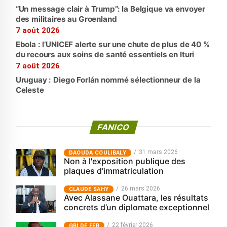
“Un message clair à Trump”: la Belgique va envoyer
des militaires au Groenland
7 août 2026
Ebola : l’UNICEF alerte sur une chute de plus de 40 %
du recours aux soins de santé essentiels en Ituri
7 août 2026
Uruguay : Diego Forlán nommé sélectionneur de la
Celeste
FANICO
31 mars 2026
‎DAOUDA COULIBALY
Non à l'exposition publique des
plaques d'immatriculation
26 mars 2026
CLAUDE SAHY
Avec Alassane Ouattara, les résultats
concrets d’un diplomate exceptionnel
22 février 2026
GBI DE FER