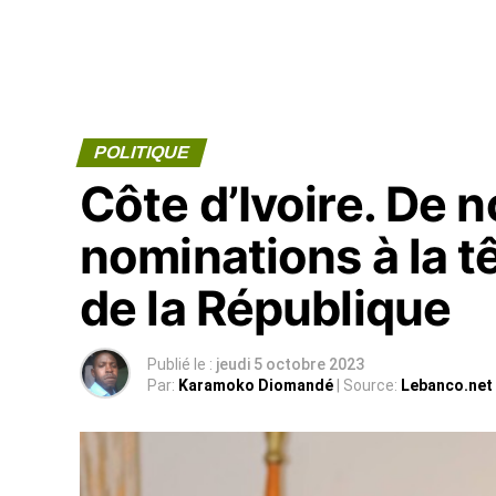
POLITIQUE
Côte d’Ivoire. De 
nominations à la tê
de la République
Publié le :
jeudi 5 octobre 2023
Par:
Karamoko Diomandé
| Source:
Lebanco.net