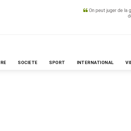
On peut juger de la 
d
PUBLICITÉ
URE
SOCIETE
SPORT
INTERNATIONAL
V