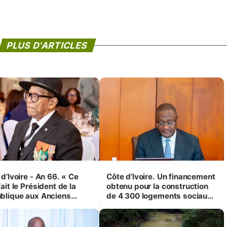
PLUS D'ARTICLES
d’Ivoire - An 66. « Ce
Côte d’Ivoire. Un financement
ait le Président de la
obtenu pour la construction
blique aux Anciens
de 4 300 logements sociaux
attants, c'est inédit »
et économiques à Abidjan,
 Yassoungo Koné ®)
Bouaké et Yamoussoukro