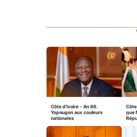
Côte d'Ivoire - An 66.
Côte 
Yopougon aux couleurs
que f
nationales
Répu
Comb
(Cne