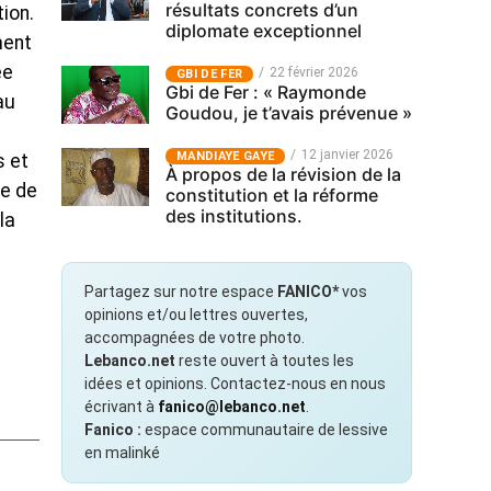
résultats concrets d’un
tion.
diplomate exceptionnel
ment
ée
22 février 2026
GBI DE FER
Gbi de Fer : « Raymonde
au
Goudou, je t’avais prévenue »
12 janvier 2026
MANDIAYE GAYE
s et
À propos de la révision de la
ce de
constitution et la réforme
des institutions.
la
Partagez sur notre espace
FANICO*
vos
opinions et/ou lettres ouvertes,
accompagnées de votre photo.
Lebanco.net
reste ouvert à toutes les
idées et opinions. Contactez-nous en nous
écrivant à
fanico@lebanco.net
.
Fanico :
espace communautaire de lessive
en malinké