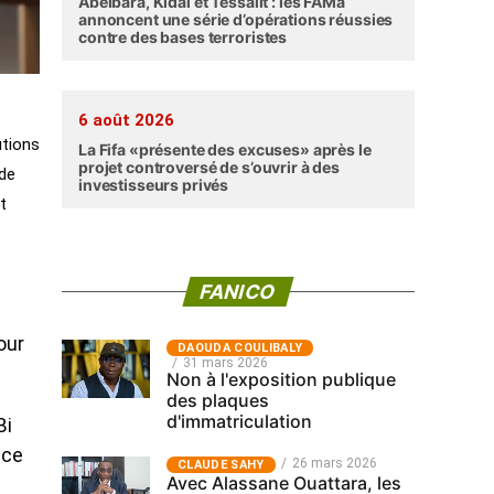
Abéibara, Kidal et Tessalit : les FAMa
annoncent une série d’opérations réussies
contre des bases terroristes
6 août 2026
utions
La Fifa «présente des excuses» après le
projet controversé de s’ouvrir à des
 de
investisseurs privés
t
FANICO
our
‎DAOUDA COULIBALY
31 mars 2026
Non à l'exposition publique
des plaques
d'immatriculation
Bi
nce
26 mars 2026
CLAUDE SAHY
Avec Alassane Ouattara, les