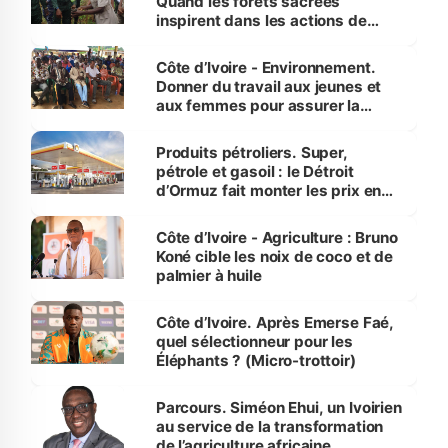
Quand les forêts sacrées
inspirent dans les actions de
reboisement
Côte d’Ivoire - Environnement.
Donner du travail aux jeunes et
aux femmes pour assurer la
protection des espèces
menacées
Produits pétroliers. Super,
pétrole et gasoil : le Détroit
d’Ormuz fait monter les prix en
Côte d’Ivoire
Côte d’Ivoire - Agriculture : Bruno
Koné cible les noix de coco et de
palmier à huile
Côte d’Ivoire. Après Emerse Faé,
quel sélectionneur pour les
Éléphants ? (Micro-trottoir)
Parcours. Siméon Ehui, un Ivoirien
au service de la transformation
de l’agriculture africaine