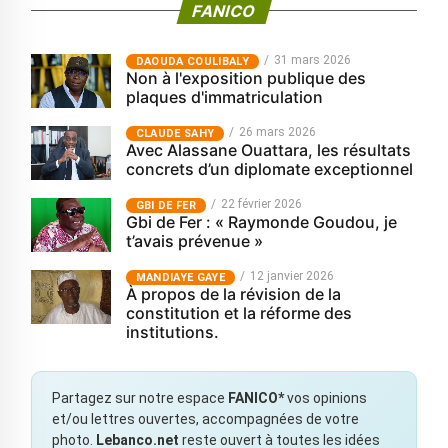
FANICO
31 mars 2026
‎DAOUDA COULIBALY
Non à l'exposition publique des
plaques d'immatriculation
26 mars 2026
CLAUDE SAHY
Avec Alassane Ouattara, les résultats
concrets d’un diplomate exceptionnel
22 février 2026
GBI DE FER
Gbi de Fer : « Raymonde Goudou, je
t’avais prévenue »
12 janvier 2026
MANDIAYE GAYE
À propos de la révision de la
constitution et la réforme des
institutions.
Partagez sur notre espace
FANICO*
vos opinions
et/ou lettres ouvertes, accompagnées de votre
photo.
Lebanco.net
reste ouvert à toutes les idées