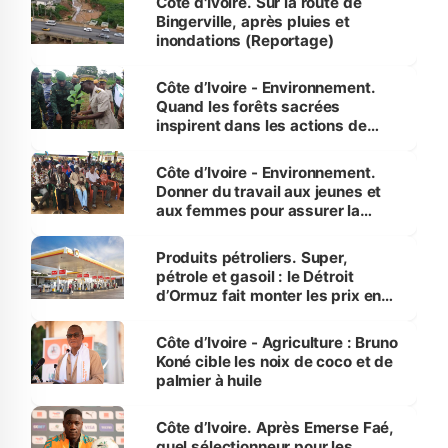
Côte d'Ivoire. Sur la route de
Bingerville, après pluies et
inondations (Reportage)
Côte d’Ivoire - Environnement.
Quand les forêts sacrées
inspirent dans les actions de
reboisement
Côte d’Ivoire - Environnement.
Donner du travail aux jeunes et
aux femmes pour assurer la
protection des espèces
menacées
Produits pétroliers. Super,
pétrole et gasoil : le Détroit
d’Ormuz fait monter les prix en
Côte d’Ivoire
Côte d’Ivoire - Agriculture : Bruno
Koné cible les noix de coco et de
palmier à huile
Côte d’Ivoire. Après Emerse Faé,
quel sélectionneur pour les