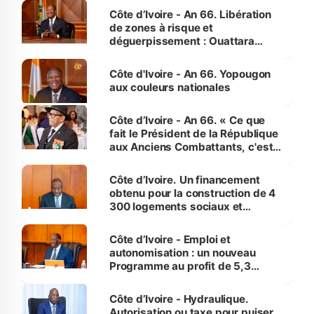
milieu des sinistrés
Côte d’Ivoire - An 66. Libération
de zones à risque et
déguerpissement : Ouattara
assure du « strict respect de
l'Etat de droit pour préserver les
Côte d'Ivoire - An 66. Yopougon
vies humaines »
aux couleurs nationales
Côte d’Ivoire - An 66. « Ce que
fait le Président de la République
aux Anciens Combattants, c'est
inédit » (Cne Yassoungo Koné ®)
Côte d’Ivoire. Un financement
obtenu pour la construction de 4
300 logements sociaux et
économiques à Abidjan, Bouaké
et Yamoussoukro
Côte d’Ivoire - Emploi et
autonomisation : un nouveau
Programme au profit de 5,3
millions de jeunes
Côte d’Ivoire - Hydraulique.
Autorisation ou taxe pour puiser