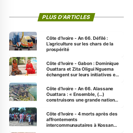
PLUS D'ARTICLES
Côte d’Ivoire - An 66. Défilé :
L’agriculture sur les chars de la
prospérité
Côte d’Ivoire - Gabon : Dominique
Ouattara et Zita Oligui Nguema
échangent sur leurs initiatives en
faveur des femmes et des
enfants
Côte d’Ivoire - An 66. Alassane
Ouattara : « Ensemble, (…)
construisons une grande nation
pour nous-mêmes et pour les
générations futures »
Côte d’Ivoire - 4 morts après des
affrontements
intercommunautaires à Kossandji
(Alepé) - Notre correspondant au