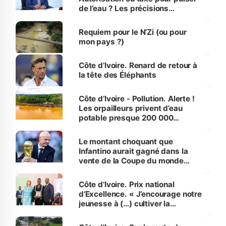
de l’eau ? Les précisions
d’Assahoré
Requiem pour le N’Zi (ou pour
mon pays ?)
Côte d’Ivoire. Renard de retour à
la tête des Éléphants
Côte d’Ivoire - Pollution. Alerte !
Les orpailleurs privent d’eau
potable presque 200 000
habitants autour d’Agboville
Le montant choquant que
Infantino aurait gagné dans la
vente de la Coupe du monde
révélé
Côte d’Ivoire. Prix national
d’Excellence. « J’encourage notre
jeunesse à (…) cultiver la
compétence et l’intégrité »
(Alassane Ouattara