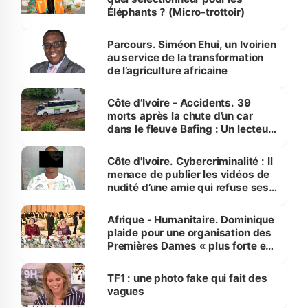
Éléphants ? (Micro-trottoir)
Parcours. Siméon Ehui, un Ivoirien
au service de la transformation
de l’agriculture africaine
Côte d’Ivoire - Accidents. 39
morts après la chute d’un car
dans le fleuve Bafing : Un lecteur
dénonce la légèreté du ministère
des Transports
Côte d'Ivoire. Cybercriminalité : Il
menace de publier les vidéos de
nudité d’une amie qui refuse ses
avances
Afrique - Humanitaire. Dominique
plaide pour une organisation des
Premières Dames « plus forte et
influente, dont l'impact s'affirme
sur la scène internationale »
TF1 : une photo fake qui fait des
vagues