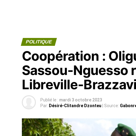
POLITIQUE
Coopération : Oli
Sassou-Nguesso ré
Libreville-Brazzavi
Publié le :
mardi 3 octobre 2023
Par:
Désiré-Clitandre Dzonteu
| Source:
Gabonr