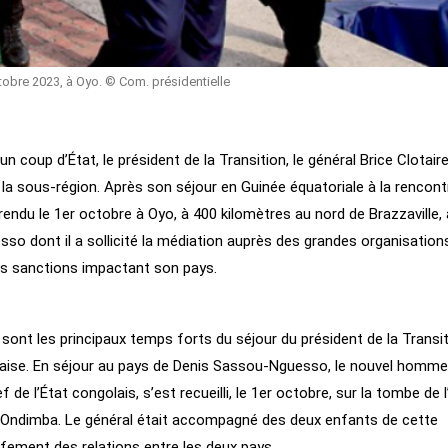
tobre 2023, à Oyo. © Com. présidentielle
un coup d’État, le président de la Transition, le général Brice Clotair
la sous-région. Après son séjour en Guinée équatoriale à la rencont
rendu le 1er octobre à Oyo, à 400 kilomètres au nord de Brazzaville,
so dont il a sollicité la médiation auprès des grandes organisation
des sanctions impactant son pays.
sont les principaux temps forts du séjour du président de la Transit
olaise. En séjour au pays de Denis Sassou-Nguesso, le nouvel homme
f de l’État congolais, s’est recueilli, le 1er octobre, sur la tombe de l
 Ondimba. Le général était accompagné des deux enfants de cette
fement des relations entre les deux pays.