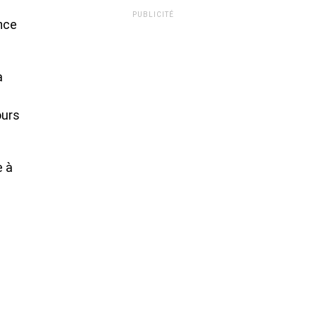
PUBLICITÉ
ence
a
ours
e à