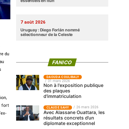
essentiels en Ituri
7 août 2026
Uruguay : Diego Forlán nommé
sélectionneur de la Celeste
e
re du
 au
FANICO
s
‎DAOUDA COULIBALY
31 mars 2026
Non à l'exposition publique
des plaques
d'immatriculation
ion,
 fort
26 mars 2026
CLAUDE SAHY
Avec Alassane Ouattara, les
’ex-
résultats concrets d’un
diplomate exceptionnel