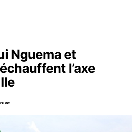
gui Nguema et
chauffent l’axe
lle
eview