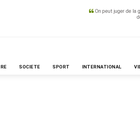
On peut juger de la 
d
PUBLICITÉ
URE
SOCIETE
SPORT
INTERNATIONAL
V