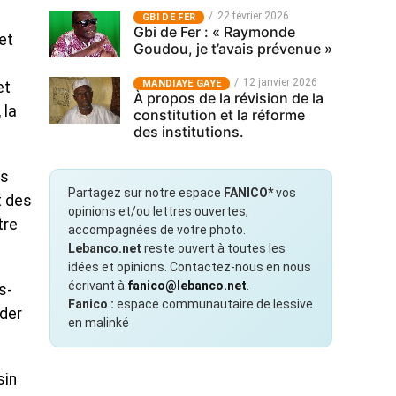
22 février 2026
GBI DE FER
Gbi de Fer : « Raymonde
et
Goudou, je t’avais prévenue »
12 janvier 2026
MANDIAYE GAYE
et
À propos de la révision de la
 la
constitution et la réforme
des institutions.
is
Partagez sur notre espace
FANICO*
vos
t des
opinions et/ou lettres ouvertes,
tre
accompagnées de votre photo.
Lebanco.net
reste ouvert à toutes les
idées et opinions. Contactez-nous en nous
écrivant à
fanico@lebanco.net
.
s-
Fanico :
espace communautaire de lessive
ider
en malinké
sin