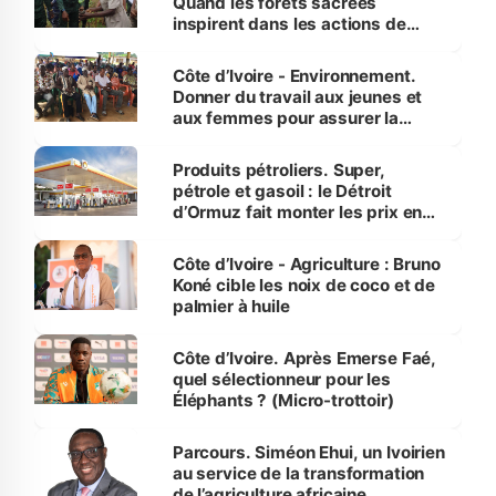
Quand les forêts sacrées
inspirent dans les actions de
reboisement
Côte d’Ivoire - Environnement.
Donner du travail aux jeunes et
aux femmes pour assurer la
protection des espèces
menacées
Produits pétroliers. Super,
pétrole et gasoil : le Détroit
d’Ormuz fait monter les prix en
Côte d’Ivoire
Côte d’Ivoire - Agriculture : Bruno
Koné cible les noix de coco et de
palmier à huile
Côte d’Ivoire. Après Emerse Faé,
quel sélectionneur pour les
Éléphants ? (Micro-trottoir)
Parcours. Siméon Ehui, un Ivoirien
au service de la transformation
de l’agriculture africaine