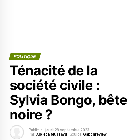
POLITIQUE
Ténacité de la
société civile :
Sylvia Bongo, bête
noire ?
Publié le :
jeudi 28 septembre 2023
Par:
Alix-Ida Mussavu
| Source:
Gabonreview