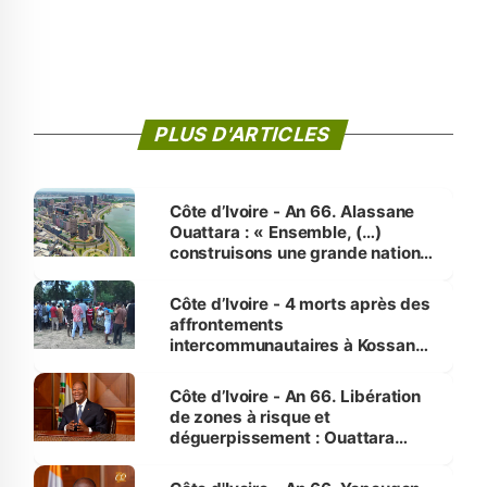
PLUS D'ARTICLES
Côte d’Ivoire - An 66. Alassane
Ouattara : « Ensemble, (…)
construisons une grande nation
pour nous-mêmes et pour les
générations futures »
Côte d’Ivoire - 4 morts après des
affrontements
intercommunautaires à Kossandji
(Alepé) - Notre correspondant au
milieu des sinistrés
Côte d’Ivoire - An 66. Libération
de zones à risque et
déguerpissement : Ouattara
assure du « strict respect de
l'Etat de droit pour préserver les