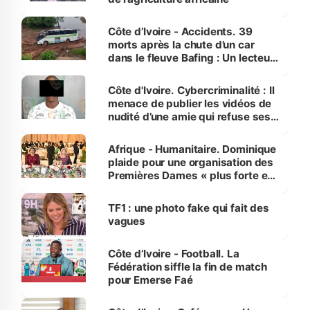
Côte d’Ivoire - Accidents. 39
morts après la chute d’un car
dans le fleuve Bafing : Un lecteur
dénonce la légèreté du ministère
des Transports
Côte d'Ivoire. Cybercriminalité : Il
menace de publier les vidéos de
nudité d’une amie qui refuse ses
avances
Afrique - Humanitaire. Dominique
plaide pour une organisation des
Premières Dames « plus forte et
influente, dont l'impact s'affirme
sur la scène internationale »
TF1 : une photo fake qui fait des
vagues
Côte d’Ivoire - Football. La
Fédération siffle la fin de match
pour Emerse Faé