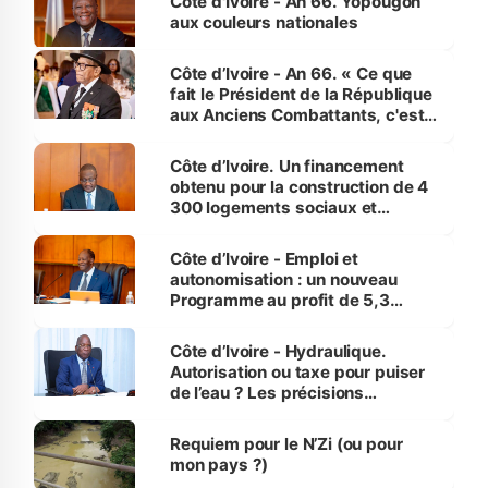
Côte d'Ivoire - An 66. Yopougon
vies humaines »
aux couleurs nationales
Côte d’Ivoire - An 66. « Ce que
fait le Président de la République
aux Anciens Combattants, c'est
inédit » (Cne Yassoungo Koné ®)
Côte d’Ivoire. Un financement
obtenu pour la construction de 4
300 logements sociaux et
économiques à Abidjan, Bouaké
et Yamoussoukro
Côte d’Ivoire - Emploi et
autonomisation : un nouveau
Programme au profit de 5,3
millions de jeunes
Côte d’Ivoire - Hydraulique.
Autorisation ou taxe pour puiser
de l’eau ? Les précisions
d’Assahoré
Requiem pour le N’Zi (ou pour
mon pays ?)