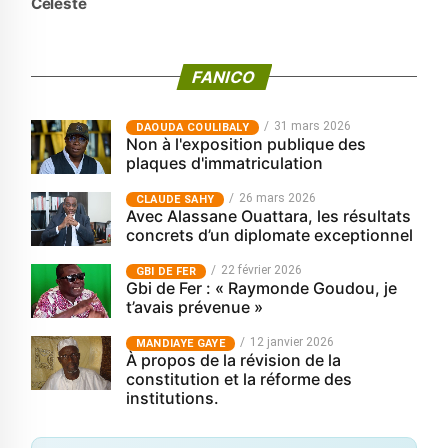
Celeste
FANICO
31 mars 2026
‎DAOUDA COULIBALY
Non à l'exposition publique des
plaques d'immatriculation
26 mars 2026
CLAUDE SAHY
Avec Alassane Ouattara, les résultats
concrets d’un diplomate exceptionnel
22 février 2026
GBI DE FER
Gbi de Fer : « Raymonde Goudou, je
t’avais prévenue »
12 janvier 2026
MANDIAYE GAYE
À propos de la révision de la
constitution et la réforme des
institutions.