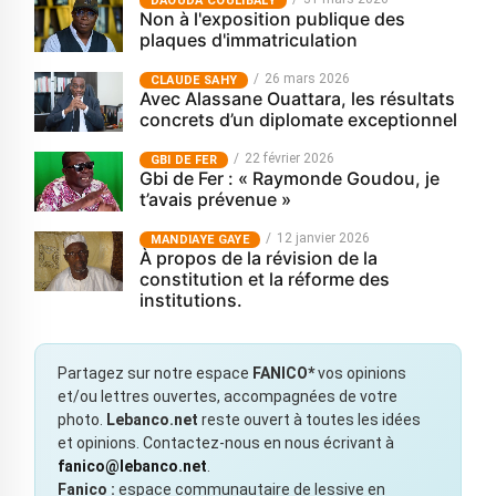
‎DAOUDA COULIBALY
Non à l'exposition publique des
plaques d'immatriculation
26 mars 2026
CLAUDE SAHY
Avec Alassane Ouattara, les résultats
concrets d’un diplomate exceptionnel
22 février 2026
GBI DE FER
Gbi de Fer : « Raymonde Goudou, je
t’avais prévenue »
12 janvier 2026
MANDIAYE GAYE
À propos de la révision de la
constitution et la réforme des
institutions.
Partagez sur notre espace
FANICO*
vos opinions
et/ou lettres ouvertes, accompagnées de votre
photo.
Lebanco.net
reste ouvert à toutes les idées
et opinions. Contactez-nous en nous écrivant à
fanico@lebanco.net
.
Fanico :
espace communautaire de lessive en