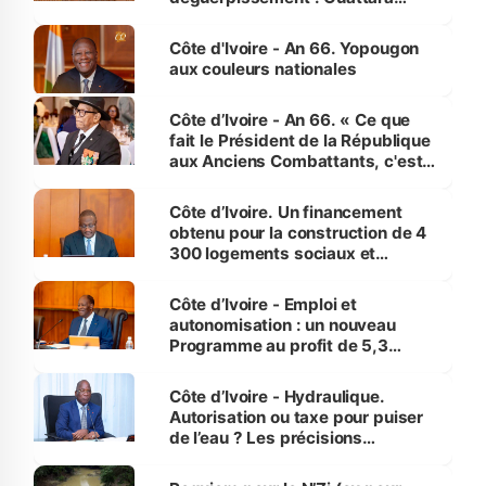
assure du « strict respect de
l'Etat de droit pour préserver les
Côte d'Ivoire - An 66. Yopougon
vies humaines »
aux couleurs nationales
Côte d’Ivoire - An 66. « Ce que
fait le Président de la République
aux Anciens Combattants, c'est
inédit » (Cne Yassoungo Koné ®)
Côte d’Ivoire. Un financement
obtenu pour la construction de 4
300 logements sociaux et
économiques à Abidjan, Bouaké
et Yamoussoukro
Côte d’Ivoire - Emploi et
autonomisation : un nouveau
Programme au profit de 5,3
millions de jeunes
Côte d’Ivoire - Hydraulique.
Autorisation ou taxe pour puiser
de l’eau ? Les précisions
d’Assahoré