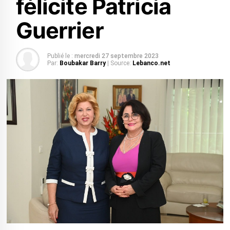
félicite Patricia
Guerrier
Publié le :
mercredi 27 septembre 2023
Par:
Boubakar Barry
| Source:
Lebanco.net