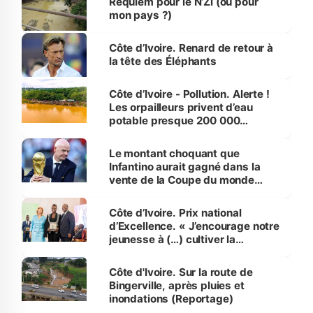
Requiem pour le N’Zi (ou pour
mon pays ?)
Côte d’Ivoire. Renard de retour à
la tête des Éléphants
Côte d’Ivoire - Pollution. Alerte !
Les orpailleurs privent d’eau
potable presque 200 000
habitants autour d’Agboville
Le montant choquant que
Infantino aurait gagné dans la
vente de la Coupe du monde
révélé
Côte d’Ivoire. Prix national
d’Excellence. « J’encourage notre
jeunesse à (…) cultiver la
compétence et l’intégrité »
(Alassane Ouattara
Côte d'Ivoire. Sur la route de
Bingerville, après pluies et
inondations (Reportage)