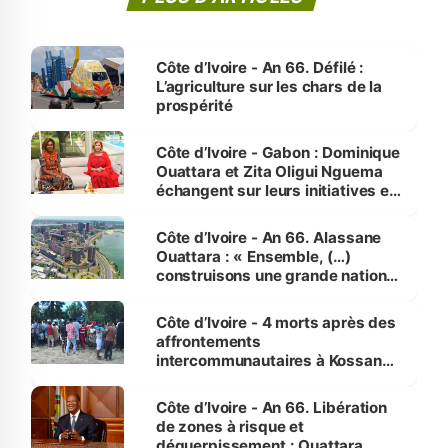
Côte d’Ivoire - An 66. Défilé :
L’agriculture sur les chars de la
prospérité
Côte d’Ivoire - Gabon : Dominique
Ouattara et Zita Oligui Nguema
échangent sur leurs initiatives en
faveur des femmes et des
enfants
Côte d’Ivoire - An 66. Alassane
Ouattara : « Ensemble, (…)
construisons une grande nation
pour nous-mêmes et pour les
générations futures »
Côte d’Ivoire - 4 morts après des
affrontements
intercommunautaires à Kossandji
(Alepé) - Notre correspondant au
milieu des sinistrés
Côte d’Ivoire - An 66. Libération
de zones à risque et
déguerpissement : Ouattara