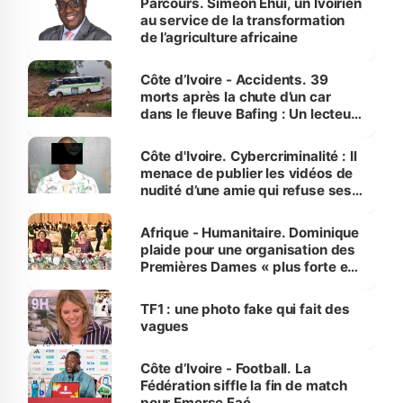
Parcours. Siméon Ehui, un Ivoirien
au service de la transformation
de l’agriculture africaine
Côte d’Ivoire - Accidents. 39
morts après la chute d’un car
dans le fleuve Bafing : Un lecteur
dénonce la légèreté du ministère
des Transports
Côte d'Ivoire. Cybercriminalité : Il
menace de publier les vidéos de
nudité d’une amie qui refuse ses
avances
Afrique - Humanitaire. Dominique
plaide pour une organisation des
Premières Dames « plus forte et
influente, dont l'impact s'affirme
sur la scène internationale »
TF1 : une photo fake qui fait des
vagues
Côte d’Ivoire - Football. La
Fédération siffle la fin de match
pour Emerse Faé