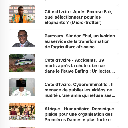
Côte d’Ivoire. Après Emerse Faé,
quel sélectionneur pour les
Éléphants ? (Micro-trottoir)
Parcours. Siméon Ehui, un Ivoirien
au service de la transformation
de l’agriculture africaine
Côte d’Ivoire - Accidents. 39
morts après la chute d’un car
dans le fleuve Bafing : Un lecteur
dénonce la légèreté du ministère
des Transports
Côte d'Ivoire. Cybercriminalité : Il
menace de publier les vidéos de
nudité d’une amie qui refuse ses
avances
Afrique - Humanitaire. Dominique
plaide pour une organisation des
Premières Dames « plus forte et
influente, dont l'impact s'affirme