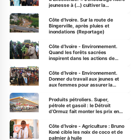
jeunesse à (…) cultiver la
compétence et l’intégrité »
(Alassane Ouattara
Côte d'Ivoire. Sur la route de
Bingerville, après pluies et
inondations (Reportage)
Côte d’Ivoire - Environnement.
Quand les forêts sacrées
inspirent dans les actions de
reboisement
Côte d’Ivoire - Environnement.
Donner du travail aux jeunes et
aux femmes pour assurer la
protection des espèces
menacées
Produits pétroliers. Super,
pétrole et gasoil : le Détroit
d’Ormuz fait monter les prix en
Côte d’Ivoire
Côte d’Ivoire - Agriculture : Bruno
Koné cible les noix de coco et de
palmier à huile