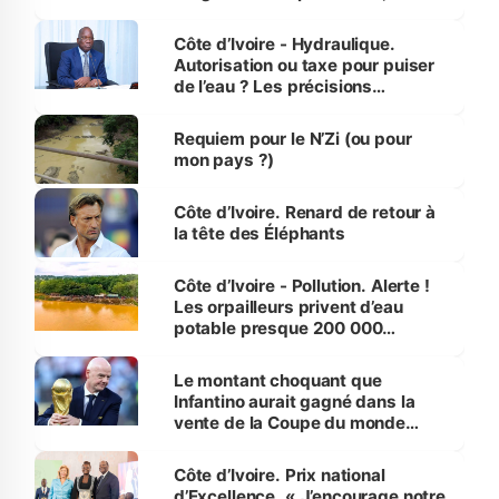
millions de jeunes
Côte d’Ivoire - Hydraulique.
Autorisation ou taxe pour puiser
de l’eau ? Les précisions
d’Assahoré
Requiem pour le N’Zi (ou pour
mon pays ?)
Côte d’Ivoire. Renard de retour à
la tête des Éléphants
Côte d’Ivoire - Pollution. Alerte !
Les orpailleurs privent d’eau
potable presque 200 000
habitants autour d’Agboville
Le montant choquant que
Infantino aurait gagné dans la
vente de la Coupe du monde
révélé
Côte d’Ivoire. Prix national
d’Excellence. « J’encourage notre