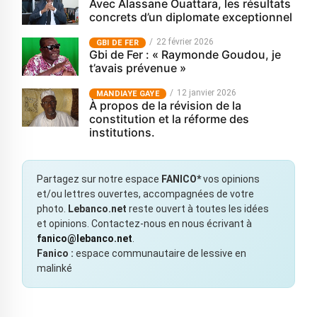
Avec Alassane Ouattara, les résultats
concrets d’un diplomate exceptionnel
22 février 2026
GBI DE FER
Gbi de Fer : « Raymonde Goudou, je
t’avais prévenue »
12 janvier 2026
MANDIAYE GAYE
À propos de la révision de la
constitution et la réforme des
institutions.
Partagez sur notre espace
FANICO*
vos opinions
et/ou lettres ouvertes, accompagnées de votre
photo.
Lebanco.net
reste ouvert à toutes les idées
et opinions. Contactez-nous en nous écrivant à
fanico@lebanco.net
.
Fanico :
espace communautaire de lessive en
malinké