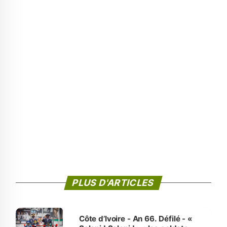
PLUS D'ARTICLES
Côte d’Ivoire - An 66. Défilé - «