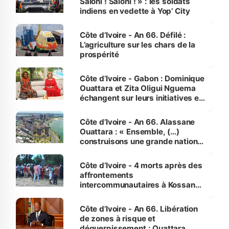
Saloni ! Saloni ! » : les soldats
indiens en vedette à Yop’ City
Côte d’Ivoire - An 66. Défilé :
L’agriculture sur les chars de la
prospérité
Côte d’Ivoire - Gabon : Dominique
Ouattara et Zita Oligui Nguema
échangent sur leurs initiatives en
faveur des femmes et des
enfants
Côte d’Ivoire - An 66. Alassane
Ouattara : « Ensemble, (…)
construisons une grande nation
pour nous-mêmes et pour les
générations futures »
Côte d’Ivoire - 4 morts après des
affrontements
intercommunautaires à Kossandji
(Alepé) - Notre correspondant au
milieu des sinistrés
Côte d’Ivoire - An 66. Libération
de zones à risque et
déguerpissement : Ouattara