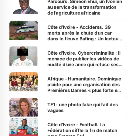
Parcours. Siméon Ehui, un Ivoirien
au service de la transformation
de l’agriculture africaine
Côte d’Ivoire - Accidents. 39
morts après la chute d’un car
dans le fleuve Bafing : Un lecteur
dénonce la légèreté du ministère
des Transports
Côte d'Ivoire. Cybercriminalité : Il
menace de publier les vidéos de
nudité d’une amie qui refuse ses
avances
Afrique - Humanitaire. Dominique
plaide pour une organisation des
Premières Dames « plus forte et
influente, dont l'impact s'affirme
sur la scène internationale »
TF1 : une photo fake qui fait des
vagues
Côte d’Ivoire - Football. La
Fédération siffle la fin de match