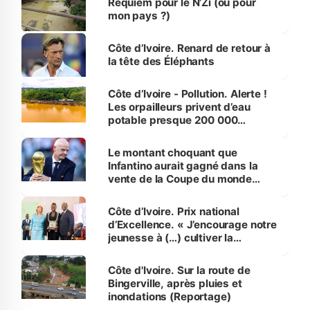
Requiem pour le N’Zi (ou pour
mon pays ?)
Côte d’Ivoire. Renard de retour à
la tête des Éléphants
Côte d’Ivoire - Pollution. Alerte !
Les orpailleurs privent d’eau
potable presque 200 000
habitants autour d’Agboville
Le montant choquant que
Infantino aurait gagné dans la
vente de la Coupe du monde
révélé
Côte d’Ivoire. Prix national
d’Excellence. « J’encourage notre
jeunesse à (…) cultiver la
compétence et l’intégrité »
(Alassane Ouattara
Côte d'Ivoire. Sur la route de
Bingerville, après pluies et
inondations (Reportage)