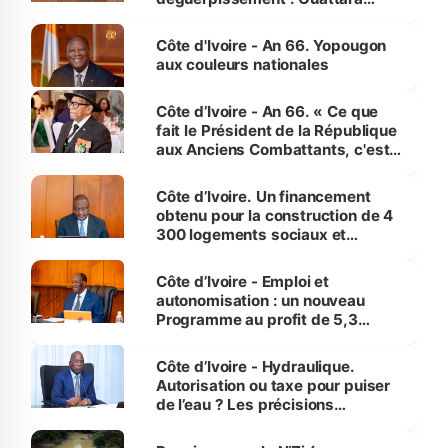
assure du « strict respect de
l'Etat de droit pour préserver les
Côte d'Ivoire - An 66. Yopougon
vies humaines »
aux couleurs nationales
Côte d’Ivoire - An 66. « Ce que
fait le Président de la République
aux Anciens Combattants, c'est
inédit » (Cne Yassoungo Koné ®)
Côte d’Ivoire. Un financement
obtenu pour la construction de 4
300 logements sociaux et
économiques à Abidjan, Bouaké
et Yamoussoukro
Côte d’Ivoire - Emploi et
autonomisation : un nouveau
Programme au profit de 5,3
millions de jeunes
Côte d’Ivoire - Hydraulique.
Autorisation ou taxe pour puiser
de l’eau ? Les précisions
d’Assahoré