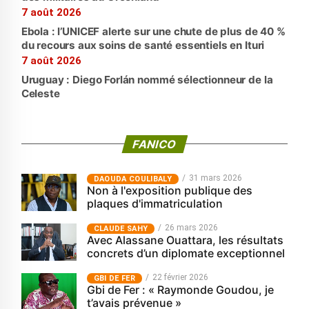
7 août 2026
Ebola : l’UNICEF alerte sur une chute de plus de 40 %
du recours aux soins de santé essentiels en Ituri
7 août 2026
Uruguay : Diego Forlán nommé sélectionneur de la
Celeste
FANICO
31 mars 2026
‎DAOUDA COULIBALY
Non à l'exposition publique des
plaques d'immatriculation
26 mars 2026
CLAUDE SAHY
Avec Alassane Ouattara, les résultats
concrets d’un diplomate exceptionnel
22 février 2026
GBI DE FER
Gbi de Fer : « Raymonde Goudou, je
t’avais prévenue »