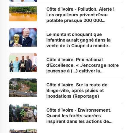
Côte d’Ivoire - Pollution. Alerte !
Les orpailleurs privent d’eau
potable presque 200 000
habitants autour d’Agboville
Le montant choquant que
Infantino aurait gagné dans la
vente de la Coupe du monde
révélé
Côte d’Ivoire. Prix national
d’Excellence. « J’encourage notre
jeunesse à (…) cultiver la
compétence et l’intégrité »
(Alassane Ouattara
Côte d'Ivoire. Sur la route de
Bingerville, après pluies et
inondations (Reportage)
Côte d’Ivoire - Environnement.
Quand les forêts sacrées
inspirent dans les actions de
reboisement