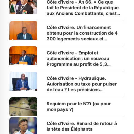
Côte d’Ivoire - An 66. « Ce que
fait le Président de la République
aux Anciens Combattants, c'est
inédit » (Cne Yassoungo Koné ®)
Côte d’Ivoire. Un financement
obtenu pour la construction de 4
300 logements sociaux et
économiques à Abidjan, Bouaké
et Yamoussoukro
Côte d’Ivoire - Emploi et
autonomisation : un nouveau
Programme au profit de 5,3
millions de jeunes
Côte d’Ivoire - Hydraulique.
Autorisation ou taxe pour puiser
de l’eau ? Les précisions
d’Assahoré
Requiem pour le N’Zi (ou pour
mon pays ?)
Côte d’Ivoire. Renard de retour à
la tête des Éléphants