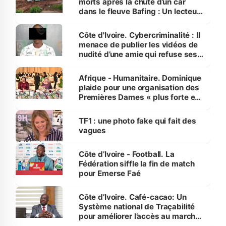
morts après la chute d’un car
dans le fleuve Bafing : Un lecteur
dénonce la légèreté du ministère
des Transports
Côte d'Ivoire. Cybercriminalité : Il
menace de publier les vidéos de
nudité d’une amie qui refuse ses
avances
Afrique - Humanitaire. Dominique
plaide pour une organisation des
Premières Dames « plus forte et
influente, dont l'impact s'affirme
sur la scène internationale »
TF1 : une photo fake qui fait des
vagues
Côte d’Ivoire - Football. La
Fédération siffle la fin de match
pour Emerse Faé
Côte d’Ivoire. Café-cacao: Un
Système national de Traçabilité
pour améliorer l’accès au marché
international