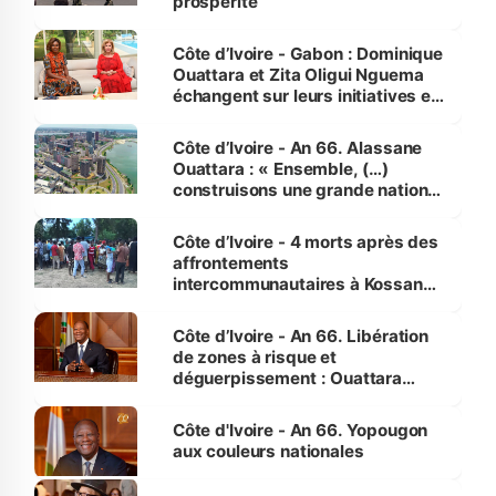
prospérité
Côte d’Ivoire - Gabon : Dominique
Ouattara et Zita Oligui Nguema
échangent sur leurs initiatives en
faveur des femmes et des
enfants
Côte d’Ivoire - An 66. Alassane
Ouattara : « Ensemble, (…)
construisons une grande nation
pour nous-mêmes et pour les
générations futures »
Côte d’Ivoire - 4 morts après des
affrontements
intercommunautaires à Kossandji
(Alepé) - Notre correspondant au
milieu des sinistrés
Côte d’Ivoire - An 66. Libération
de zones à risque et
déguerpissement : Ouattara
assure du « strict respect de
l'Etat de droit pour préserver les
Côte d'Ivoire - An 66. Yopougon
vies humaines »
aux couleurs nationales