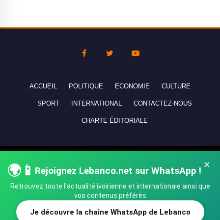
ACCUEIL
POLITIQUE
ECONOMIE
CULTURE
SPORT
INTERNATIONAL
CONTACTEZ-NOUS
CHARTE ÉDITORIALE
Copyright © 2010-2026 lebanco.net - Tous droits de reproduction
×
🌍📱
Rejoignez Lebanco.net sur WhatsApp !
réservés - All rights reserved.
Retrouvez toute l'actualité ivoirienne et internationale ainsi que
vos contenus préférés
Je découvre la chaîne WhatsApp de Lebanco