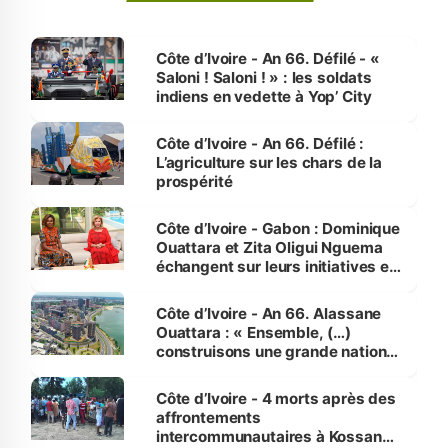
Côte d’Ivoire - An 66. Défilé - «
Saloni ! Saloni ! » : les soldats
indiens en vedette à Yop’ City
Côte d’Ivoire - An 66. Défilé :
L’agriculture sur les chars de la
prospérité
Côte d’Ivoire - Gabon : Dominique
Ouattara et Zita Oligui Nguema
échangent sur leurs initiatives en
faveur des femmes et des
enfants
Côte d’Ivoire - An 66. Alassane
Ouattara : « Ensemble, (…)
construisons une grande nation
pour nous-mêmes et pour les
générations futures »
Côte d’Ivoire - 4 morts après des
affrontements
intercommunautaires à Kossandji