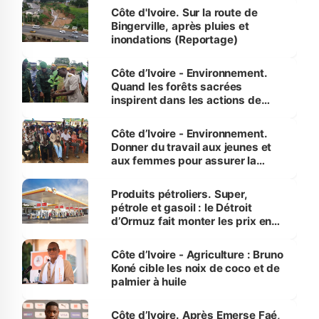
(Alassane Ouattara
Côte d'Ivoire. Sur la route de
Bingerville, après pluies et
inondations (Reportage)
Côte d’Ivoire - Environnement.
Quand les forêts sacrées
inspirent dans les actions de
reboisement
Côte d’Ivoire - Environnement.
Donner du travail aux jeunes et
aux femmes pour assurer la
protection des espèces
menacées
Produits pétroliers. Super,
pétrole et gasoil : le Détroit
d’Ormuz fait monter les prix en
Côte d’Ivoire
Côte d’Ivoire - Agriculture : Bruno
Koné cible les noix de coco et de
palmier à huile
Côte d’Ivoire. Après Emerse Faé,