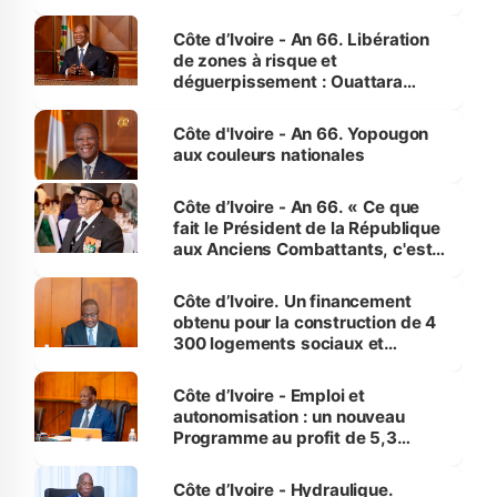
(Alepé) - Notre correspondant au
milieu des sinistrés
Côte d’Ivoire - An 66. Libération
de zones à risque et
déguerpissement : Ouattara
assure du « strict respect de
l'Etat de droit pour préserver les
Côte d'Ivoire - An 66. Yopougon
vies humaines »
aux couleurs nationales
Côte d’Ivoire - An 66. « Ce que
fait le Président de la République
aux Anciens Combattants, c'est
inédit » (Cne Yassoungo Koné ®)
Côte d’Ivoire. Un financement
obtenu pour la construction de 4
300 logements sociaux et
économiques à Abidjan, Bouaké
et Yamoussoukro
Côte d’Ivoire - Emploi et
autonomisation : un nouveau
Programme au profit de 5,3
millions de jeunes
Côte d’Ivoire - Hydraulique.