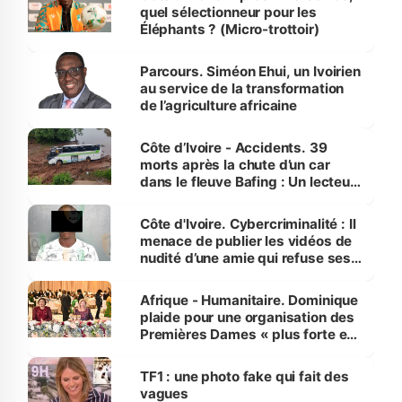
quel sélectionneur pour les
Éléphants ? (Micro-trottoir)
Parcours. Siméon Ehui, un Ivoirien
au service de la transformation
de l’agriculture africaine
Côte d’Ivoire - Accidents. 39
morts après la chute d’un car
dans le fleuve Bafing : Un lecteur
dénonce la légèreté du ministère
des Transports
Côte d'Ivoire. Cybercriminalité : Il
menace de publier les vidéos de
nudité d’une amie qui refuse ses
avances
Afrique - Humanitaire. Dominique
plaide pour une organisation des
Premières Dames « plus forte et
influente, dont l'impact s'affirme
sur la scène internationale »
TF1 : une photo fake qui fait des
vagues