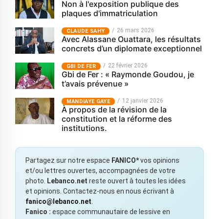
Non à l'exposition publique des
plaques d'immatriculation
26 mars 2026
CLAUDE SAHY
Avec Alassane Ouattara, les résultats
concrets d’un diplomate exceptionnel
22 février 2026
GBI DE FER
Gbi de Fer : « Raymonde Goudou, je
t’avais prévenue »
12 janvier 2026
MANDIAYE GAYE
À propos de la révision de la
constitution et la réforme des
institutions.
Partagez sur notre espace
FANICO*
vos opinions
et/ou lettres ouvertes, accompagnées de votre
photo.
Lebanco.net
reste ouvert à toutes les idées
et opinions. Contactez-nous en nous écrivant à
fanico@lebanco.net
.
Fanico :
espace communautaire de lessive en