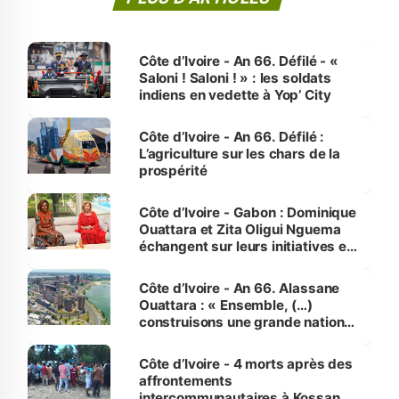
Côte d’Ivoire - An 66. Défilé - «
Saloni ! Saloni ! » : les soldats
indiens en vedette à Yop’ City
Côte d’Ivoire - An 66. Défilé :
L’agriculture sur les chars de la
prospérité
Côte d’Ivoire - Gabon : Dominique
Ouattara et Zita Oligui Nguema
échangent sur leurs initiatives en
faveur des femmes et des
enfants
Côte d’Ivoire - An 66. Alassane
Ouattara : « Ensemble, (…)
construisons une grande nation
pour nous-mêmes et pour les
générations futures »
Côte d’Ivoire - 4 morts après des
affrontements
intercommunautaires à Kossandji