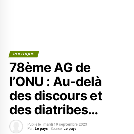
POLITIQUE
78ème AG de
l’ONU : Au-delà
des discours et
des diatribes…
Publié le :
mardi 19 septembre 2023
Par:
Le pays
| Source:
Le pays