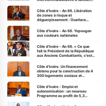
(Alepé) - Notre correspondant au
milieu des sinistrés
Côte d’Ivoire - An 66. Libération
de zones à risque et
déguerpissement : Ouattara
assure du « strict respect de
l'Etat de droit pour préserver les
Côte d'Ivoire - An 66. Yopougon
vies humaines »
aux couleurs nationales
Côte d’Ivoire - An 66. « Ce que
fait le Président de la République
aux Anciens Combattants, c'est
inédit » (Cne Yassoungo Koné ®)
Côte d’Ivoire. Un financement
obtenu pour la construction de 4
300 logements sociaux et
économiques à Abidjan, Bouaké
et Yamoussoukro
Côte d’Ivoire - Emploi et
autonomisation : un nouveau
Programme au profit de 5,3
millions de jeunes