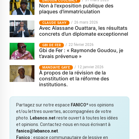
31 mars 2026
‎DAOUDA COULIBALY
Non à l'exposition publique des
plaques d'immatriculation
26 mars 2026
CLAUDE SAHY
Avec Alassane Ouattara, les résultats
concrets d’un diplomate exceptionnel
22 février 2026
GBI DE FER
Gbi de Fer : « Raymonde Goudou, je
t’avais prévenue »
12 janvier 2026
MANDIAYE GAYE
À propos de la révision de la
constitution et la réforme des
institutions.
Partagez sur notre espace
FANICO*
vos opinions
et/ou lettres ouvertes, accompagnées de votre
photo.
Lebanco.net
reste ouvert à toutes les idées
et opinions. Contactez-nous en nous écrivant à
fanico@lebanco.net
.
Fanico :
espace communautaire de lessive en