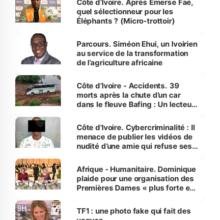
Côte d’Ivoire. Après Emerse Faé,
quel sélectionneur pour les
Éléphants ? (Micro-trottoir)
Parcours. Siméon Ehui, un Ivoirien
au service de la transformation
de l’agriculture africaine
Côte d’Ivoire - Accidents. 39
morts après la chute d’un car
dans le fleuve Bafing : Un lecteur
dénonce la légèreté du ministère
des Transports
Côte d'Ivoire. Cybercriminalité : Il
menace de publier les vidéos de
nudité d’une amie qui refuse ses
avances
Afrique - Humanitaire. Dominique
plaide pour une organisation des
Premières Dames « plus forte et
influente, dont l'impact s'affirme
sur la scène internationale »
TF1 : une photo fake qui fait des