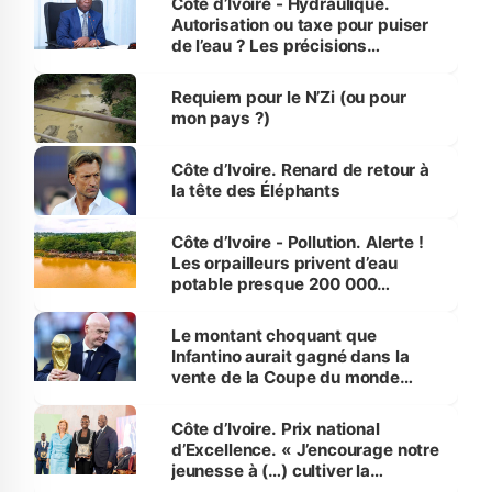
Côte d’Ivoire - Hydraulique.
Autorisation ou taxe pour puiser
de l’eau ? Les précisions
d’Assahoré
Requiem pour le N’Zi (ou pour
mon pays ?)
Côte d’Ivoire. Renard de retour à
la tête des Éléphants
Côte d’Ivoire - Pollution. Alerte !
Les orpailleurs privent d’eau
potable presque 200 000
habitants autour d’Agboville
Le montant choquant que
Infantino aurait gagné dans la
vente de la Coupe du monde
révélé
Côte d’Ivoire. Prix national
d’Excellence. « J’encourage notre
jeunesse à (…) cultiver la
compétence et l’intégrité »