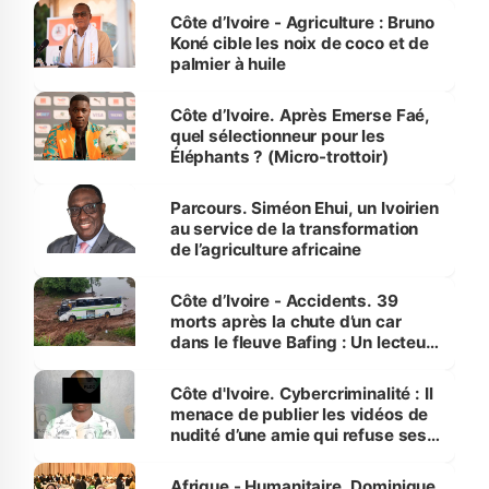
Côte d’Ivoire - Agriculture : Bruno
Koné cible les noix de coco et de
palmier à huile
Côte d’Ivoire. Après Emerse Faé,
quel sélectionneur pour les
Éléphants ? (Micro-trottoir)
Parcours. Siméon Ehui, un Ivoirien
au service de la transformation
de l’agriculture africaine
Côte d’Ivoire - Accidents. 39
morts après la chute d’un car
dans le fleuve Bafing : Un lecteur
dénonce la légèreté du ministère
des Transports
Côte d'Ivoire. Cybercriminalité : Il
menace de publier les vidéos de
nudité d’une amie qui refuse ses
avances
Afrique - Humanitaire. Dominique