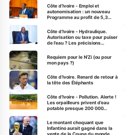
et Yamoussoukro
Côte d’Ivoire - Emploi et
autonomisation : un nouveau
Programme au profit de 5,3
millions de jeunes
Côte d’Ivoire - Hydraulique.
Autorisation ou taxe pour puiser
de l’eau ? Les précisions
d’Assahoré
Requiem pour le N’Zi (ou pour
mon pays ?)
Côte d’Ivoire. Renard de retour à
la tête des Éléphants
Côte d’Ivoire - Pollution. Alerte !
Les orpailleurs privent d’eau
potable presque 200 000
habitants autour d’Agboville
Le montant choquant que
Infantino aurait gagné dans la
vente de la Coupe du monde