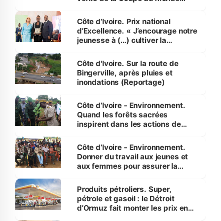
révélé
Côte d’Ivoire. Prix national
d’Excellence. « J’encourage notre
jeunesse à (…) cultiver la
compétence et l’intégrité »
(Alassane Ouattara
Côte d'Ivoire. Sur la route de
Bingerville, après pluies et
inondations (Reportage)
Côte d’Ivoire - Environnement.
Quand les forêts sacrées
inspirent dans les actions de
reboisement
Côte d’Ivoire - Environnement.
Donner du travail aux jeunes et
aux femmes pour assurer la
protection des espèces
menacées
Produits pétroliers. Super,
pétrole et gasoil : le Détroit
d’Ormuz fait monter les prix en
Côte d’Ivoire