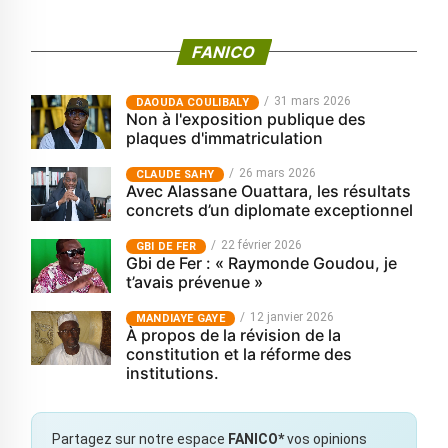
FANICO
31 mars 2026
‎DAOUDA COULIBALY
Non à l'exposition publique des
plaques d'immatriculation
26 mars 2026
CLAUDE SAHY
Avec Alassane Ouattara, les résultats
concrets d’un diplomate exceptionnel
22 février 2026
GBI DE FER
Gbi de Fer : « Raymonde Goudou, je
t’avais prévenue »
12 janvier 2026
MANDIAYE GAYE
À propos de la révision de la
constitution et la réforme des
institutions.
Partagez sur notre espace
FANICO*
vos opinions