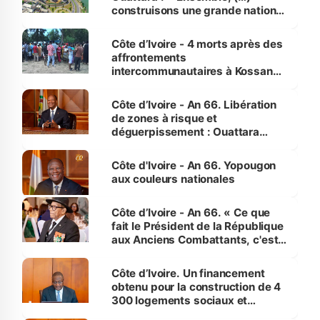
construisons une grande nation
pour nous-mêmes et pour les
générations futures »
Côte d’Ivoire - 4 morts après des
affrontements
intercommunautaires à Kossandji
(Alepé) - Notre correspondant au
milieu des sinistrés
Côte d’Ivoire - An 66. Libération
de zones à risque et
déguerpissement : Ouattara
assure du « strict respect de
l'Etat de droit pour préserver les
Côte d'Ivoire - An 66. Yopougon
vies humaines »
aux couleurs nationales
Côte d’Ivoire - An 66. « Ce que
fait le Président de la République
aux Anciens Combattants, c'est
inédit » (Cne Yassoungo Koné ®)
Côte d’Ivoire. Un financement
obtenu pour la construction de 4
300 logements sociaux et
économiques à Abidjan, Bouaké