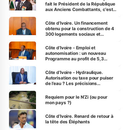
fait le Président de la République
aux Anciens Combattants, c'est
inédit » (Cne Yassoungo Koné ®)
Côte d’Ivoire. Un financement
obtenu pour la construction de 4
300 logements sociaux et
économiques à Abidjan, Bouaké
et Yamoussoukro
Côte d’Ivoire - Emploi et
autonomisation : un nouveau
Programme au profit de 5,3
millions de jeunes
Côte d’Ivoire - Hydraulique.
Autorisation ou taxe pour puiser
de l’eau ? Les précisions
d’Assahoré
Requiem pour le N’Zi (ou pour
mon pays ?)
Côte d’Ivoire. Renard de retour à
la tête des Éléphants