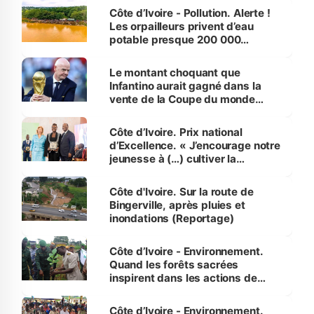
Côte d’Ivoire - Pollution. Alerte !
Les orpailleurs privent d’eau
potable presque 200 000
habitants autour d’Agboville
Le montant choquant que
Infantino aurait gagné dans la
vente de la Coupe du monde
révélé
Côte d’Ivoire. Prix national
d’Excellence. « J’encourage notre
jeunesse à (…) cultiver la
compétence et l’intégrité »
(Alassane Ouattara
Côte d'Ivoire. Sur la route de
Bingerville, après pluies et
inondations (Reportage)
Côte d’Ivoire - Environnement.
Quand les forêts sacrées
inspirent dans les actions de
reboisement
Côte d’Ivoire - Environnement.