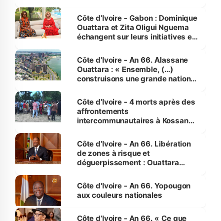
Côte d’Ivoire - Gabon : Dominique
Ouattara et Zita Oligui Nguema
échangent sur leurs initiatives en
faveur des femmes et des
enfants
Côte d’Ivoire - An 66. Alassane
Ouattara : « Ensemble, (…)
construisons une grande nation
pour nous-mêmes et pour les
générations futures »
Côte d’Ivoire - 4 morts après des
affrontements
intercommunautaires à Kossandji
(Alepé) - Notre correspondant au
milieu des sinistrés
Côte d’Ivoire - An 66. Libération
de zones à risque et
déguerpissement : Ouattara
assure du « strict respect de
l'Etat de droit pour préserver les
Côte d'Ivoire - An 66. Yopougon
vies humaines »
aux couleurs nationales
Côte d’Ivoire - An 66. « Ce que