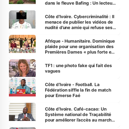
dans le fleuve Bafing : Un lecteur
dénonce la légèreté du ministère
des Transports
Côte d'Ivoire. Cybercriminalité : Il
menace de publier les vidéos de
nudité d’une amie qui refuse ses
avances
Afrique - Humanitaire. Dominique
plaide pour une organisation des
Premières Dames « plus forte et
influente, dont l'impact s'affirme
sur la scène internationale »
TF1 : une photo fake qui fait des
vagues
Côte d’Ivoire - Football. La
Fédération siffle la fin de match
pour Emerse Faé
Côte d’Ivoire. Café-cacao: Un
Système national de Traçabilité
pour améliorer l’accès au marché
international