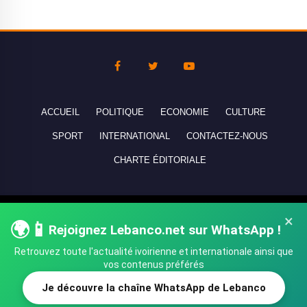
ACCUEIL
POLITIQUE
ECONOMIE
CULTURE
SPORT
INTERNATIONAL
CONTACTEZ-NOUS
CHARTE ÉDITORIALE
Copyright © 2010-2026 lebanco.net - Tous droits de reproduction
×
🌍📱
Rejoignez Lebanco.net sur WhatsApp !
réservés - All rights reserved.
Retrouvez toute l'actualité ivoirienne et internationale ainsi que
vos contenus préférés
Je découvre la chaîne WhatsApp de Lebanco
SHARE
TWEET