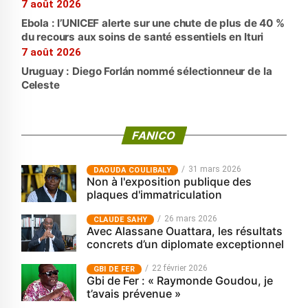
7 août 2026
Ebola : l’UNICEF alerte sur une chute de plus de 40 %
du recours aux soins de santé essentiels en Ituri
7 août 2026
Uruguay : Diego Forlán nommé sélectionneur de la
Celeste
FANICO
31 mars 2026
‎DAOUDA COULIBALY
Non à l'exposition publique des
plaques d'immatriculation
26 mars 2026
CLAUDE SAHY
Avec Alassane Ouattara, les résultats
concrets d’un diplomate exceptionnel
22 février 2026
GBI DE FER
Gbi de Fer : « Raymonde Goudou, je
t’avais prévenue »