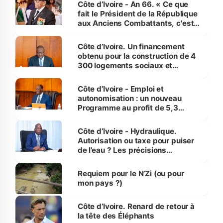
Côte d’Ivoire - An 66. « Ce que
fait le Président de la République
aux Anciens Combattants, c'est
inédit » (Cne Yassoungo Koné ®)
Côte d’Ivoire. Un financement
obtenu pour la construction de 4
300 logements sociaux et
économiques à Abidjan, Bouaké
et Yamoussoukro
Côte d’Ivoire - Emploi et
autonomisation : un nouveau
Programme au profit de 5,3
millions de jeunes
Côte d’Ivoire - Hydraulique.
Autorisation ou taxe pour puiser
de l’eau ? Les précisions
d’Assahoré
Requiem pour le N’Zi (ou pour
mon pays ?)
Côte d’Ivoire. Renard de retour à
la tête des Éléphants