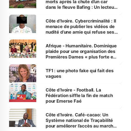
morts après la chute d’un car
dans le fleuve Bafing : Un lecteur
dénonce la légèreté du ministère
des Transports
Côte d'Ivoire. Cybercriminalité : Il
menace de publier les vidéos de
nudité d’une amie qui refuse ses
avances
Afrique - Humanitaire. Dominique
plaide pour une organisation des
Premières Dames « plus forte et
influente, dont l'impact s'affirme
sur la scène internationale »
TF1 : une photo fake qui fait des
vagues
Côte d’Ivoire - Football. La
Fédération siffle la fin de match
pour Emerse Faé
Côte d’Ivoire. Café-cacao: Un
Système national de Traçabilité
pour améliorer l’accès au marché