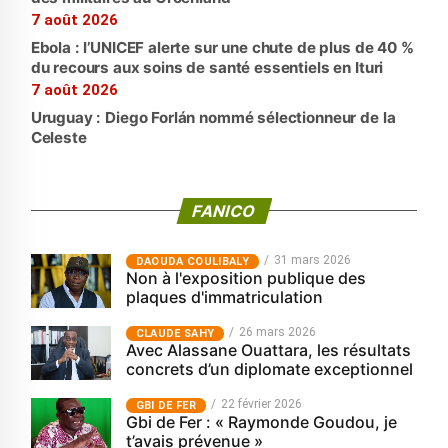
7 août 2026
Ebola : l’UNICEF alerte sur une chute de plus de 40 %
du recours aux soins de santé essentiels en Ituri
7 août 2026
Uruguay : Diego Forlán nommé sélectionneur de la
Celeste
FANICO
31 mars 2026
‎DAOUDA COULIBALY
Non à l'exposition publique des
plaques d'immatriculation
26 mars 2026
CLAUDE SAHY
Avec Alassane Ouattara, les résultats
concrets d’un diplomate exceptionnel
22 février 2026
GBI DE FER
Gbi de Fer : « Raymonde Goudou, je
t’avais prévenue »