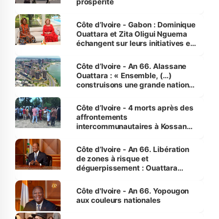
prospérité
Côte d’Ivoire - Gabon : Dominique
Ouattara et Zita Oligui Nguema
échangent sur leurs initiatives en
faveur des femmes et des
enfants
Côte d’Ivoire - An 66. Alassane
Ouattara : « Ensemble, (…)
construisons une grande nation
pour nous-mêmes et pour les
générations futures »
Côte d’Ivoire - 4 morts après des
affrontements
intercommunautaires à Kossandji
(Alepé) - Notre correspondant au
milieu des sinistrés
Côte d’Ivoire - An 66. Libération
de zones à risque et
déguerpissement : Ouattara
assure du « strict respect de
l'Etat de droit pour préserver les
Côte d'Ivoire - An 66. Yopougon
vies humaines »
aux couleurs nationales