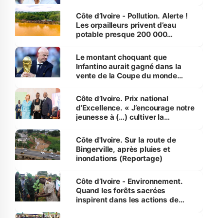
Côte d’Ivoire - Pollution. Alerte !
Les orpailleurs privent d’eau
potable presque 200 000
habitants autour d’Agboville
Le montant choquant que
Infantino aurait gagné dans la
vente de la Coupe du monde
révélé
Côte d’Ivoire. Prix national
d’Excellence. « J’encourage notre
jeunesse à (…) cultiver la
compétence et l’intégrité »
(Alassane Ouattara
Côte d'Ivoire. Sur la route de
Bingerville, après pluies et
inondations (Reportage)
Côte d’Ivoire - Environnement.
Quand les forêts sacrées
inspirent dans les actions de
reboisement