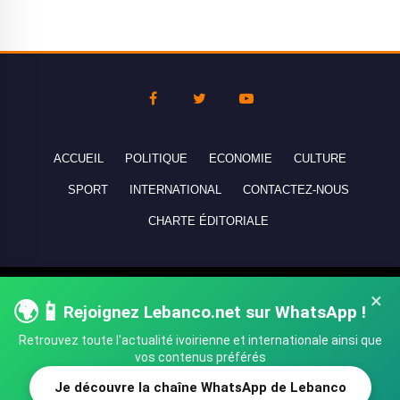
ACCUEIL
POLITIQUE
ECONOMIE
CULTURE
SPORT
INTERNATIONAL
CONTACTEZ-NOUS
CHARTE ÉDITORIALE
Copyright © 2010-2026 lebanco.net - Tous droits de reproduction
×
🌍📱
Rejoignez Lebanco.net sur WhatsApp !
réservés - All rights reserved.
Retrouvez toute l'actualité ivoirienne et internationale ainsi que
vos contenus préférés
Je découvre la chaîne WhatsApp de Lebanco