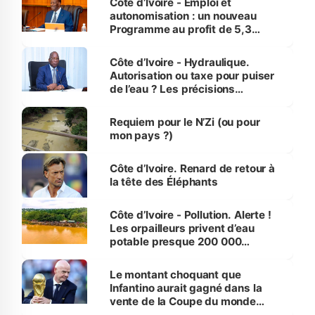
Côte d’Ivoire - Emploi et
autonomisation : un nouveau
Programme au profit de 5,3
millions de jeunes
Côte d’Ivoire - Hydraulique.
Autorisation ou taxe pour puiser
de l’eau ? Les précisions
d’Assahoré
Requiem pour le N’Zi (ou pour
mon pays ?)
Côte d’Ivoire. Renard de retour à
la tête des Éléphants
Côte d’Ivoire - Pollution. Alerte !
Les orpailleurs privent d’eau
potable presque 200 000
habitants autour d’Agboville
Le montant choquant que
Infantino aurait gagné dans la
vente de la Coupe du monde
révélé