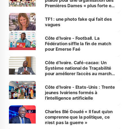
plaide pour une organisation des
Premières Dames « plus forte et
influente, dont l'impact s'affirme
sur la scène internationale »
TF1 : une photo fake qui fait des
vagues
Côte d’Ivoire - Football. La
Fédération siffle la fin de match
pour Emerse Faé
Côte d’Ivoire. Café-cacao: Un
Système national de Traçabilité
pour améliorer l’accès au marché
international
Côte d'Ivoire - Etats-Unis : Trente
jeunes Ivoiriens formés à
l'intelligence artificielle
Charles Blé Goudé « Il faut qu’on
comprenne que la politique, ce
n’est pas la guerre »