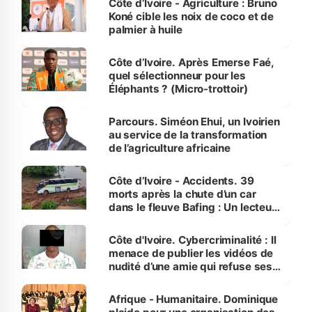
Côte d’Ivoire - Agriculture : Bruno
Koné cible les noix de coco et de
palmier à huile
Côte d’Ivoire. Après Emerse Faé,
quel sélectionneur pour les
Éléphants ? (Micro-trottoir)
Parcours. Siméon Ehui, un Ivoirien
au service de la transformation
de l’agriculture africaine
Côte d’Ivoire - Accidents. 39
morts après la chute d’un car
dans le fleuve Bafing : Un lecteur
dénonce la légèreté du ministère
des Transports
Côte d'Ivoire. Cybercriminalité : Il
menace de publier les vidéos de
nudité d’une amie qui refuse ses
avances
Afrique - Humanitaire. Dominique