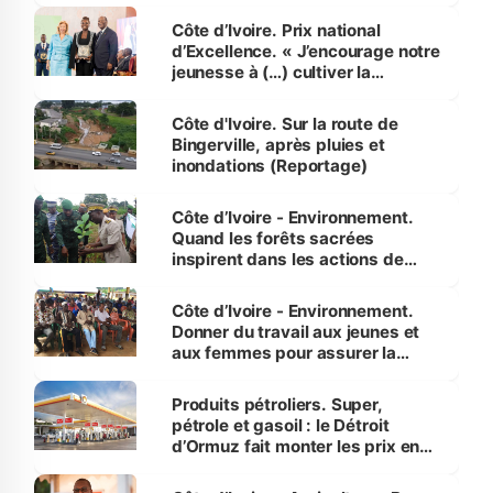
Côte d’Ivoire. Prix national
d’Excellence. « J’encourage notre
jeunesse à (…) cultiver la
compétence et l’intégrité »
(Alassane Ouattara
Côte d'Ivoire. Sur la route de
Bingerville, après pluies et
inondations (Reportage)
Côte d’Ivoire - Environnement.
Quand les forêts sacrées
inspirent dans les actions de
reboisement
Côte d’Ivoire - Environnement.
Donner du travail aux jeunes et
aux femmes pour assurer la
protection des espèces
menacées
Produits pétroliers. Super,
pétrole et gasoil : le Détroit
d’Ormuz fait monter les prix en
Côte d’Ivoire