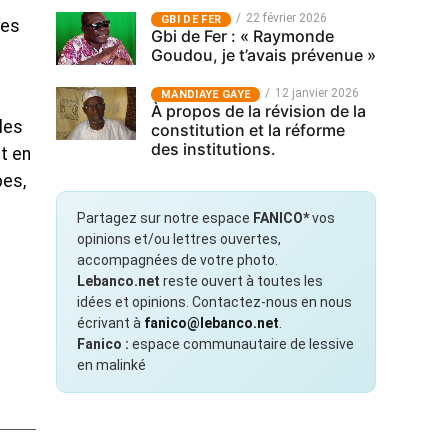
22 février 2026
GBI DE FER
les
Gbi de Fer : « Raymonde
Goudou, je t’avais prévenue »
12 janvier 2026
MANDIAYE GAYE
À propos de la révision de la
les
constitution et la réforme
des institutions.
nt en
pes,
Partagez sur notre espace
FANICO*
vos
opinions et/ou lettres ouvertes,
accompagnées de votre photo.
Lebanco.net
reste ouvert à toutes les
idées et opinions. Contactez-nous en nous
écrivant à
fanico@lebanco.net
.
Fanico :
espace communautaire de lessive
en malinké