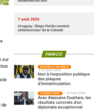
essentiels en Ituri
7 août 2026
Uruguay : Diego Forlán nommé
sélectionneur de la Celeste
ue
FANICO
n sur
tion
‎DAOUDA COULIBALY
31 mars 2026
Non à l'exposition publique
des plaques
icle
d'immatriculation
26 mars 2026
CLAUDE SAHY
Avec Alassane Ouattara, les
résultats concrets d’un
l de
diplomate exceptionnel