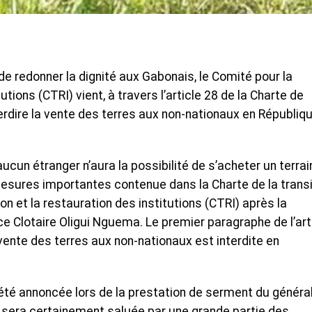
de redonner la dignité aux Gabonais, le Comité pour la
utions (CTRI) vient, à travers l’article 28 de la Charte de
terdire la vente des terres aux non-nationaux en Républiq
aucun étranger n’aura la possibilité de s’acheter un terrai
s mesures importantes contenue dans la Charte de la transi
ion et la restauration des institutions (CTRI) après la
e Clotaire Oligui Nguema. Le premier paragraphe de l’art
 vente des terres aux non-nationaux est interdite en
 été annoncée lors de la prestation de serment du généra
, sera certainement saluée par une grande partie des