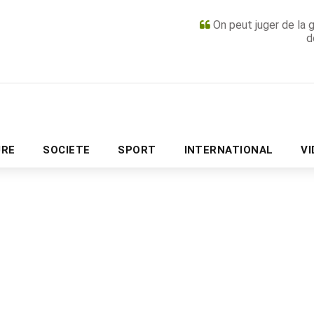
On peut juger de la 
d
PUBLICITÉ
URE
SOCIETE
SPORT
INTERNATIONAL
V