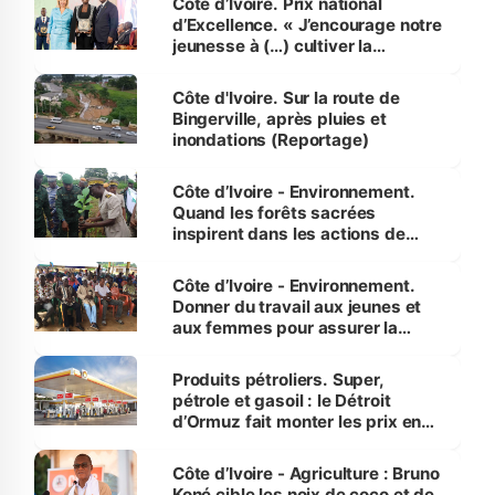
Côte d’Ivoire. Prix national
d’Excellence. « J’encourage notre
jeunesse à (…) cultiver la
compétence et l’intégrité »
(Alassane Ouattara
Côte d'Ivoire. Sur la route de
Bingerville, après pluies et
inondations (Reportage)
Côte d’Ivoire - Environnement.
Quand les forêts sacrées
inspirent dans les actions de
reboisement
Côte d’Ivoire - Environnement.
Donner du travail aux jeunes et
aux femmes pour assurer la
protection des espèces
menacées
Produits pétroliers. Super,
pétrole et gasoil : le Détroit
d’Ormuz fait monter les prix en
Côte d’Ivoire
Côte d’Ivoire - Agriculture : Bruno
Koné cible les noix de coco et de