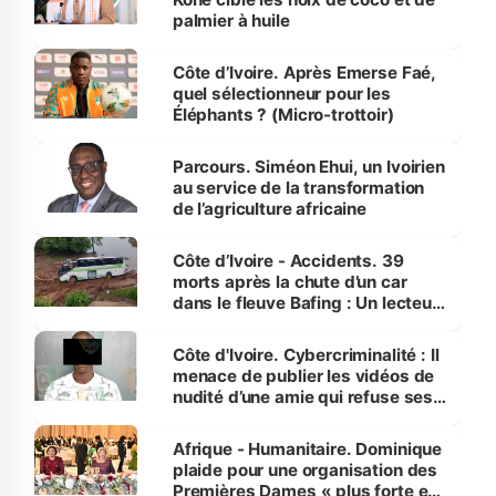
palmier à huile
Côte d’Ivoire. Après Emerse Faé,
quel sélectionneur pour les
Éléphants ? (Micro-trottoir)
Parcours. Siméon Ehui, un Ivoirien
au service de la transformation
de l’agriculture africaine
Côte d’Ivoire - Accidents. 39
morts après la chute d’un car
dans le fleuve Bafing : Un lecteur
dénonce la légèreté du ministère
des Transports
Côte d'Ivoire. Cybercriminalité : Il
menace de publier les vidéos de
nudité d’une amie qui refuse ses
avances
Afrique - Humanitaire. Dominique
plaide pour une organisation des
Premières Dames « plus forte et