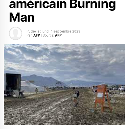
américain Burning
Man
Publié le :
lundi 4 septembre 2023
Par:
AFP
| Source:
AFP