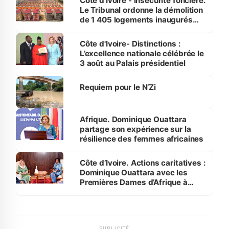
Côte d’Ivoire - Insécurité foncière.
Le Tribunal ordonne la démolition
de 1 405 logements inaugurés
par le Premier ministre à Grand-
Bassam
Côte d'Ivoire- Distinctions :
L’excellence nationale célébrée le
3 août au Palais présidentiel
Requiem pour le N’Zi
Afrique. Dominique Ouattara
partage son expérience sur la
résilience des femmes africaines
Côte d’Ivoire. Actions caritatives :
Dominique Ouattara avec les
Premières Dames d’Afrique à
Luanda
PUBLICITÉ