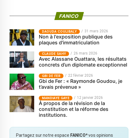
FANICO
31 mars 2026
‎DAOUDA COULIBALY
Non à l'exposition publique des
plaques d'immatriculation
26 mars 2026
CLAUDE SAHY
Avec Alassane Ouattara, les résultats
concrets d’un diplomate exceptionnel
22 février 2026
GBI DE FER
Gbi de Fer : « Raymonde Goudou, je
t’avais prévenue »
12 janvier 2026
MANDIAYE GAYE
À propos de la révision de la
constitution et la réforme des
institutions.
Partagez sur notre espace
FANICO*
vos opinions