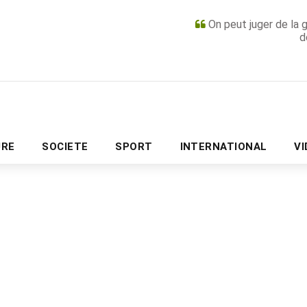
On peut juger de la 
d
PUBLICITÉ
URE
SOCIETE
SPORT
INTERNATIONAL
V