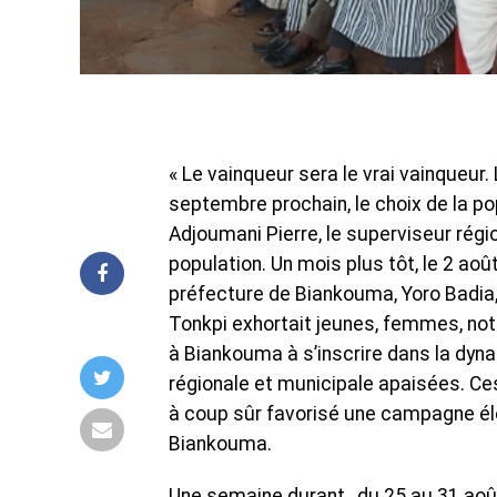
« Le vainqueur sera le vrai vainqueur.
septembre prochain, le choix de la p
Adjoumani Pierre, le superviseur régio
population. Un mois plus tôt, le 2 août
préfecture de Biankouma, Yoro Badia,
Tonkpi exhortait jeunes, femmes, not
à Biankouma à s’inscrire dans la dyna
régionale et municipale apaisées. Ces
à coup sûr favorisé une campagne éle
Biankouma.
Une semaine durant , du 25 au 31 août