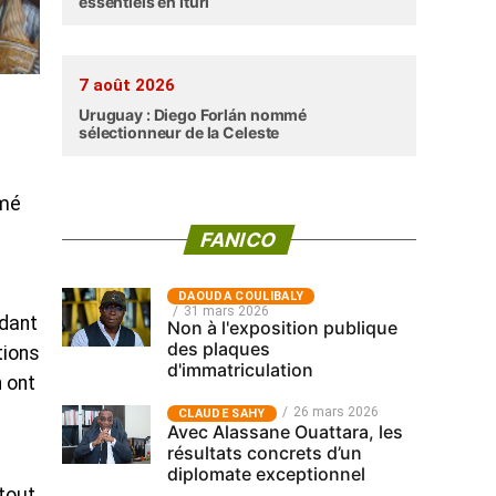
essentiels en Ituri
7 août 2026
Uruguay : Diego Forlán nommé
sélectionneur de la Celeste
amé
FANICO
‎DAOUDA COULIBALY
31 mars 2026
idant
Non à l'exposition publique
des plaques
tions
d'immatriculation
n ont
26 mars 2026
CLAUDE SAHY
Avec Alassane Ouattara, les
résultats concrets d’un
diplomate exceptionnel
tout,