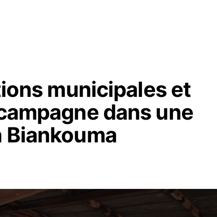
tions municipales et
e campagne dans une
à Biankouma