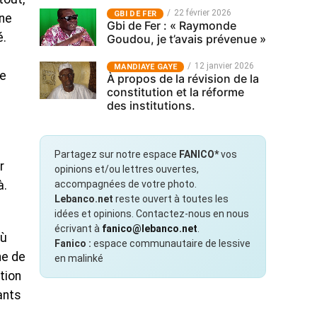
22 février 2026
GBI DE FER
gne
Gbi de Fer : « Raymonde
é.
Goudou, je t’avais prévenue »
12 janvier 2026
MANDIAYE GAYE
de
À propos de la révision de la
constitution et la réforme
des institutions.
Partagez sur notre espace
FANICO*
vos
r
opinions et/ou lettres ouvertes,
accompagnées de votre photo.
à.
Lebanco.net
reste ouvert à toutes les
idées et opinions. Contactez-nous en nous
écrivant à
fanico@lebanco.net
.
où
Fanico :
espace communautaire de lessive
ne de
en malinké
tion
ants