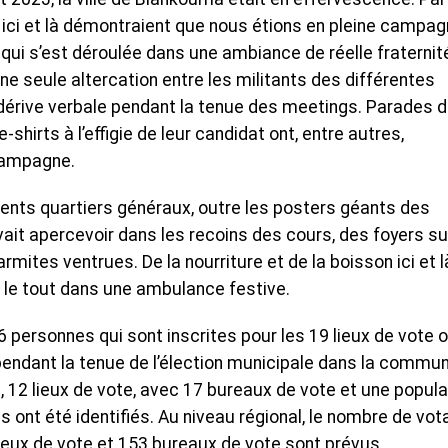
s ici et là démontraient que nous étions en pleine campa
qui s’est déroulée dans une ambiance de réelle fraternit
ne seule altercation entre les militants des différentes
i dérive verbale pendant la tenue des meetings. Parades 
shirts à l’effigie de leur candidat ont, entre autres,
campagne.
férents quartiers généraux, outre les posters géants des
uvait apercevoir dans les recoins des cours, des foyers su
ites ventrues. De la nourriture et de la boisson ici et l
, le tout dans une ambulance festive.
6 personnes qui sont inscrites pour les 19 lieux de vote 
 pendant la tenue de l’élection municipale dans la commu
12 lieux de vote, avec 17 bureaux de vote et une popula
ont été identifiés. Au niveau régional, le nombre de vot
ieux de vote et 153 bureaux de vote sont prévus.