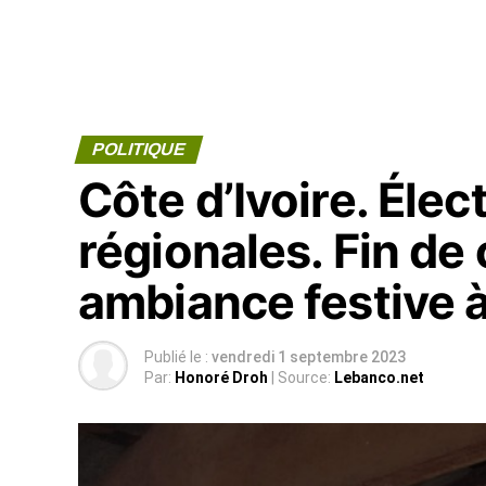
POLITIQUE
Côte d’Ivoire. Élec
régionales. Fin d
ambiance festive 
Publié le :
vendredi 1 septembre 2023
Par:
Honoré Droh
| Source:
Lebanco.net