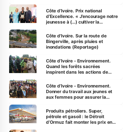
révélé
Côte d’Ivoire. Prix national
d’Excellence. « J’encourage notre
jeunesse à (…) cultiver la
compétence et l’intégrité »
(Alassane Ouattara
Côte d'Ivoire. Sur la route de
Bingerville, après pluies et
inondations (Reportage)
Côte d’Ivoire - Environnement.
Quand les forêts sacrées
inspirent dans les actions de
reboisement
Côte d’Ivoire - Environnement.
Donner du travail aux jeunes et
aux femmes pour assurer la
protection des espèces
menacées
Produits pétroliers. Super,
pétrole et gasoil : le Détroit
d’Ormuz fait monter les prix en
Côte d’Ivoire