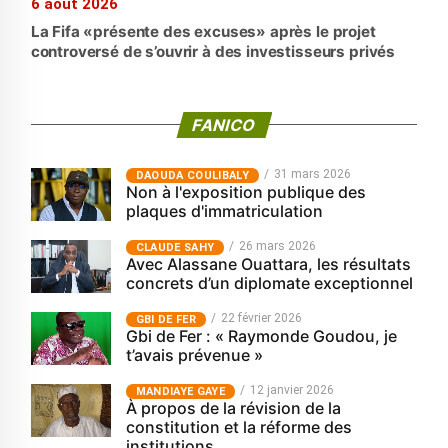
6 août 2026
La Fifa «présente des excuses» après le projet
controversé de s’ouvrir à des investisseurs privés
FANICO
31 mars 2026
‎DAOUDA COULIBALY
Non à l'exposition publique des
plaques d'immatriculation
26 mars 2026
CLAUDE SAHY
Avec Alassane Ouattara, les résultats
concrets d’un diplomate exceptionnel
22 février 2026
GBI DE FER
Gbi de Fer : « Raymonde Goudou, je
t’avais prévenue »
12 janvier 2026
MANDIAYE GAYE
À propos de la révision de la
constitution et la réforme des
institutions.