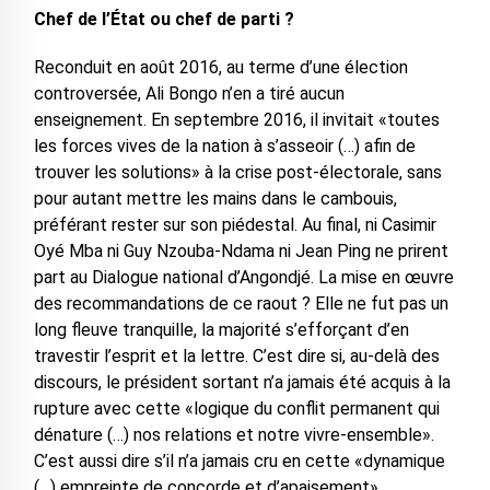
Chef de l’État ou chef de parti ?
Reconduit en août 2016, au terme d’une élection
controversée, Ali Bongo n’en a tiré aucun
enseignement. En septembre 2016, il invitait «toutes
les forces vives de la nation à s’asseoir (…) afin de
trouver les solutions» à la crise post-électorale, sans
pour autant mettre les mains dans le cambouis,
préférant rester sur son piédestal. Au final, ni Casimir
Oyé Mba ni Guy Nzouba-Ndama ni Jean Ping ne prirent
part au Dialogue national d’Angondjé. La mise en œuvre
des recommandations de ce raout ? Elle ne fut pas un
long fleuve tranquille, la majorité s’efforçant d’en
travestir l’esprit et la lettre. C’est dire si, au-delà des
discours, le président sortant n’a jamais été acquis à la
rupture avec cette «logique du conflit permanent qui
dénature (…) nos relations et notre vivre-ensemble».
C’est aussi dire s’il n’a jamais cru en cette «dynamique
(…) empreinte de concorde et d’apaisement».