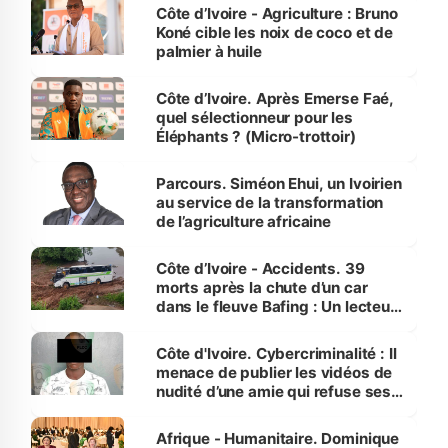
Côte d’Ivoire - Agriculture : Bruno
Koné cible les noix de coco et de
palmier à huile
Côte d’Ivoire. Après Emerse Faé,
quel sélectionneur pour les
Éléphants ? (Micro-trottoir)
Parcours. Siméon Ehui, un Ivoirien
au service de la transformation
de l’agriculture africaine
Côte d’Ivoire - Accidents. 39
morts après la chute d’un car
dans le fleuve Bafing : Un lecteur
dénonce la légèreté du ministère
des Transports
Côte d'Ivoire. Cybercriminalité : Il
menace de publier les vidéos de
nudité d’une amie qui refuse ses
avances
Afrique - Humanitaire. Dominique