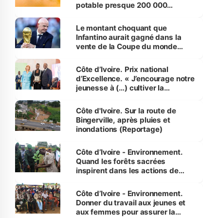
potable presque 200 000
habitants autour d’Agboville
Le montant choquant que
Infantino aurait gagné dans la
vente de la Coupe du monde
révélé
Côte d’Ivoire. Prix national
d’Excellence. « J’encourage notre
jeunesse à (…) cultiver la
compétence et l’intégrité »
(Alassane Ouattara
Côte d'Ivoire. Sur la route de
Bingerville, après pluies et
inondations (Reportage)
Côte d’Ivoire - Environnement.
Quand les forêts sacrées
inspirent dans les actions de
reboisement
Côte d’Ivoire - Environnement.
Donner du travail aux jeunes et
aux femmes pour assurer la