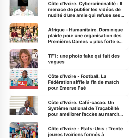
des Transports
Côte d'Ivoire. Cybercriminalité : Il
menace de publier les vidéos de
nudité d’une amie qui refuse ses
avances
Afrique - Humanitaire. Dominique
plaide pour une organisation des
Premières Dames « plus forte et
influente, dont l'impact s'affirme
sur la scène internationale »
TF1 : une photo fake qui fait des
vagues
Côte d’Ivoire - Football. La
Fédération siffle la fin de match
pour Emerse Faé
Côte d’Ivoire. Café-cacao: Un
Système national de Traçabilité
pour améliorer l’accès au marché
international
Côte d'Ivoire - Etats-Unis : Trente
jeunes Ivoiriens formés à