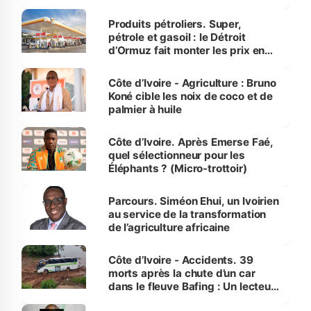
protection des espèces
menacées
Produits pétroliers. Super,
pétrole et gasoil : le Détroit
d’Ormuz fait monter les prix en
Côte d’Ivoire
Côte d’Ivoire - Agriculture : Bruno
Koné cible les noix de coco et de
palmier à huile
Côte d’Ivoire. Après Emerse Faé,
quel sélectionneur pour les
Éléphants ? (Micro-trottoir)
Parcours. Siméon Ehui, un Ivoirien
au service de la transformation
de l’agriculture africaine
Côte d’Ivoire - Accidents. 39
morts après la chute d’un car
dans le fleuve Bafing : Un lecteur
dénonce la légèreté du ministère