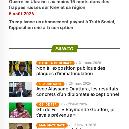
Guerre en Ukraine : au moins 15 morts dans des
frappes russes sur Kiev et sa région
5 août 2026
Trump lance un abonnement payant à Truth Social,
l’opposition crie à la corruption
FANICO
31 mars 2026
‎DAOUDA COULIBALY
Non à l'exposition publique des
plaques d'immatriculation
26 mars 2026
CLAUDE SAHY
Avec Alassane Ouattara, les résultats
concrets d’un diplomate exceptionnel
22 février 2026
GBI DE FER
Gbi de Fer : « Raymonde Goudou, je
t’avais prévenue »
12 janvier 2026
MANDIAYE GAYE