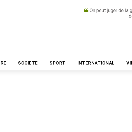
On peut juger de la 
d
PUBLICITÉ
URE
SOCIETE
SPORT
INTERNATIONAL
V