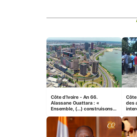
Côte d’Ivoire - An 66.
Côte 
Alassane Ouattara : «
des 
Ensemble, (…) construisons
inte
une grande nation pour nous-
Koss
mêmes et pour les
corr
générations futures »
sinis