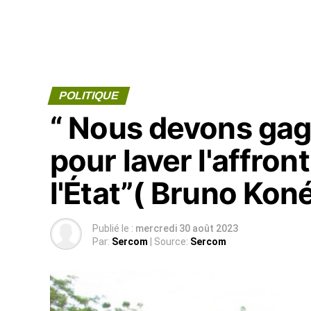
POLITIQUE
“ Nous devons gag
pour laver l'affront
l'État”( Bruno Kon
Publié le :
mercredi 30 août 2023
Par:
Sercom
| Source:
Sercom