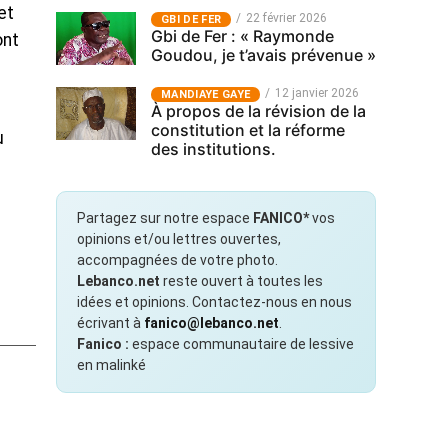
et
22 février 2026
GBI DE FER
Gbi de Fer : « Raymonde
ont
Goudou, je t’avais prévenue »
12 janvier 2026
MANDIAYE GAYE
À propos de la révision de la
constitution et la réforme
u
des institutions.
Partagez sur notre espace
FANICO*
vos
opinions et/ou lettres ouvertes,
accompagnées de votre photo.
Lebanco.net
reste ouvert à toutes les
idées et opinions. Contactez-nous en nous
écrivant à
fanico@lebanco.net
.
Fanico :
espace communautaire de lessive
en malinké