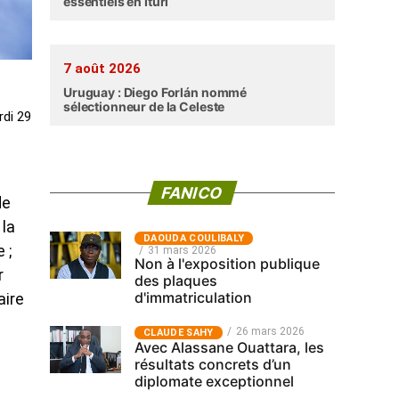
essentiels en Ituri
7 août 2026
Uruguay : Diego Forlán nommé
sélectionneur de la Celeste
rdi 29
FANICO
de
 la
‎DAOUDA COULIBALY
 ;
31 mars 2026
Non à l'exposition publique
r
des plaques
d'immatriculation
aire
26 mars 2026
CLAUDE SAHY
Avec Alassane Ouattara, les
résultats concrets d’un
diplomate exceptionnel