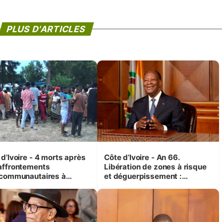
PLUS D'ARTICLES
d’Ivoire - 4 morts après
Côte d’Ivoire - An 66.
affrontements
Libération de zones à risque
rcommunautaires à
et déguerpissement :
andji (Alepé) - Notre
Ouattara assure du « strict
espondant au milieu des
respect de l'Etat de droit pour
trés
préserver les vies humaines
»