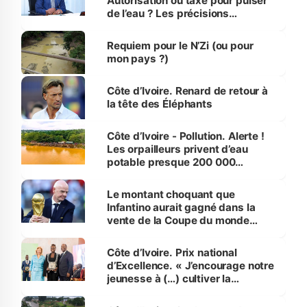
Autorisation ou taxe pour puiser
de l’eau ? Les précisions
d’Assahoré
Requiem pour le N’Zi (ou pour
mon pays ?)
Côte d’Ivoire. Renard de retour à
la tête des Éléphants
Côte d’Ivoire - Pollution. Alerte !
Les orpailleurs privent d’eau
potable presque 200 000
habitants autour d’Agboville
Le montant choquant que
Infantino aurait gagné dans la
vente de la Coupe du monde
révélé
Côte d’Ivoire. Prix national
d’Excellence. « J’encourage notre
jeunesse à (…) cultiver la
compétence et l’intégrité »
(Alassane Ouattara