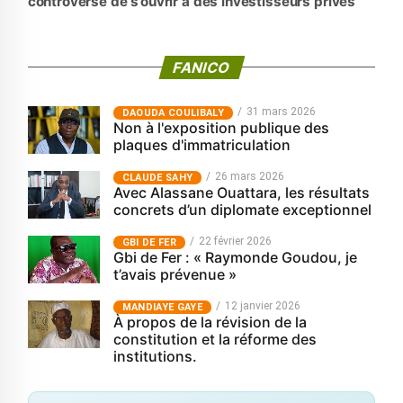
controversé de s’ouvrir à des investisseurs privés
FANICO
31 mars 2026
‎DAOUDA COULIBALY
Non à l'exposition publique des
plaques d'immatriculation
26 mars 2026
CLAUDE SAHY
Avec Alassane Ouattara, les résultats
concrets d’un diplomate exceptionnel
22 février 2026
GBI DE FER
Gbi de Fer : « Raymonde Goudou, je
t’avais prévenue »
12 janvier 2026
MANDIAYE GAYE
À propos de la révision de la
constitution et la réforme des
institutions.