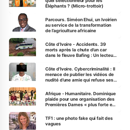
quel sélectionneur pour les
Éléphants ? (Micro-trottoir)
Parcours. Siméon Ehui, un Ivoirien
au service de la transformation
de l’agriculture africaine
Côte d’Ivoire - Accidents. 39
morts après la chute d’un car
dans le fleuve Bafing : Un lecteur
dénonce la légèreté du ministère
des Transports
Côte d'Ivoire. Cybercriminalité : Il
menace de publier les vidéos de
nudité d’une amie qui refuse ses
avances
Afrique - Humanitaire. Dominique
plaide pour une organisation des
Premières Dames « plus forte et
influente, dont l'impact s'affirme
sur la scène internationale »
TF1 : une photo fake qui fait des
vagues